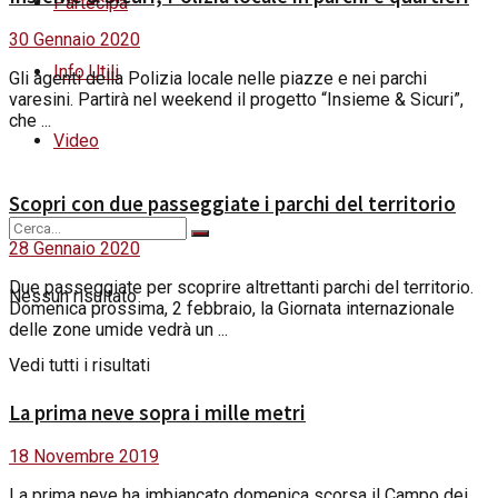
Partecipa
30 Gennaio 2020
Info Utili
Gli agenti della Polizia locale nelle piazze e nei parchi
varesini. Partirà nel weekend il progetto “Insieme & Sicuri”,
che ...
Video
Scopri con due passeggiate i parchi del territorio
28 Gennaio 2020
Due passeggiate per scoprire altrettanti parchi del territorio.
Nessun risultato
Domenica prossima, 2 febbraio, la Giornata internazionale
delle zone umide vedrà un ...
Vedi tutti i risultati
La prima neve sopra i mille metri
18 Novembre 2019
La prima neve ha imbiancato domenica scorsa il Campo dei