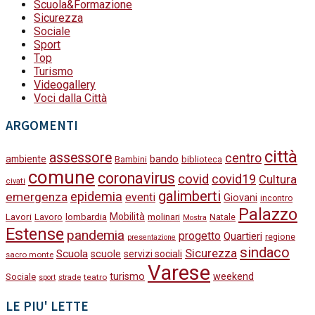
Scuola&Formazione
Sicurezza
Sociale
Sport
Top
Turismo
Videogallery
Voci dalla Città
ARGOMENTI
città
assessore
centro
bando
ambiente
Bambini
biblioteca
comune
coronavirus
covid
covid19
Cultura
civati
galimberti
epidemia
emergenza
eventi
Giovani
incontro
Palazzo
Lavori
Mobilità
molinari
Lavoro
lombardia
Natale
Mostra
Estense
pandemia
progetto
Quartieri
regione
presentazione
sindaco
Sicurezza
Scuola
scuole
servizi sociali
sacro monte
Varese
turismo
weekend
Sociale
strade
teatro
sport
LE PIU' LETTE