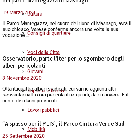
nel parco Mantegazza di Masnago
19 Marzo 2021
Cultura
Il Parco Mantegazza, nel cuore del rione di Masnago, avrà il
suo chiosco. Varese conferma ancora una volta la sua
Consigli di quartiere
vocazione ...
Voci dalla Città
Osservatorio, parte l’iter per lo sgombero degli
alberi pericolanti
Giovani
3 Novembre 2020
Ottantaquattro alberi sradicati, cui vanno aggiunti altri
Impresa e lavoro
sessantaquattro ora pericolanti e, quindi, da rimuovere. È il
conto dei danni provocati, ...
Lavori pubblici
“A spasso per il PLIS”, il Parco Cintura Verde Sud
Mobilità
25 Settembre 2020