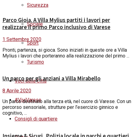
Sicurezza
Parco Gioia. A Villa Mylius partiti i lavori per
Sociale
realizzare il primo Parco inclusivo di Varese
1 Settembre 2020
Sport
Pronti, partenza, si gioca. Sono iniziati in queste ore a Villa
Mylius i lavori che porteranno alla realizzazione del primo ...
Turismo
Un parco per gli anziani a Villa Mirabello
Voci dalla Città
8 Aprile 2020
#ViviVarese
Un parco destinato alla terza età, nel cuore di Varese. Con un
percorso sensoriale, strutture per l’esercizio ginnico e
cognitivo, ...
Consigli di quartiere
Insieme & Sicuri, Polizia locale in parchi e quartieri