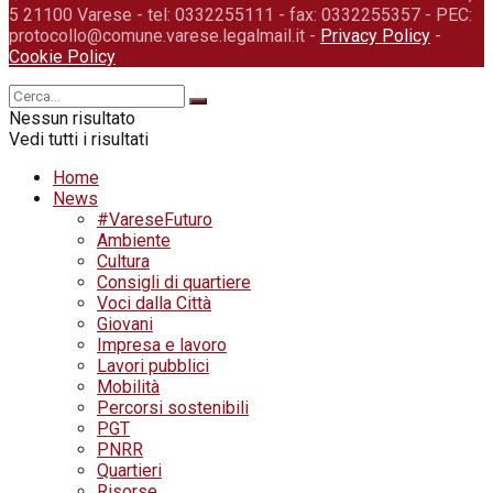
5 21100 Varese - tel: 0332255111 - fax: 0332255357 - PEC:
protocollo@comune.varese.legalmail.it -
Privacy Policy
-
Cookie Policy
Nessun risultato
Vedi tutti i risultati
Home
News
#VareseFuturo
Ambiente
Cultura
Consigli di quartiere
Voci dalla Città
Giovani
Impresa e lavoro
Lavori pubblici
Mobilità
Percorsi sostenibili
PGT
PNRR
Quartieri
Risorse