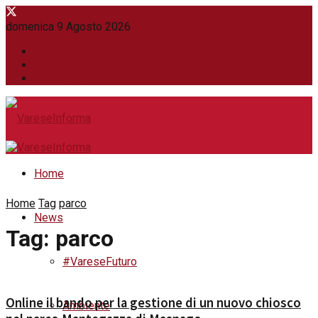
domenica 9 Agosto 2026
WhatsApp
Contatti
Newsletter
Home
Home
Tag
parco
News
Tag:
parco
#VareseFuturo
Online il bando per la gestione di un nuovo chiosco
Ambiente