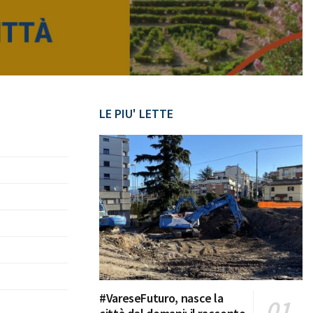
LE PIU' LETTE
#VareseFuturo, nasce la