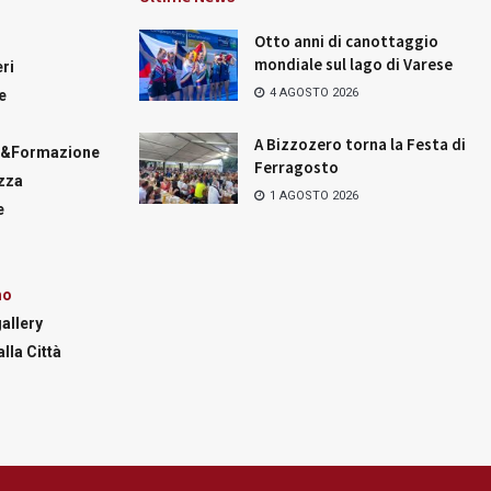
Otto anni di canottaggio
mondiale sul lago di Varese
ri
4 AGOSTO 2026
e
A Bizzozero torna la Festa di
a&Formazione
Ferragosto
zza
1 AGOSTO 2026
e
mo
allery
lla Città