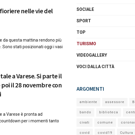
ioriere nelle vie del
SOCIALE
SPORT
TOP
re da questa mattina rendono più
TURISMO
e. Sono stati posizionati oggi i vasi
VIDEOGALLERY
VOCI DALLA CITTÀ
ale a Varese. Si parte il
e poi il 28 novembre con
ARGOMENTI
i
ambiente
assessore
B
bando
biblioteca
cent
le a Varese è pronta ad
il countdown per i momenti tanto
civati
comune
corona
covid
covid19
Cultura