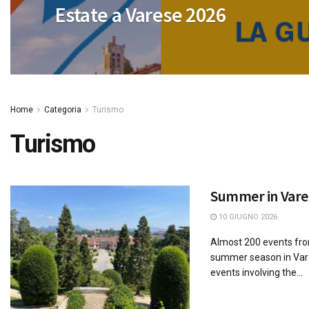
Estate a Varese 2026
Home
Categoria
Turismo
Turismo
Summer in Vare
10 GIUGNO 2026
Almost 200 events fr
summer season in Var
events involving the...