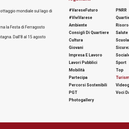
#VareseFuturo
PNRR
nottaggio mondiale sul lago di
#ViviVarese
Quartie
Ambiente
Risors
na la Festa di Ferragosto
Consigli Di Quartiere
Salute
tagna. Dall’8 al 15 agosto
Cultura
Scuol
Giovani
Sicure
Impresa E Lavoro
Social
Lavori Pubblici
Sport
Mobilità
Top
Partecipa
Turis
Percorsi Sostenibili
Videog
PGT
Voci Da
Photogallery