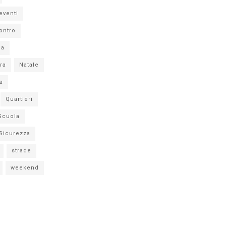
eventi
ontro
ia
ra
Natale
a
Quartieri
Scuola
Sicurezza
strade
weekend