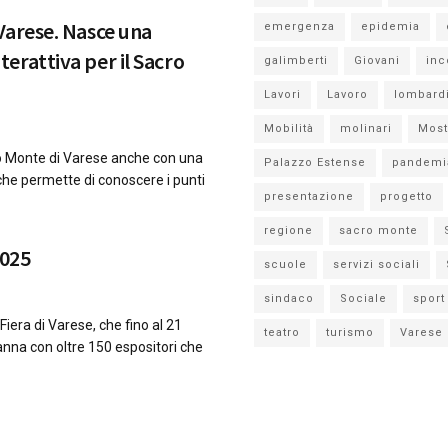
Varese. Nasce una
emergenza
epidemia
erattiva per il Sacro
galimberti
Giovani
inc
Lavori
Lavoro
lombard
Mobilità
molinari
Most
ro Monte di Varese anche con una
Palazzo Estense
pandemi
che permette di conoscere i punti
presentazione
progetto
regione
sacro monte
2025
scuole
servizi sociali
sindaco
Sociale
sport
iera di Varese, che fino al 21
teatro
turismo
Varese
anna con oltre 150 espositori che