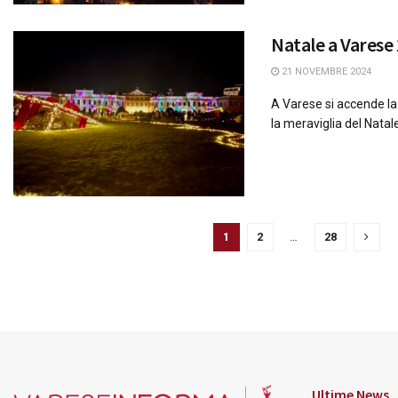
Natale a Varese
21 NOVEMBRE 2024
A Varese si accende la
la meraviglia del Natale
1
2
…
28
Ultime News