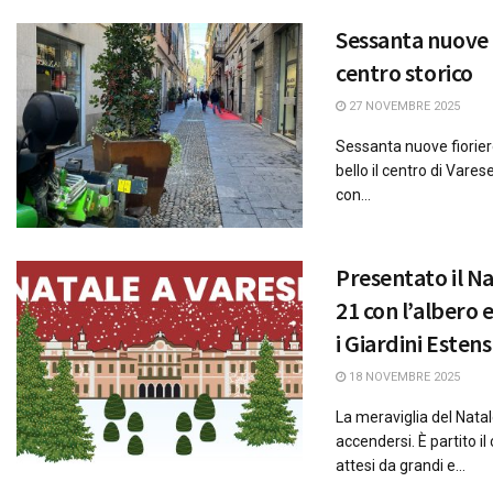
Sessanta nuove f
centro storico
27 NOVEMBRE 2025
Sessanta nuove fiorie
bello il centro di Vares
con...
Presentato il Nat
21 con l’albero 
i Giardini Estens
18 NOVEMBRE 2025
La meraviglia del Nata
accendersi. È partito 
attesi da grandi e...