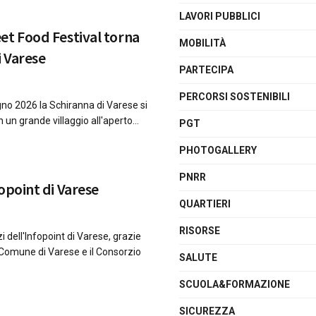
LAVORI PUBBLICI
et Food Festival torna
MOBILITÀ
i Varese
PARTECIPA
PERCORSI SOSTENIBILI
gno 2026 la Schiranna di Varese si
 un grande villaggio all'aperto...
PGT
PHOTOGALLERY
PNRR
opoint di Varese
QUARTIERI
RISORSE
i dell'Infopoint di Varese, grazie
l Comune di Varese e il Consorzio
SALUTE
SCUOLA&FORMAZIONE
SICUREZZA