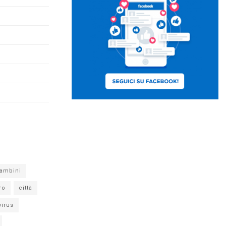
ambini
ro
città
virus