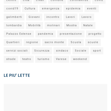
centro
città
civati
comune
coronavirus
covid
covid19
Cultura
emergenza
epidemia
eventi
galimberti
Giovani
incontro
Lavori
Lavoro
lombardia
Mobilità
molinari
Mostra
Natale
Palazzo Estense
pandemia
presentazione
progetto
Quartieri
regione
sacro monte
Scuola
scuole
servizi sociali
Sicurezza
sindaco
Sociale
sport
strade
teatro
turismo
Varese
weekend
LE PIU' LETTE