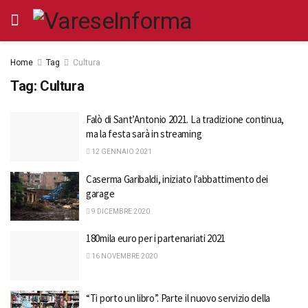
Home
Tag
Cultura
Tag:
Cultura
Falò di Sant’Antonio 2021. La tradizione continua,
ma la festa sarà in streaming
12 GENNAIO 2021
Caserma Garibaldi, iniziato l’abbattimento dei
garage
9 DICEMBRE 2020
180mila euro per i partenariati 2021
16 NOVEMBRE 2020
“Ti porto un libro”. Parte il nuovo servizio della