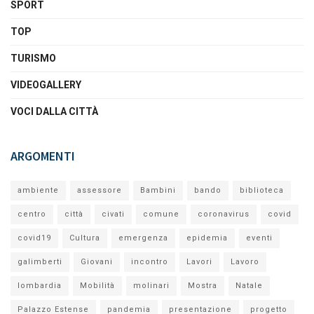
SPORT
TOP
TURISMO
VIDEOGALLERY
VOCI DALLA CITTÀ
ARGOMENTI
ambiente
assessore
Bambini
bando
biblioteca
centro
città
civati
comune
coronavirus
covid
covid19
Cultura
emergenza
epidemia
eventi
galimberti
Giovani
incontro
Lavori
Lavoro
lombardia
Mobilità
molinari
Mostra
Natale
Palazzo Estense
pandemia
presentazione
progetto