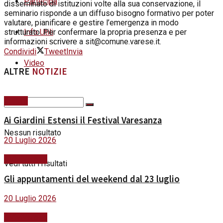
Partecipa
disseminato di istituzioni volte alla sua conservazione, il
seminario risponde a un diffuso bisogno formativo per poter
valutare, pianificare e gestire l’emergenza in modo
Info Utili
strutturato. Per confermare la propria presenza e per
informazioni
a sit@comune.varese.it.
scrivere
Condividi
Tweet
Invia
Video
ALTRE
NOTIZIE
Cultura
Ai Giardini Estensi il Festival Varesanza
Nessun risultato
20 Luglio 2026
#ViviVarese
Vedi tutti i risultati
Gli appuntamenti del weekend dal 23 luglio
20 Luglio 2026
#ViviVarese