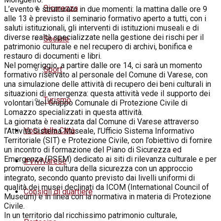
Sicurezza
L’evento è strutturato in due momenti: la mattina dalle ore 9
alle 13 è previsto il seminario formativo aperto a tutti, con i
saluti istituzionali, gli interventi di istituzioni museali e di
diverse realtà specializzate nella gestione dei rischi per il
Sociale
patrimonio culturale e nel recupero di archivi, bonifica e
restauro di documenti e libri.
Nel pomeriggio, a partire dalle ore 14, ci sarà un momento
Sport
formativo riservato al personale del Comune di Varese, con
una simulazione delle attività di recupero dei beni culturali in
situazioni di emergenza: questa attività vede il supporto dei
Turismo
volontari del Gruppo Comunale di Protezione Civile di
Lomazzo specializzati in questa attività.
La giornata è realizzata dal Comune di Varese attraverso
Voci dalla Città
l’Attività Sistema Museale, l’Ufficio Sistema Informativo
Territoriale (SIT) e Protezione Civile, con l’obiettivo di fornire
un incontro di formazione del Piano di Sicurezza ed
Emergenza (PSEM) dedicato ai siti di rilevanza culturale e per
#ViviVarese
promuovere la cultura della sicurezza con un approccio
integrato, secondo quanto previsto dai livelli uniformi di
qualità dei musei declinati da ICOM (International Council of
Consigli di quartiere
Museum) e in linea con la normativa in materia di Protezione
Civile.
In un territorio dal ricchissimo patrimonio culturale,