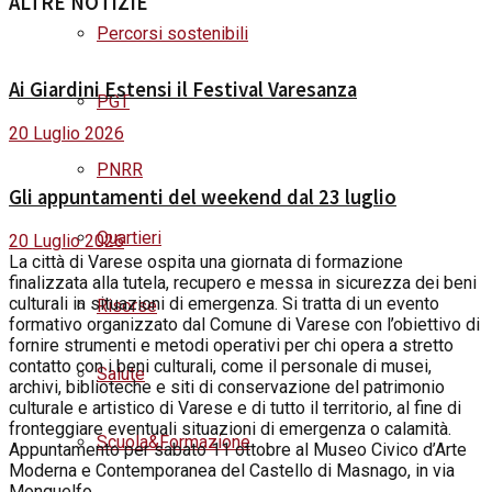
ALTRE NOTIZIE
Percorsi sostenibili
Ai Giardini Estensi il Festival Varesanza
PGT
20 Luglio 2026
PNRR
Gli appuntamenti del weekend dal 23 luglio
Quartieri
20 Luglio 2026
La città di Varese ospita una giornata di formazione
finalizzata alla tutela, recupero e messa in sicurezza dei beni
culturali in situazioni di emergenza. Si tratta di un evento
Risorse
formativo organizzato dal Comune di Varese con l’obiettivo di
fornire strumenti e metodi operativi per chi opera a stretto
contatto con i beni culturali, come il personale di musei,
Salute
archivi, biblioteche e siti di conservazione del patrimonio
culturale e artistico di Varese e di tutto il territorio, al fine di
fronteggiare eventuali situazioni di emergenza o calamità.
Scuola&Formazione
Appuntamento per sabato 11 ottobre al Museo Civico d’Arte
Moderna e Contemporanea del Castello di Masnago, in via
Monguelfo.