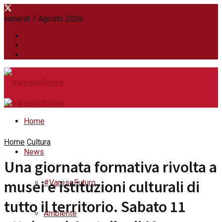
venerdì 7 Agosto 2026
WhatsApp
Contatti
Newsletter
Home
Home
Cultura
News
Una giornata formativa rivolta a
musei e istituzioni culturali di
#VareseFuturo
tutto il territorio. Sabato 11
Ambiente