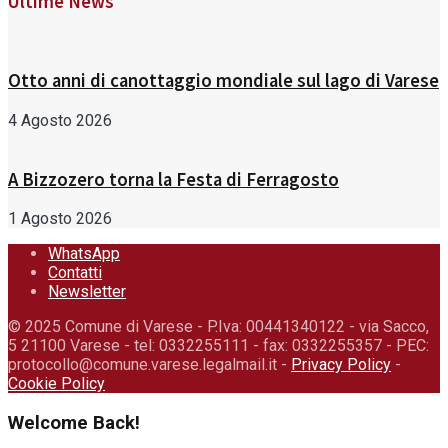
Ultime News
Otto anni di canottaggio mondiale sul lago di Varese
4 Agosto 2026
A Bizzozero torna la Festa di Ferragosto
1 Agosto 2026
WhatsApp
Contatti
Newsletter
© 2025 Comune di Varese - P.Iva: 00441340122 - via Sacco,
5 21100 Varese - tel: 0332255111 - fax: 0332255357 - PEC:
protocollo@comune.varese.legalmail.it -
Privacy Policy
-
Cookie Policy
Welcome Back!