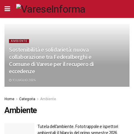
AMBIENTE
Sostenibilità e solidarietà: nuova
collaborazione tra Federalberghi e
Comune di Varese per il recupero di
eccedenze
13 LUGLIO 2026
Home
Categoria
Ambiente
Ambiente
Tutela dell’ambiente. Fototrappole e ispettori
ambientali: il bilancio del primo semestre 2026