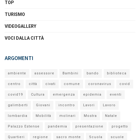
TOP
TURISMO
VIDEOGALLERY
VOCI DALLA CITTÀ
ARGOMENTI
ambiente
assessore
Bambini
bando
biblioteca
centro
città
civati
comune
coronavirus
covid
covid19
Cultura
emergenza
epidemia
eventi
galimberti
Giovani
incontro
Lavori
Lavoro
lombardia
Mobilità
molinari
Mostra
Natale
Palazzo Estense
pandemia
presentazione
progetto
Quartieri
regione
sacro monte
Scuola
scuole