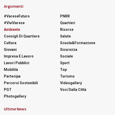
Argomenti
#VareseFuturo
PNRR
#ViviVarese
Quartieri
Ambiente
Risorse
Consigli Di Quartiere
Salute
Cultura
Scuola&Formazione
Giovani
Sicurezza
Impresa E Lavoro
Sociale
Lavori Pubblici
Sport
Mobilità
Top
Partecipa
Turismo
Percorsi Sostenibili
Videogallery
PGT
Voci Dalla Città
Photogallery
Ultime News