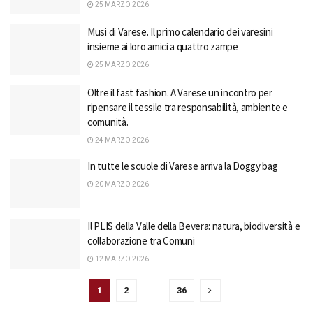
25 MARZO 2026
Musi di Varese. Il primo calendario dei varesini
insieme ai loro amici a quattro zampe
25 MARZO 2026
Oltre il fast fashion. A Varese un incontro per
ripensare il tessile tra responsabilità, ambiente e
comunità.
24 MARZO 2026
In tutte le scuole di Varese arriva la Doggy bag
20 MARZO 2026
Il PLIS della Valle della Bevera: natura, biodiversità e
collaborazione tra Comuni
12 MARZO 2026
1
2
…
36