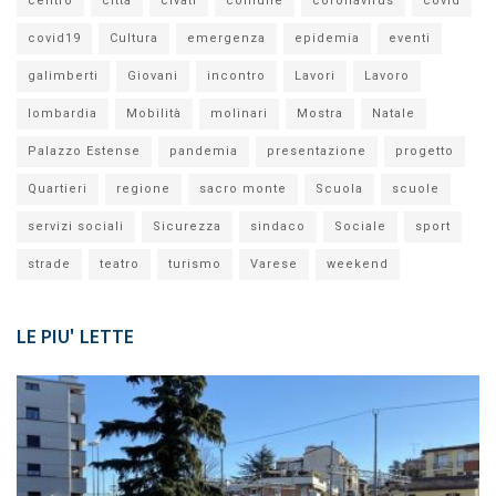
centro
città
civati
comune
coronavirus
covid
covid19
Cultura
emergenza
epidemia
eventi
galimberti
Giovani
incontro
Lavori
Lavoro
lombardia
Mobilità
molinari
Mostra
Natale
Palazzo Estense
pandemia
presentazione
progetto
Quartieri
regione
sacro monte
Scuola
scuole
servizi sociali
Sicurezza
sindaco
Sociale
sport
strade
teatro
turismo
Varese
weekend
LE PIU' LETTE