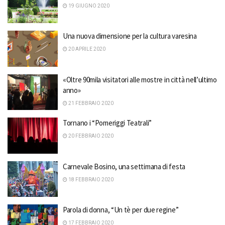
19 GIUGNO 2020
Una nuova dimensione per la cultura varesina
20 APRILE 2020
«Oltre 90mila visitatori alle mostre in città nell’ultimo
anno»
21 FEBBRAIO 2020
Tornano i “Pomeriggi Teatrali”
20 FEBBRAIO 2020
Carnevale Bosino, una settimana di festa
18 FEBBRAIO 2020
Parola di donna, “Un tè per due regine”
17 FEBBRAIO 2020