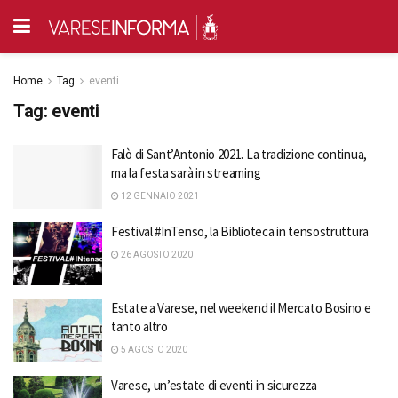
Home
Tag
eventi
Tag:
eventi
Falò di Sant’Antonio 2021. La tradizione continua,
ma la festa sarà in streaming
12 GENNAIO 2021
Festival #InTenso, la Biblioteca in tensostruttura
26 AGOSTO 2020
Estate a Varese, nel weekend il Mercato Bosino e
tanto altro
5 AGOSTO 2020
Varese, un’estate di eventi in sicurezza