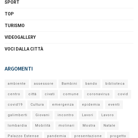
SPORT
TOP
TURISMO
VIDEOGALLERY
VOCI DALLA CITTÀ
ARGOMENTI
ambiente
assessore
Bambini
bando
biblioteca
centro
città
civati
comune
coronavirus
covid
covid19
Cultura
emergenza
epidemia
eventi
galimberti
Giovani
incontro
Lavori
Lavoro
lombardia
Mobilità
molinari
Mostra
Natale
Palazzo Estense
pandemia
presentazione
progetto