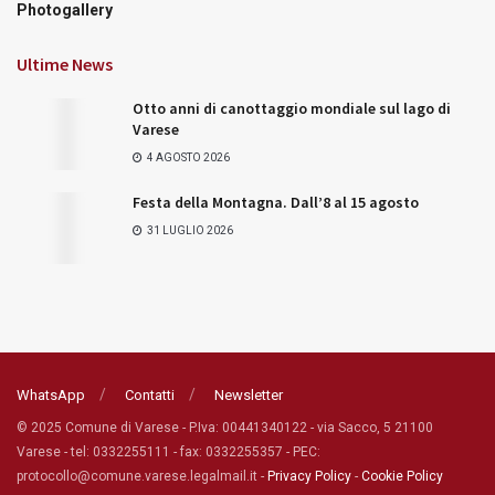
Photogallery
Ultime News
Otto anni di canottaggio mondiale sul lago di
Varese
4 AGOSTO 2026
Festa della Montagna. Dall’8 al 15 agosto
31 LUGLIO 2026
WhatsApp
Contatti
Newsletter
© 2025 Comune di Varese - P.Iva: 00441340122 - via Sacco, 5 21100
Varese - tel: 0332255111 - fax: 0332255357 - PEC:
protocollo@comune.varese.legalmail.it -
Privacy Policy
-
Cookie Policy