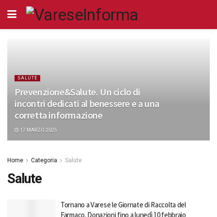
SALUTE
Prevenzione&Salute. Un ciclo di
incontri dedicati al benessere e a una
corretta informazione
17 MARZO 2025
Home
Categoria
Salute
Salute
Tornano a Varese le Giornate di Raccolta del
Farmaco. Donazioni fino a lunedì 10 febbraio