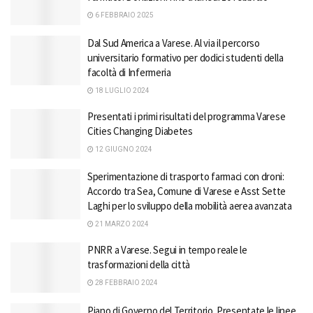
6 FEBBRAIO 2025
Dal Sud America a Varese. Al via il percorso
universitario formativo per dodici studenti della
facoltà di Infermeria
18 LUGLIO 2024
Presentati i primi risultati del programma Varese
Cities Changing Diabetes
12 GIUGNO 2024
Sperimentazione di trasporto farmaci con droni:
Accordo tra Sea, Comune di Varese e Asst Sette
Laghi per lo sviluppo della mobilità aerea avanzata
21 MARZO 2024
PNRR a Varese. Segui in tempo reale le
trasformazioni della città
28 FEBBRAIO 2024
Piano di Governo del Territorio. Presentate le linee