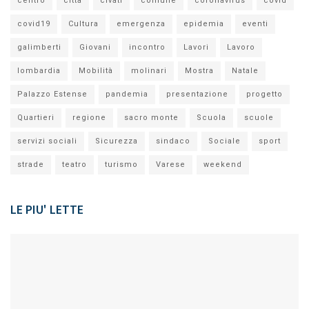
centro
città
civati
comune
coronavirus
covid
covid19
Cultura
emergenza
epidemia
eventi
galimberti
Giovani
incontro
Lavori
Lavoro
lombardia
Mobilità
molinari
Mostra
Natale
Palazzo Estense
pandemia
presentazione
progetto
Quartieri
regione
sacro monte
Scuola
scuole
servizi sociali
Sicurezza
sindaco
Sociale
sport
strade
teatro
turismo
Varese
weekend
LE PIU' LETTE