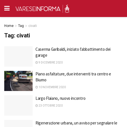
Home
Tag
civati
Tag:
civati
Caserma Garibaldi, iniziato l’abbattimento dei
garage
9 DICEMBRE 2020
Piano asfaltature, due interventi tra centro e
Biumo
10 NOVEMBRE 2020
Largo Flaiano, nuovo incontro
23 OTTOBRE 2020
Rigenerazione urbana, un avviso per segnalare le