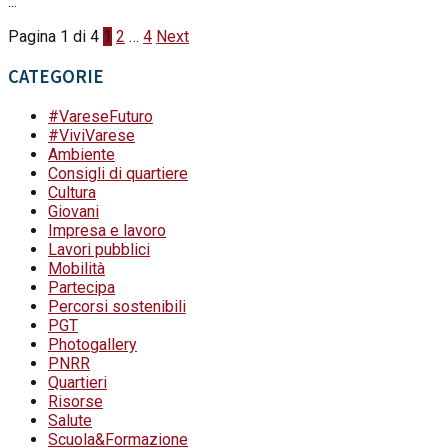
...
Pagina 1 di 4
1
2
…
4
Next
CATEGORIE
#VareseFuturo
#ViviVarese
Ambiente
Consigli di quartiere
Cultura
Giovani
Impresa e lavoro
Lavori pubblici
Mobilità
Partecipa
Percorsi sostenibili
PGT
Photogallery
PNRR
Quartieri
Risorse
Salute
Scuola&Formazione