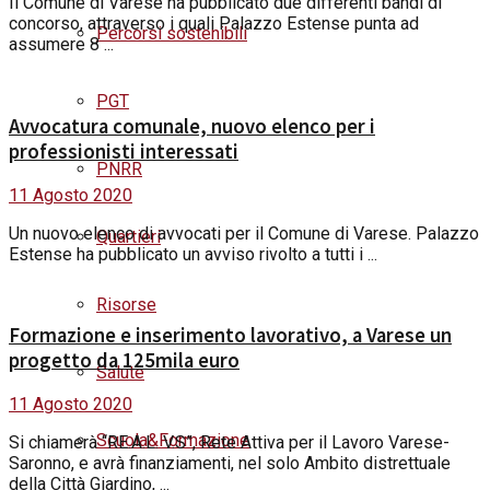
Il Comune di Varese ha pubblicato due differenti bandi di
concorso, attraverso i quali Palazzo Estense punta ad
Percorsi sostenibili
assumere 8 ...
PGT
Avvocatura comunale, nuovo elenco per i
professionisti interessati
PNRR
11 Agosto 2020
Un nuovo elenco di avvocati per il Comune di Varese. Palazzo
Quartieri
Estense ha pubblicato un avviso rivolto a tutti i ...
Risorse
Formazione e inserimento lavorativo, a Varese un
progetto da 125mila euro
Salute
11 Agosto 2020
Scuola&Formazione
Si chiamerà “RE.A.L. V.S”, Rete Attiva per il Lavoro Varese-
Saronno, e avrà finanziamenti, nel solo Ambito distrettuale
della Città Giardino, ...