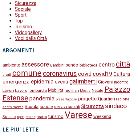
Sicurezza
Sociale
Sport
Top
Turismo
Videogallery
Voci dalla Città
ARGOMENTI
città
assessore
centro
bando
ambiente
Bambini
biblioteca
comune
coronavirus
covid
covid19
Cultura
civati
galimberti
epidemia
emergenza
eventi
Giovani
incontro
Palazzo
Lavori
Mobilità
molinari
Lavoro
lombardia
Natale
Mostra
Estense
pandemia
progetto
Quartieri
regione
presentazione
sindaco
Sicurezza
Scuola
scuole
servizi sociali
sacro monte
Varese
turismo
weekend
Sociale
strade
teatro
sport
LE PIU' LETTE