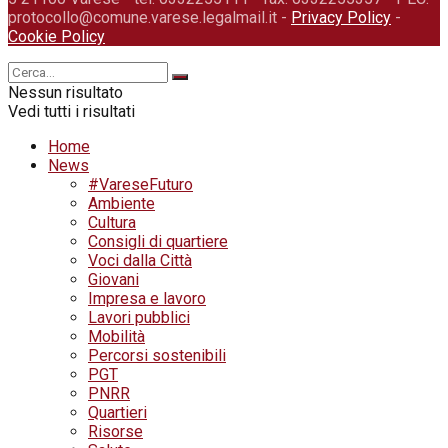
protocollo@comune.varese.legalmail.it -
Privacy Policy
-
Cookie Policy
Nessun risultato
Vedi tutti i risultati
Home
News
#VareseFuturo
Ambiente
Cultura
Consigli di quartiere
Voci dalla Città
Giovani
Impresa e lavoro
Lavori pubblici
Mobilità
Percorsi sostenibili
PGT
PNRR
Quartieri
Risorse