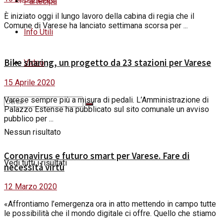
Partecipa
È iniziato oggi il lungo lavoro della cabina di regia che il
Comune di Varese ha lanciato settimana scorsa per ...
Info Utili
Bike sharing, un progetto da 23 stazioni per Varese
Video
15 Aprile 2020
Varese sempre più a misura di pedali. L’Amministrazione di
Palazzo Estense ha pubblicato sul sito comunale un avviso
pubblico per ...
Nessun risultato
Coronavirus e futuro smart per Varese. Fare di
Vedi tutti i risultati
necessità virtù
12 Marzo 2020
«Affrontiamo l’emergenza ora in atto mettendo in campo tutte
le possibilità che il mondo digitale ci offre. Quello che stiamo