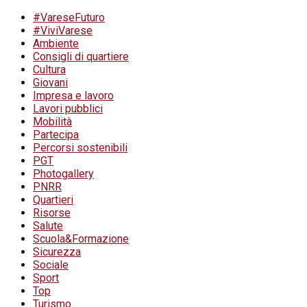
#VareseFuturo
#ViviVarese
Ambiente
Consigli di quartiere
Cultura
Giovani
Impresa e lavoro
Lavori pubblici
Mobilità
Partecipa
Percorsi sostenibili
PGT
Photogallery
PNRR
Quartieri
Risorse
Salute
Scuola&Formazione
Sicurezza
Sociale
Sport
Top
Turismo