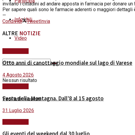
Partecipa
invitano i cittadini ad andare apposta in farmacia per donare un
Per sapere quali sono le farmacie aderenti o maggiori dettagli
—
Info Utili
Condividi
Tweet
Invia
ALTRE
NOTIZIE
Video
#ViviVarese
Otto anni di canottaggio mondiale sul lago di Varese
4 Agosto 2026
Nessun risultato
#ViviVarese
Festa della Montagna. Dall’8 al 15 agosto
Vedi tutti i risultati
31 Luglio 2026
#ViviVarese
Gli eventi del weekend dal 30 luglio