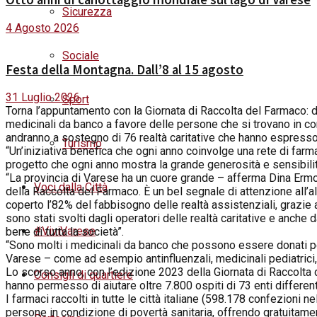
Sicurezza
4 Agosto 2026
Sociale
Festa della Montagna. Dall’8 al 15 agosto
31 Luglio 2026
Sport
T
orna l’appuntamento con la Giornata di Raccolta del Farmaco: 
medicinali da banco a favore delle persone che si trovano in cond
andranno a sostegno di 76 realtà caritative che hanno espresso
Turismo
“Un’iniziativa benefica che ogni anno coinvolge una rete di farm
progetto che ogni anno mostra la grande generosità e sensibilità
“La provincia di Varese ha un cuore grande – afferma Dina Ermo
Voci dalla Città
della Raccolta del Farmaco. È un bel segnale di attenzione all’a
coperto l’82% del fabbisogno delle realtà assistenziali, grazie al
sono stati svolti dagli operatori delle realtà caritative e anche 
#ViviVarese
bene di tutta la società”.
“Sono molti i medicinali da banco che possono essere donati pe
Varese – come ad esempio antinfluenzali, medicinali pediatrici, an
Lo scorso anno, con l’edizione 2023 della Giornata di Raccolta 
Consigli di quartiere
hanno permesso di aiutare oltre 7.800 ospiti di 73 enti different
I farmaci raccolti in tutte le città italiane (598.178 confezion
persone in condizione di povertà sanitaria, offrendo gratuitamen