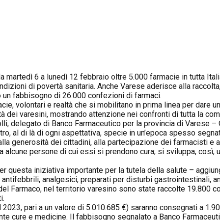
da martedì 6 a lunedì 12
febbraio
oltre 5.000 farmacie in tutta Ita
izioni di povertà sanitaria. Anche Varese aderisce alla raccolta, 
 un fabbisogno di 26.000 confezioni di farmaci.
acie, volontari e realtà che si mobilitano in prima linea per dare
 dei varesini, mostrando attenzione nei confronti di tutta la com
lli, delegato di Banco Farmaceutico per la provincia di Varese –
ltro, al di là di ogni aspettativa, specie in un’epoca spesso segn
la generosità dei cittadini, alla partecipazione dei farmacisti e ai
da alcune persone di cui essi si prendono cura; si sviluppa, così, u
r questa iniziativa importante per la tutela della salute – aggiu
tifebbrili, analgesici, preparati per disturbi gastrointestinali, an
del Farmaco, nel territorio varesino sono state raccolte 19.800 
i.
i nel 2023, pari a un valore di 5.010.685 €) saranno consegnati a 
te cure e medicine. Il fabbisogno segnalato a Banco Farmaceutico 