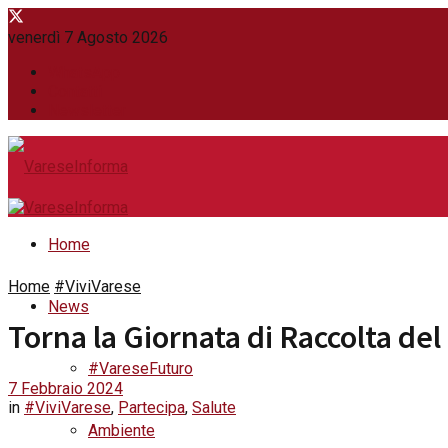
venerdì 7 Agosto 2026
WhatsApp
Contatti
Newsletter
Home
Home
#ViviVarese
News
Torna la Giornata di Raccolta del
#VareseFuturo
7 Febbraio 2024
in
#ViviVarese
,
Partecipa
,
Salute
Ambiente