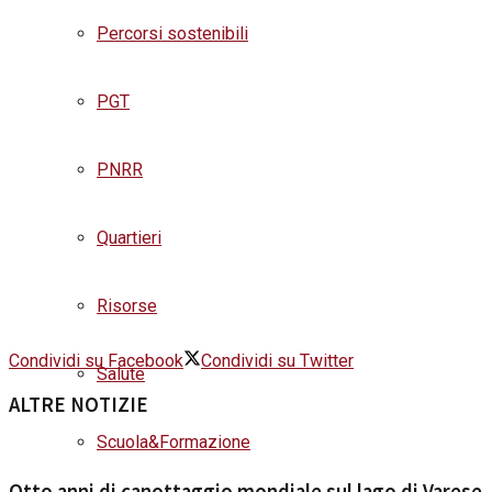
Percorsi sostenibili
PGT
PNRR
Quartieri
Risorse
Condividi su Facebook
Condividi su Twitter
Salute
ALTRE NOTIZIE
Scuola&Formazione
Otto anni di canottaggio mondiale sul lago di Varese