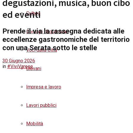
degustazioni, musica, buon cibo
ed eventi
Cultura
Prende il via la rassegna dedicata alle
Consigli di quartiere
eccellenze gastronomiche del territorio
con una Serata sotto le stelle
Voci dalla Città
30 Giugno 2026
in
#ViviVarese
Giovani
Impresa e lavoro
Lavori pubblici
Mobilità