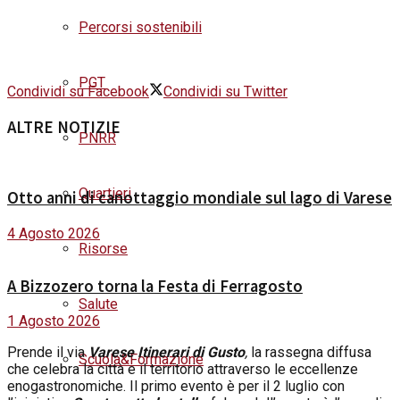
Percorsi sostenibili
PGT
Condividi su Facebook
Condividi su Twitter
ALTRE NOTIZIE
PNRR
Quartieri
Otto anni di canottaggio mondiale sul lago di Varese
4 Agosto 2026
Risorse
A Bizzozero torna la Festa di Ferragosto
Salute
1 Agosto 2026
Prende il via
Varese Itinerari di Gusto
,
la rassegna diffusa
Scuola&Formazione
che celebra la città e il territorio attraverso le eccellenze
enogastronomiche. Il primo evento è per il 2
luglio
con