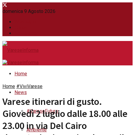
domenica 9 Agosto 2026
WhatsApp
Contatti
Newsletter
Home
Home
#ViviVarese
News
Varese itinerari di gusto.
Giovedì 2 luglio dalle 18.00 alle
#VareseFuturo
23.00 in via Del Cairo
Ambiente