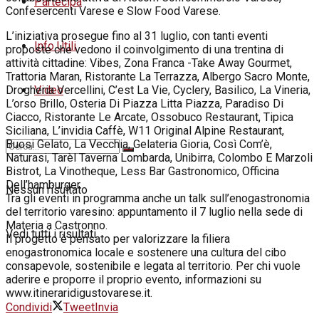
Partecipa
Confesercenti Varese e Slow Food Varese.
L’iniziativa prosegue fino al 31 luglio, con tanti eventi
Info Utili
proposte che vedono il coinvolgimento di una trentina di
attività cittadine: Vibes, Zona Franca -Take Away Gourmet,
Trattoria Maran, Ristorante La Terrazza, Albergo Sacro Monte,
Video
Drogheria Vercellini, C’est La Vie, Cyclery, Basilico, La Vineria,
L’orso Brillo, Osteria Di Piazza Litta Piazza, Paradiso Di
Ciacco, Ristorante Le Arcate, Ossobuco Restaurant, Tipica
Siciliana, L’invidia Caffè, W11 Original Alpine Restaurant,
Buosi Gelato, La Vecchia, Gelateria Gioria, Così Com’è,
Naturasi, Tarèl Taverna Lombarda, Unibirra, Colombo E Marzoli
Bistrot, La Vinotheque, Less Bar Gastronomico, Officina
Dell’hamburger.
Nessun risultato
Tra gli eventi in programma anche un talk sull’enogastronomia
del territorio varesino: appuntamento il 7
luglio
nella sede di
Materia a Castronno.
Vedi tutti i risultati
Il progetto è pensato per valorizzare la filiera
enogastronomica locale e sostenere una cultura del cibo
consapevole, sostenibile e legata al territorio. Per chi vuole
aderire e proporre il proprio evento, informazioni su
www.itineraridigustovarese.it.
Condividi
Tweet
Invia