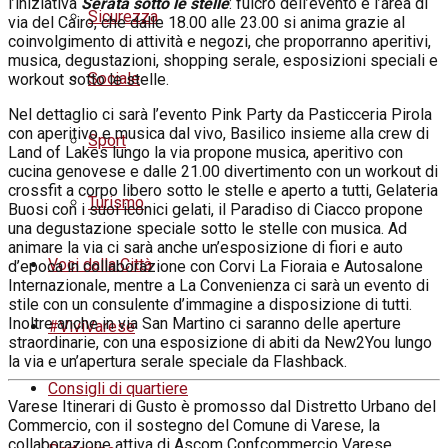
l’iniziativa
Serata sotto le stelle
: fulcro dell’evento è l’area di
Sicurezza
via del Cairo, che dalle 18.00 alle 23.00 si anima grazie al
coinvolgimento di attività e negozi, che proporranno aperitivi,
musica, degustazioni, shopping serale, esposizioni speciali e
Sociale
workout sotto le stelle.
Nel dettaglio ci sarà l’evento Pink Party da Pasticceria Pirola
con aperitivo e musica dal vivo, Basilico insieme alla crew di
Sport
Land of Lakes lungo la via propone musica, aperitivo con
cucina genovese e dalle 21.00 divertimento con un workout di
crossfit a corpo libero sotto le stelle e aperto a tutti, Gelateria
Turismo
Buosi con i suoi iconici gelati, il Paradiso di Ciacco propone
una degustazione speciale sotto le stelle con musica. Ad
animare la via ci sarà anche un’esposizione di fiori e auto
Voci dalla Città
d’epoca in collaborazione con Corvi La Fioraia e Autosalone
Internazionale, mentre a La Convenienza ci sarà un evento di
stile con un consulente d’immagine a disposizione di tutti.
Inoltre anche in via San Martino ci saranno delle aperture
#ViviVarese
straordinarie, con una esposizione di abiti da New2You lungo
la via e un’apertura serale speciale da Flashback.
Consigli di quartiere
Varese Itinerari di Gusto è promosso dal Distretto Urbano del
Commercio, con il sostegno del Comune di Varese, la
collaborazione attiva di Ascom Confcommercio Varese,