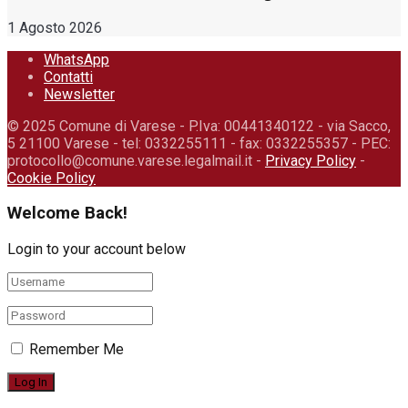
1 Agosto 2026
WhatsApp
Contatti
Newsletter
© 2025 Comune di Varese - P.Iva: 00441340122 - via Sacco,
5 21100 Varese - tel: 0332255111 - fax: 0332255357 - PEC:
protocollo@comune.varese.legalmail.it -
Privacy Policy
-
Cookie Policy
Welcome Back!
Login to your account below
Remember Me