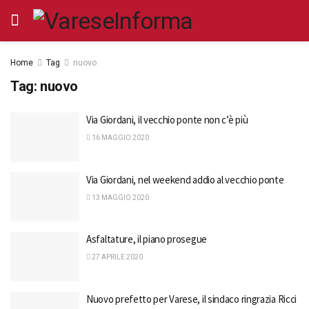
Home
Tag
nuovo
Tag:
nuovo
Via Giordani, il vecchio ponte non c’è più
16 MAGGIO 2020
Via Giordani, nel weekend addio al vecchio ponte
13 MAGGIO 2020
Asfaltature, il piano prosegue
27 APRILE 2020
Nuovo prefetto per Varese, il sindaco ringrazia Ricci