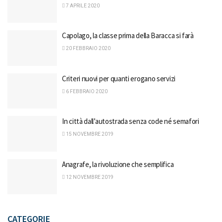
7 APRILE 2020
Capolago, la classe prima della Baracca si farà
20 FEBBRAIO 2020
Criteri nuovi per quanti erogano servizi
6 FEBBRAIO 2020
In città dall’autostrada senza code né semafori
15 NOVEMBRE 2019
Anagrafe, la rivoluzione che semplifica
12 NOVEMBRE 2019
CATEGORIE