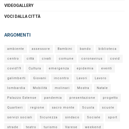
VIDEOGALLERY
VOCI DALLA CITTÀ
ARGOMENTI
ambiente
assessore
Bambini
bando
biblioteca
centro
città
civati
comune
coronavirus
covid
covid19
Cultura
emergenza
epidemia
eventi
galimberti
Giovani
incontro
Lavori
Lavoro
lombardia
Mobilità
molinari
Mostra
Natale
Palazzo Estense
pandemia
presentazione
progetto
Quartieri
regione
sacro monte
Scuola
scuole
servizi sociali
Sicurezza
sindaco
Sociale
sport
strade
teatro
turismo
Varese
weekend