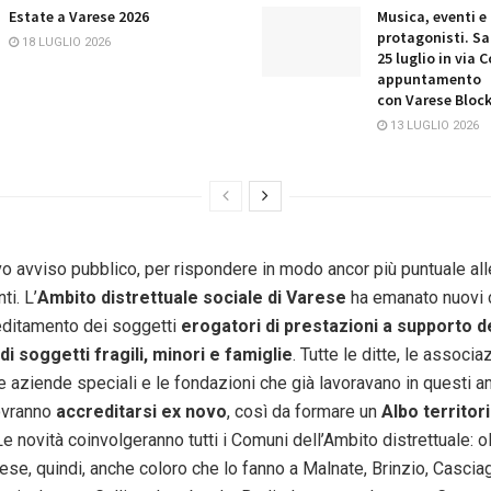
Estate a Varese 2026
Musica, eventi e
protagonisti. S
18 LUGLIO 2026
25 luglio in via
appuntamento
con Varese Block
13 LUGLIO 2026
o avviso pubblico, per rispondere in modo ancor più puntuale al
ti. L’
Ambito distrettuale sociale di Varese
ha emanato nuovi c
editamento dei soggetti
erogatori di prestazioni a supporto d
 di soggetti fragili, minori e famiglie
. Tutte le ditte, le associaz
e aziende speciali e le fondazioni che già lavoravano in questi am
ovranno
accreditarsi ex novo
, così da formare un
Albo territor
 Le novità coinvolgeranno tutti i Comuni dell’Ambito distrettuale: o
ese, quindi, anche coloro che lo fanno a Malnate, Brinzio, Cascia