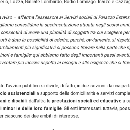
erio, Lozza, Galliate Lombardo, Bodio Lomnago, Inarzo e Cazzag
vviso – afferma l’assessore ai Servizi sociali di Palazzo Esten
liamo consolidare la sperimentazione attuata negli scorsi anni. 
consentirà di avere una pluralità di soggetti tra cui scegliere per
tutti è data la possibilità di aderire, purché, ovviamente, si rispetti
ambiamenti più significativi si possono trovare nella parte che r
inori e famiglie; qui abbiamo fatto degli importanti passi avanti
 diventare più incisivi rispetto ai bisogni e alle esigenze che ci tr
o l’avviso pubblico si divide, di fatto, in due sezioni: da una part
cio assistenziali
a supporto della domiciliarità e servizi comple
ani e disabili
, dall’altra le
prestazioni sociali ed educative
a s
i minori e delle loro famiglie
. Gli enti interessati, tuttavia, po
er ciascuno dei due ambiti di interesse.