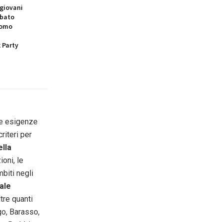
 giovani
abato
 Como
 Party
le esigenze
riteri per
ella
ioni, le
biti negli
iale
ltre quanti
go, Barasso,