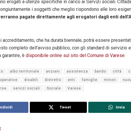
nno erogati a utenze specifiche in carico ai Servizi sociali. Cittad
ongiuntamente i soggetti che meglio rispondono alle loro esig
verranno pagate direttamente agli erogatori dagli enti dell’
 accreditamento, che ha durata biennale, potrà essere presentata
sto completo dell’avviso pubblico, con gli standard di servizio e
 garantire, è
disponibile online sul sito del Comune di Varese
.
to
albo territoriale
anziani
assistenza
bando
città
c
operative
disabili
distretto
enti
famiglie
minori
nuo
ense
servizi sociali
Sociale
Varese
ndividi
Tweet
Invia
E