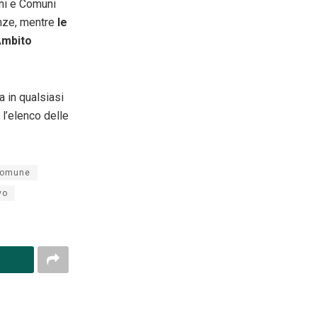
ini e Comuni
enze, mentre
le
Ambito
 in qualsiasi
 l’elenco delle
omune
vo