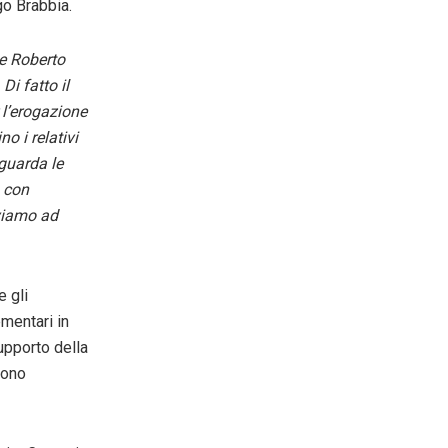
o Brabbia.
se Roberto
Di fatto il
 l’erogazione
no i relativi
iguarda le
, con
oviamo ad
e gli
mentari in
upporto della
ssono