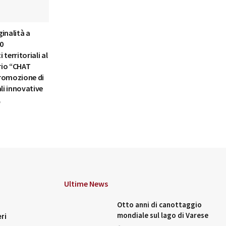
inalità a
50
territoriali al
rio “CHAT
 promozione di
ali innovative
6
Ultime News
Otto anni di canottaggio
mondiale sul lago di Varese
ri