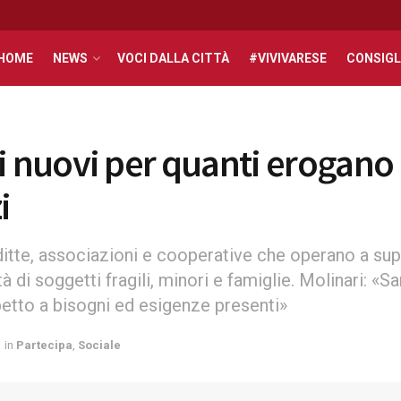
HOME
NEWS
VOCI DALLA CITTÀ
#VIVIVARESE
CONSIGL
ri nuovi per quanti erogano
i
ditte, associazioni e cooperative che operano a sup
tà di soggetti fragili, minori e famiglie. Molinari: «
spetto a bisogni ed esigenze presenti»
in
Partecipa
,
Sociale