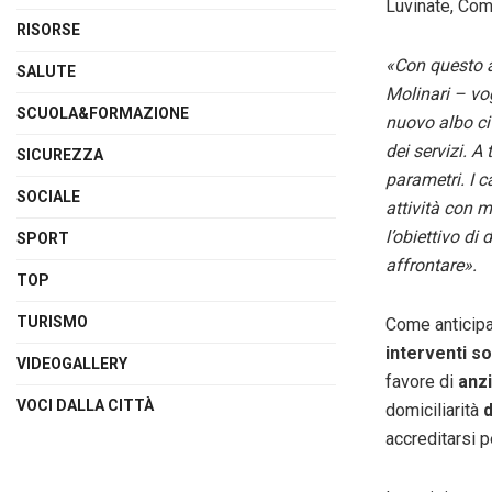
Luvinate, Com
RISORSE
«Con questo a
SALUTE
Molinari – vog
SCUOLA&FORMAZIONE
nuovo albo ci 
dei servizi. A 
SICUREZZA
parametri. I c
SOCIALE
attività con m
l’obiettivo di
SPORT
affrontare».
TOP
TURISMO
Come anticipat
interventi so
VIDEOGALLERY
favore di
anzi
VOCI DALLA CITTÀ
domiciliarità
d
accreditarsi p