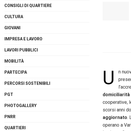
CONSIGLI DI QUARTIERE
CULTURA
GIOVANI
IMPRESA E LAVORO
LAVORI PUBBLICI
MOBILITÀ
U
n nuov
PARTECIPA
presen
PERCORSI SOSTENIBILI
l’accr
domiciliarità
PGT
cooperative, l
PHOTOGALLERY
scorsi anni d
PNRR
aggiornato
.
operano a Var
QUARTIERI