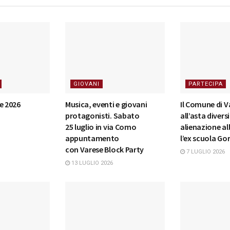
GIOVANI
PARTECIPA
e 2026
Musica, eventi e giovani
Il Comune di 
protagonisti. Sabato
all’asta divers
25 luglio in via Como
alienazione all
appuntamento
l’ex scuola Gor
con Varese Block Party
7 LUGLIO 2026
13 LUGLIO 2026