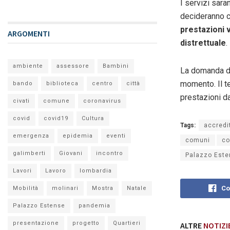
I servizi sara
decideranno c
prestazioni 
ARGOMENTI
distrettuale
.
ambiente
assessore
Bambini
La domanda di
momento. Il te
bando
biblioteca
centro
città
prestazioni da
civati
comune
coronavirus
covid
covid19
Cultura
Tags:
accredi
emergenza
epidemia
eventi
comuni
co
galimberti
Giovani
incontro
Palazzo Est
Lavori
Lavoro
lombardia
Co
Mobilità
molinari
Mostra
Natale
Palazzo Estense
pandemia
presentazione
progetto
Quartieri
ALTRE
NOTIZI