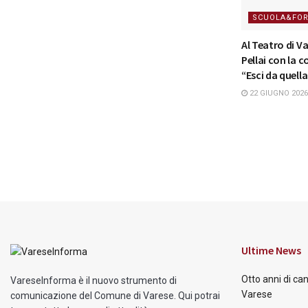
SCUOLA&FO
Al Teatro di V
Pellai con la 
“Esci da quell
22 GIUGNO 2026
Ultime News
Otto anni di ca
VareseInforma è il nuovo strumento di
Varese
comunicazione del Comune di Varese. Qui potrai