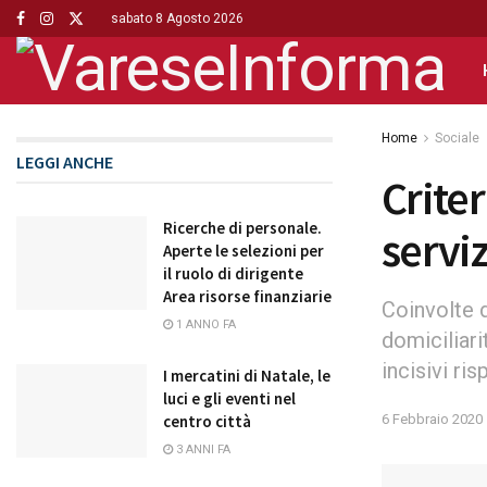
sabato 8 Agosto 2026
Home
Sociale
LEGGI ANCHE
Crite
Ricerche di personale.
serviz
Aperte le selezioni per
il ruolo di dirigente
Area risorse finanziarie
Coinvolte 
1 ANNO FA
domiciliari
incisivi ri
I mercatini di Natale, le
luci e gli eventi nel
6 Febbraio 2020
centro città
3 ANNI FA