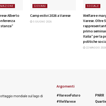
RMAZIONE
GIOVANI
SOCIALE
arese Alberto
Camp estivi 2026 a Varese
Welfare e marg
conferenza
Varese. Oltre 
5 GIUGNO 2026
a stanza”
rappresentanti 
primo semina
Italia” per la
politiche soci
22 MAGGIO 202
Argomenti
#VareseFuturo
PNRR
nottaggio mondiale sul lago di
#ViviVarese
Quartie