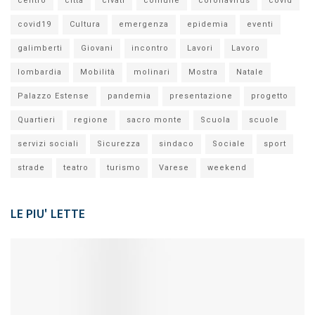
centro
città
civati
comune
coronavirus
covid
covid19
Cultura
emergenza
epidemia
eventi
galimberti
Giovani
incontro
Lavori
Lavoro
lombardia
Mobilità
molinari
Mostra
Natale
Palazzo Estense
pandemia
presentazione
progetto
Quartieri
regione
sacro monte
Scuola
scuole
servizi sociali
Sicurezza
sindaco
Sociale
sport
strade
teatro
turismo
Varese
weekend
LE PIU' LETTE