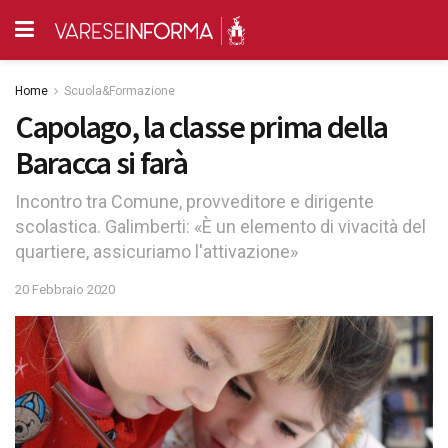
Home
Scuola&Formazione
Capolago, la classe prima della
Baracca si farà
Incontro tra Comune, provveditore e dirigente
scolastica. Galimberti: «È un elemento di vivacità del
quartiere, assicuriamo l'attivazione»
20 Febbraio 2020