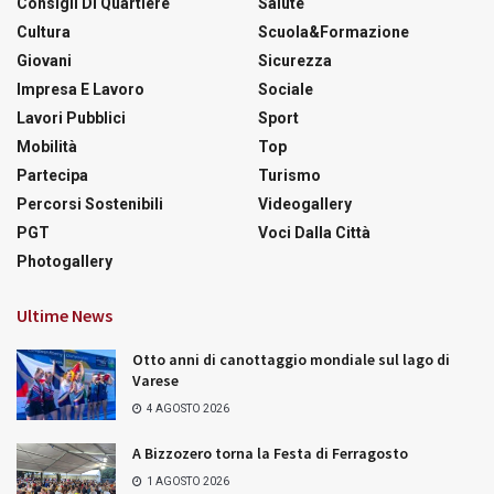
Consigli Di Quartiere
Salute
Cultura
Scuola&Formazione
Giovani
Sicurezza
Impresa E Lavoro
Sociale
Lavori Pubblici
Sport
Mobilità
Top
Partecipa
Turismo
Percorsi Sostenibili
Videogallery
PGT
Voci Dalla Città
Photogallery
Ultime News
Otto anni di canottaggio mondiale sul lago di
Varese
4 AGOSTO 2026
A Bizzozero torna la Festa di Ferragosto
1 AGOSTO 2026