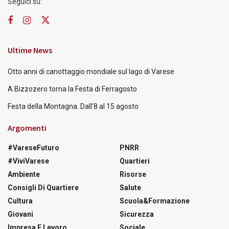
Seguici su:
Ultime News
Otto anni di canottaggio mondiale sul lago di Varese
A Bizzozero torna la Festa di Ferragosto
Festa della Montagna. Dall’8 al 15 agosto
Argomenti
#VareseFuturo
PNRR
#ViviVarese
Quartieri
Ambiente
Risorse
Consigli Di Quartiere
Salute
Cultura
Scuola&Formazione
Giovani
Sicurezza
Impresa E Lavoro
Sociale