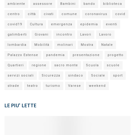
ambiente
assessore
Bambini
bando
biblioteca
centro
città
civati
comune
coronavirus
covid
covid19
Cultura
emergenza
epidemia
eventi
galimberti
Giovani
incontro
Lavori
Lavoro
lombardia
Mobilità
molinari
Mostra
Natale
Palazzo Estense
pandemia
presentazione
progetto
Quartieri
regione
sacro monte
Scuola
scuole
servizi sociali
Sicurezza
sindaco
Sociale
sport
strade
teatro
turismo
Varese
weekend
LE PIU' LETTE