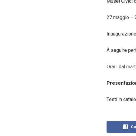
Musei Civici d
27
maggio – 
Inaugurazion
A seguire per
Orari: dal mar
Presentazio
Testi in catal
Co