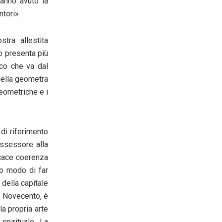
anno avuto la
ntori
».
tra allestita
o presenta più
ico che va dal
della geometra
eometriche e i
 di riferimento
Assessore alla
cace coerenza
to modo di far
 della capitale
o Novecento, è
a propria arte
pirituale. La