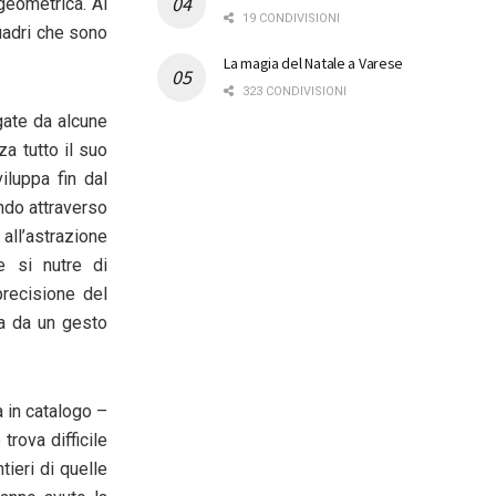
 geometrica. Al
19 CONDIVISIONI
uadri
che sono
La magia del Natale a Varese
323 CONDIVISIONI
egate da alcune
a tutto il suo
iluppa fin dal
ando attraverso
all’
astrazione
he si nutre di
precisione del
ta da un gesto
a in catalogo
–
trova difficile
ieri di quelle