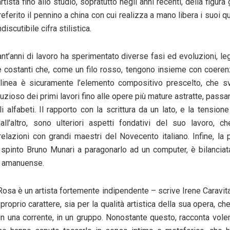
artista fino allo studio, sopratutto negli anni recenti, della figura
referito
il pennino a china con cui realizza a mano libera i suoi q
discutibile cifra stilistica.
ant’anni di lavoro ha sperimentato diverse fasi ed evoluzioni, l
he costanti che, come un filo rosso, tengono insieme con coerenz
linea è sicuramente l’elemento compositivo prescelto
, che sv
uzioso dei primi lavori fino alle opere più mature astratte, pass
li alfabeti.
Il rapporto con la scrittura
da un lato, e la tensione 
ll’altro, sono ulteriori aspetti fondativi del suo lavoro, c
 relazioni con grandi maestri del Novecento italiano. Infine, la 
a spinto
Bruno Munari
a paragonarlo ad un computer, è bilancia
da amanuense.
Rosa è un artista fortemente indipendente –
scrive Irene Caravit
 proprio carattere, sia per la qualità artistica della sua opera, che 
in una corrente, in un gruppo. Nonostante questo, racconta volent