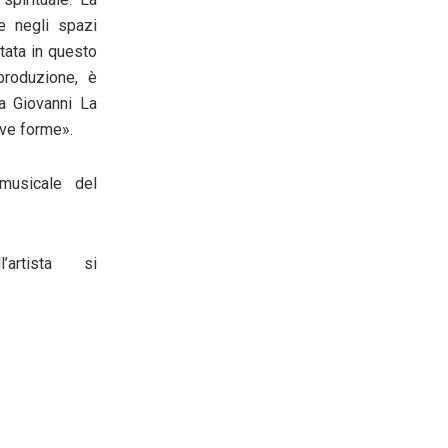
e negli spazi
itata in questo
produzione, è
da Giovanni La
uove forme
».
 musicale
del
artista si