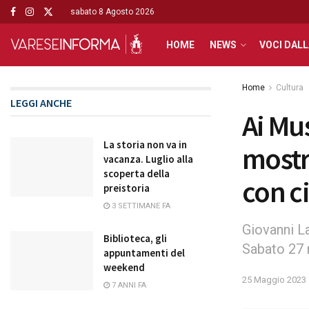
sabato 8 Agosto 2026
HOME
NEWS
VOCI DALL
Home
Cultura
LEGGI ANCHE
Ai Mus
La storia non va in
mostr
vacanza. Luglio alla
scoperta della
con c
preistoria
3 SETTIMANE FA
Giovanni L
Biblioteca, gli
Sabato 27 
appuntamenti del
weekend
25 Maggio 2023
7 ANNI FA