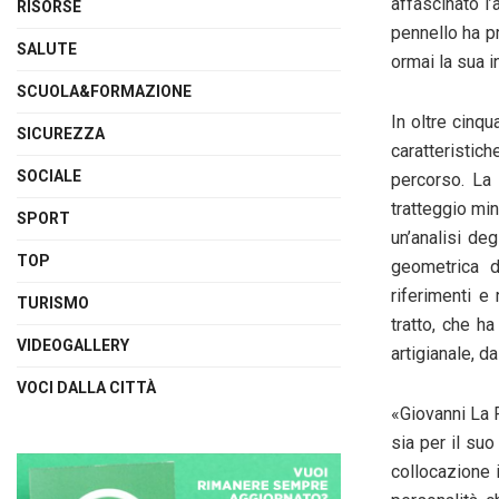
affascinato l’
RISORSE
pennello ha p
SALUTE
ormai la sua in
SCUOLA&FORMAZIONE
In oltre cinqu
SICUREZZA
caratteristic
SOCIALE
percorso.
La 
tratteggio min
SPORT
un’analisi deg
TOP
geometrica
da
riferimenti e
TURISMO
tratto, che h
VIDEOGALLERY
artigianale, 
VOCI DALLA CITTÀ
«
Giovanni La 
sia per il suo
collocazione 