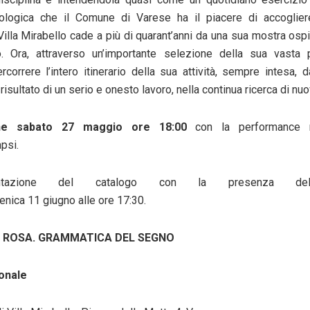
ologica che il Comune di Varese ha il piacere di accoglier
Villa Mirabello cade a più di quarant’anni da una sua mostra osp
. Ora, attraverso un’importante selezione della sua vasta 
ercorrere l’intero itinerario della sua attività, sempre intesa, 
risultato di un serio e onesto lavoro, nella continua ricerca di n
one
sabato
27
maggio
ore 18:00
con la performance
psi.
tazione del catalogo con la presenza dell’
enica
11
giugno
alle ore 17:30.
A ROSA. GRAMMATICA DEL SEGNO
onale