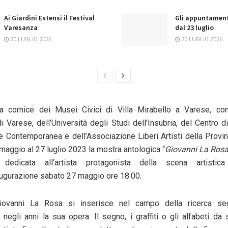
Ai Giardini Estensi il Festival
Gli appuntament
Varesanza
dal 23 luglio
20 LUGLIO 2026
20 LUGLIO 2026
a cornice dei
Musei Civici di Villa Mirabello
a Varese, con 
i Varese,
dell’
Università degli Studi dell’Insubria,
del
Centro di
rte Contemporanea
e dell’
Associazione Liberi Artisti della Provi
maggio
al
27 luglio 2023
la mostra antologica “
Giovanni La Ros
 dedicata all’artista protagonista della scena artistic
ugurazione
sabato
27
maggio
ore 18:00.
Giovanni La Rosa si inserisce nel campo della ricerca se
o negli anni la sua opera. Il segno, i graffiti o gli alfabeti d