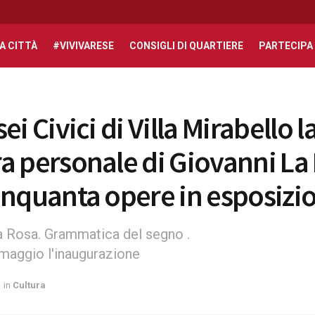
A CITTÀ
#VIVIVARESE
CONSIGLI DI QUARTIERE
PARTECIPA
ei Civici di Villa Mirabello l
a personale di Giovanni La
inquanta opere in esposizi
a Rosa. Grammatica del segno .
maggio l'inaugurazione
in
Cultura