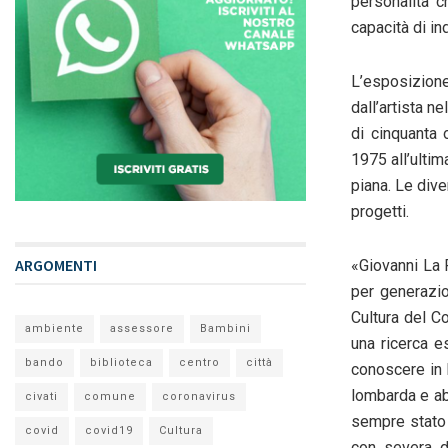
personalità 
capacità di in
L’esposizion
dall’artista ne
di cinquanta 
1975 all’ulti
piana. Le div
progetti.
ARGOMENTI
«
Giovanni La R
per generazion
Cultura del 
ambiente
assessore
Bambini
una ricerca e
bando
biblioteca
centro
città
conoscere in I
lombarda e a
civati
comune
coronavirus
sempre stato 
covid
covid19
Cultura
con severa d