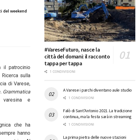
i del weekend
#VareseFuturo, nasce la
città del domani: il racconto
tappa per tappa
il patrocinio
1 CONDIVISIONI
 Ricerca sulla
ncia di Varese
,
A Varese i parchi diventano aule studio
a. Grammatica
1 CONDIVISIONI
a varesina e
Falò di Sant’Antonio 2021. La tradizione
continua, ma la festa sarà in streaming
gnica che ha
1 CONDIVISIONI
a sempre hanno
La prima pietra delle nuove stazioni