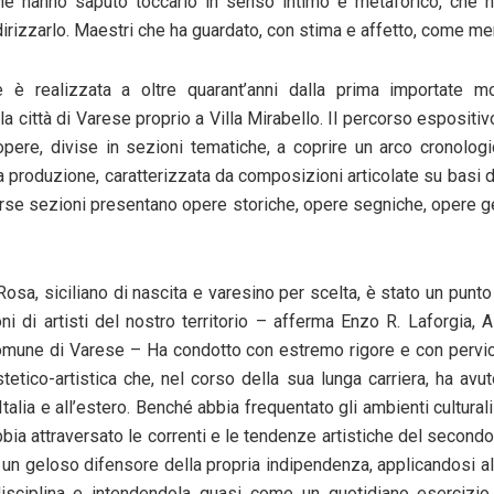
che hanno saputo toccarlo in senso intimo e metaforico, che h
dirizzarlo. Maestri che ha guardato, con stima e affetto, come me
e è realizzata a oltre quarant’anni dalla prima importate mos
lla città di Varese proprio a Villa Mirabello
.
Il percorso espositiv
opere, divise in sezioni tematiche, a coprire un arco cronolog
ma produzione, caratterizzata da composizioni articolate su basi 
erse sezioni presentano opere storiche, opere segniche, opere g
osa, siciliano di nascita e varesino per scelta, è stato un punto
i di artisti del nostro territorio –
afferma Enzo R. Laforgia, 
Comune di Varese –
Ha condotto con estremo rigore e con pervi
stetico-artistica che, nel corso della sua lunga carriera, ha avu
talia e all’estero. Benché abbia frequentato gli ambienti culturali
bbia
attraversato le correnti e le tendenze artistiche del second
un geloso difensore della propria indipendenza, applicandosi all
isciplina e intendendola quasi come un quotidiano esercizio s