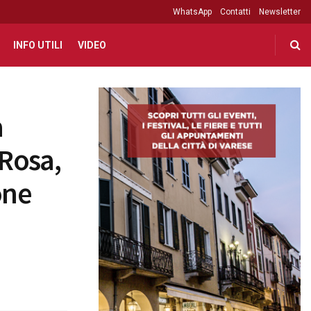
WhatsApp
Contatti
Newsletter
INFO UTILI
VIDEO
a
 Rosa,
one