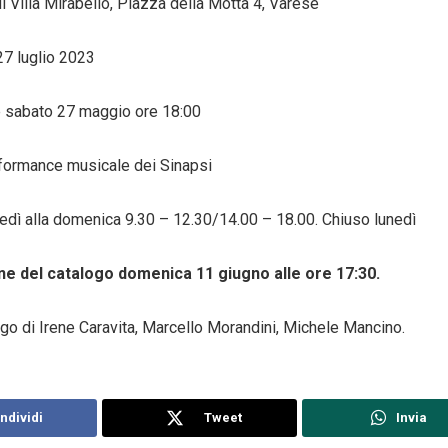
i Villa Mirabello, Piazza della Motta 4, Varese
27
luglio
2023
e
sabato
27
maggio
ore 18:00
formance musicale dei Sinapsi
tedì alla
domenica
9.30 – 12.30/14.00 – 18.00. Chiuso lunedì
ne del catalogo
domenica
11
giugno
alle ore 17:30.
ogo di Irene Caravita, Marcello Morandini, Michele Mancino.
ndividi
Tweet
Invia