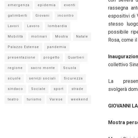
emergenza
epidemia
eventi
rassegna ant
espositivi di 
galimberti
Giovani
incontro
stesso luogo
Lavori
Lavoro
lombardia
possibile rip
Mobilità
molinari
Mostra
Natale
Rosa, come il 
Palazzo Estense
pandemia
Inaugurazi
presentazione
progetto
Quartieri
collettivo
Sina
regione
sacro monte
Scuola
scuole
servizi sociali
Sicurezza
La presen
svolgerà
dom
sindaco
Sociale
sport
strade
teatro
turismo
Varese
weekend
GIOVANNI L
Mostra pers