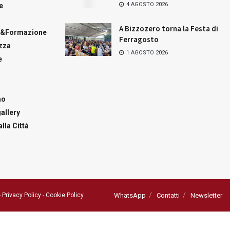
4 AGOSTO 2026
e
A Bizzozero torna la Festa di
a&Formazione
Ferragosto
zza
1 AGOSTO 2026
e
mo
allery
lla Città
-
Privacy Policy
-
Cookie Policy
WhatsApp
Contatti
Newsletter