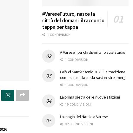
#VareseFuturo, nasce la
città del domani: il racconto
tappa per tappa
1 CONDIVISIONI
A Varese i parchi diventano aule studio
1 CONDIVISIONI
Falò di Sant’Antonio 2021. La tradizione
continua, ma la festa sarà in streaming
1 CONDIVISIONI
La prima pietra delle nuove stazioni
19 CONDIVISIONI
La magia del Natale a Varese
323 CONDIVISIONI
2026