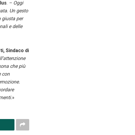
lus
.
– Oggi
cata. Un gesto
a giusta per
nali e delle
i, Sindaco di
ll’attenzione
rsona che più
e con
 emozione.
cordare
menti.
»