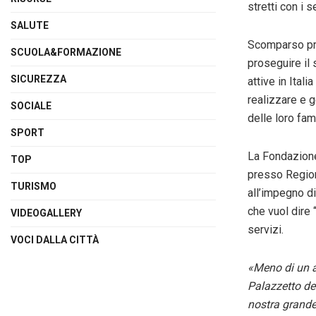
stretti con i s
SALUTE
Scomparso pre
SCUOLA&FORMAZIONE
proseguire il
SICUREZZA
attive in Ital
realizzare e g
SOCIALE
delle loro fam
SPORT
La Fondazione
TOP
presso Region
TURISMO
all’impegno di
che vuol dire 
VIDEOGALLERY
servizi.
VOCI DALLA CITTÀ
«Meno di un an
Palazzetto de
nostra grande