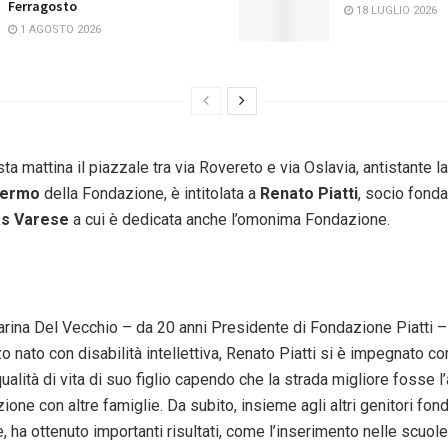
Ferragosto
18 LUGLIO 2026
1 AGOSTO 2026
ta mattina il piazzale tra via Rovereto e via Oslavia, antistante 
Fermo
della Fondazione, è intitolata a
Renato Piatti
, socio fonda
as Varese
a cui è dedicata anche l’omonima Fondazione.
arina Del Vecchio – da 20 anni Presidente di Fondazione Piatti –
 nato con disabilità intellettiva, Renato Piatti si è impegnato co
qualità di vita di suo figlio capendo che la strada migliore fosse 
zione con altre famiglie. Da subito, insieme agli altri genitori fond
 ha ottenuto importanti risultati, come l’inserimento nelle scuole 