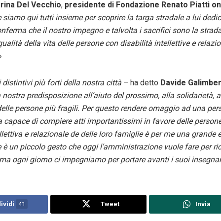
rina Del Vecchio
,
presidente di Fondazione Renato Piatti on
siamo qui tutti insieme per scoprire la targa stradale a lui dedi
onferma che il nostro impegno e talvolta i sacrifici sono la strad
ualità della vita delle persone con disabilità intellettive e relazio
»
 distintivi più forti della nostra città
– ha detto
Davide Galimbert
a nostra predisposizione all’aiuto del prossimo, alla solidarietà, a
 delle persone più fragili. Per questo rendere omaggio ad una pe
ta capace di compiere atti importantissimi in favore delle person
ellettiva e relazionale de delle loro famiglie è per me una grande
e è un piccolo gesto che oggi l’amministrazione vuole fare per ri
 ma ogni giorno ci impegniamo per portare avanti i suoi insegna
ividi
41
Tweet
Invia