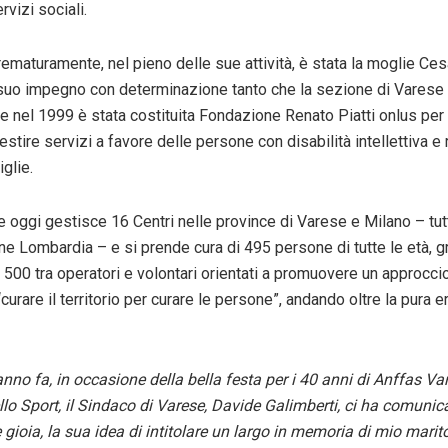
ervizi sociali.
maturamente, nel pieno delle sue attività, è stata la moglie Ces
 suo impegno con determinazione tanto che la sezione di Varese è
ia e nel 1999 è stata costituita Fondazione Renato Piatti onlus per
estire servizi a favore delle persone con disabilità intellettiva e
iglie.
 oggi gestisce 16 Centri nelle province di Varese e Milano – tut
e Lombardia – e si prende cura di 495 persone di tutte le età, g
 500 tra operatori e volontari orientati a promuovere un approccio
“curare il territorio per curare le persone”, andando oltre la pura 
no fa, in occasione della bella festa per i 40 anni di Anffas Va
llo Sport, il Sindaco di Varese, Davide Galimberti, ci ha comunic
 gioia, la sua idea di intitolare un largo in memoria di mio mari