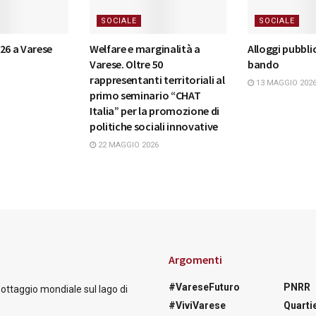
SOCIALE
SOCIALE
26 a Varese
Welfare e marginalità a
Alloggi pubblici
Varese. Oltre 50
bando
rappresentanti territoriali al
13 MAGGIO 202
primo seminario “CHAT
Italia” per la promozione di
politiche sociali innovative
22 MAGGIO 2026
Argomenti
#VareseFuturo
PNRR
nottaggio mondiale sul lago di
#ViviVarese
Quartie