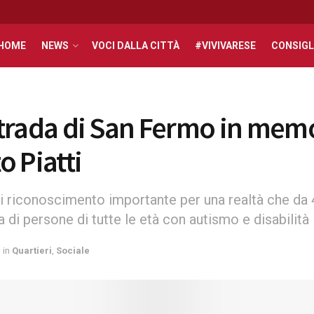
HOME
NEWS
VOCI DALLA CITTÀ
#VIVIVARESE
CONSIGL
trada di San Fermo in memo
o Piatti
i riconoscimento importante per una realtà che da 4
 di persone di tutte le età con autismo e disabilità i
in
Quartieri
,
Sociale