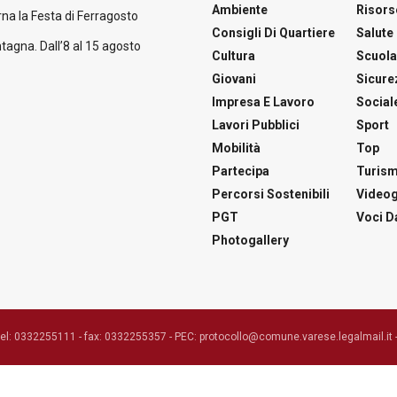
Ambiente
Risors
na la Festa di Ferragosto
Consigli Di Quartiere
Salute
tagna. Dall’8 al 15 agosto
Cultura
Scuol
Giovani
Sicure
Impresa E Lavoro
Social
Lavori Pubblici
Sport
Mobilità
Top
Partecipa
Turis
Percorsi Sostenibili
Videog
PGT
Voci Da
Photogallery
tel: 0332255111 - fax: 0332255357 - PEC: protocollo@comune.varese.legalmail.it 