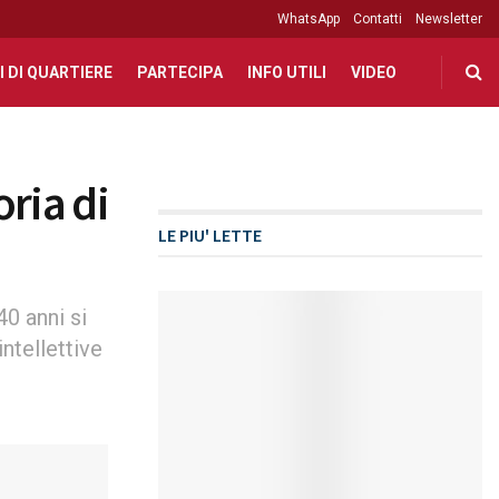
WhatsApp
Contatti
Newsletter
I DI QUARTIERE
PARTECIPA
INFO UTILI
VIDEO
ria di
LE PIU' LETTE
0 anni si
ntellettive