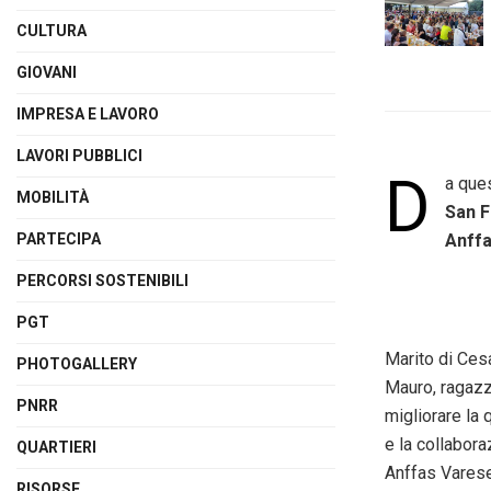
CULTURA
GIOVANI
IMPRESA E LAVORO
LAVORI PUBBLICI
D
a ques
MOBILITÀ
San 
PARTECIPA
Anff
PERCORSI SOSTENIBILI
PGT
Marito di Ces
PHOTOGALLERY
Mauro, ragazzo
PNRR
migliorare la 
e la collabora
QUARTIERI
Anffas Varese,
RISORSE