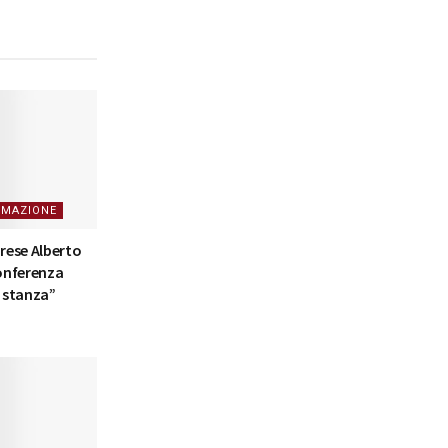
RMAZIONE
arese Alberto
conferenza
a stanza”