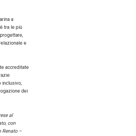
arina a
 tra le più
 progettare,
 relazionale e
te accreditate
razie
 inclusivo,
erogazione dei
rese al
ato, con
to Renato
–