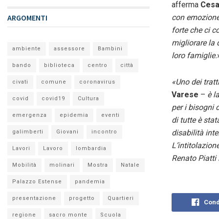
afferma
Cesa
ARGOMENTI
con emozione 
forte che ci c
migliorare la q
ambiente
assessore
Bambini
loro famiglie.
bando
biblioteca
centro
città
«
Uno dei tratti
civati
comune
coronavirus
Varese
–
è l
covid
covid19
Cultura
per i bisogni
emergenza
epidemia
eventi
di tutte è sta
disabilità int
galimberti
Giovani
incontro
L’intitolazion
Lavori
Lavoro
lombardia
Renato Piatti
Mobilità
molinari
Mostra
Natale
Palazzo Estense
pandemia
presentazione
progetto
Quartieri
Cond
regione
sacro monte
Scuola