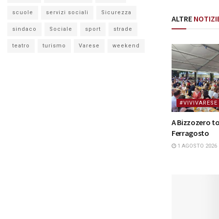
scuole
servizi sociali
Sicurezza
ALTRE
NOTIZI
sindaco
Sociale
sport
strade
teatro
turismo
Varese
weekend
#VIVIVARESE
A Bizzozero to
Ferragosto
1 AGOSTO 2026