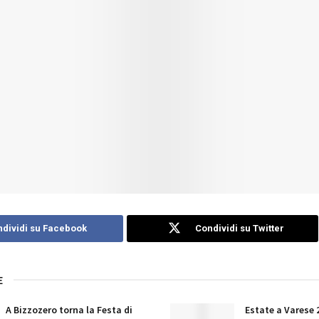
dividi su Facebook
Condividi su Twitter
E
A Bizzozero torna la Festa di
Estate a Varese 