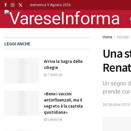
domenica 9 Agosto 2026
Home
Sociale
LEGGI ANCHE
Una s
Arriva la Sagra delle
Renat
ciliegie
7 ANNI FA
Un segno d
prende cura
«Bene i vaccini
antinfluenzali, ma il
26 Ottobre 2019
segreto è la cautela
quotidiana»
6 ANNI FA