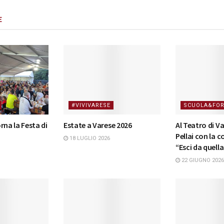
E
#VIVIVARESE
SCUOLA&FO
rna la Festa di
Estate a Varese 2026
Al Teatro di V
Pellai con la 
18 LUGLIO 2026
“Esci da quell
22 GIUGNO 2026