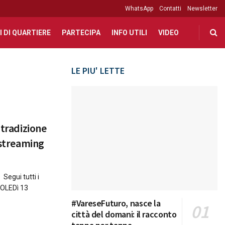
WhatsApp
Contatti
Newsletter
I DI QUARTIERE
PARTECIPA
INFO UTILI
VIDEO
LE PIU' LETTE
 tradizione
 streaming
 Segui tutti i
COLEDì 13
#VareseFuturo, nasce la
città del domani: il racconto