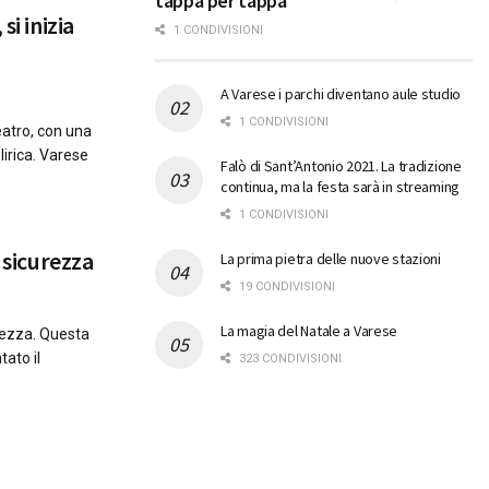
tappa per tappa
si inizia
1 CONDIVISIONI
A Varese i parchi diventano aule studio
1 CONDIVISIONI
eatro, con una
lirica. Varese
Falò di Sant’Antonio 2021. La tradizione
continua, ma la festa sarà in streaming
1 CONDIVISIONI
n sicurezza
La prima pietra delle nuove stazioni
19 CONDIVISIONI
La magia del Natale a Varese
urezza. Questa
tato il
323 CONDIVISIONI