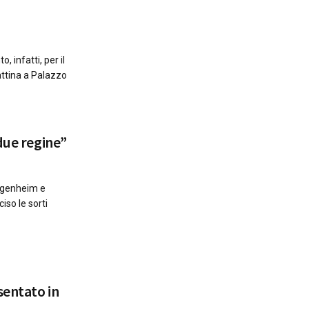
, infatti, per il
ttina a Palazzo
due regine”
uggenheim e
iso le sorti
sentato in