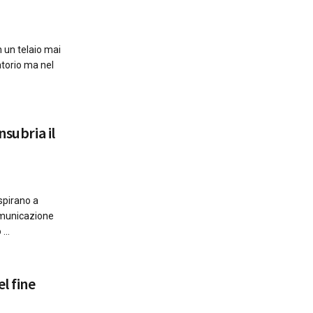
 un telaio mai
atorio ma nel
nsubria il
aspirano a
comunicazione
...
l fine