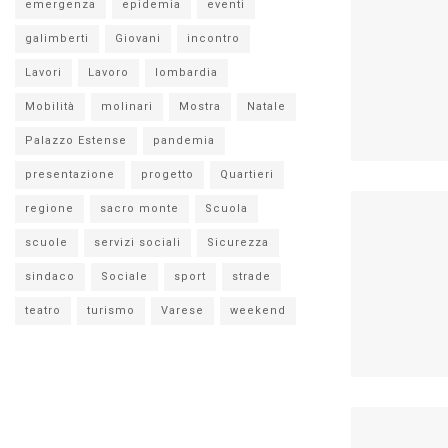
emergenza
epidemia
eventi
galimberti
Giovani
incontro
Lavori
Lavoro
lombardia
Mobilità
molinari
Mostra
Natale
Palazzo Estense
pandemia
presentazione
progetto
Quartieri
regione
sacro monte
Scuola
scuole
servizi sociali
Sicurezza
sindaco
Sociale
sport
strade
teatro
turismo
Varese
weekend