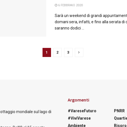
6 FEBBRAIO 2020
Sarà un weekend di grandi appuntamenti.
domani sera, infatti, e fino alla serata d
saranno dodici ...
1
2
3
Argomenti
#VareseFuturo
PNRR
nottaggio mondiale sul lago di
#ViviVarese
Quartie
Ambiente
Risors