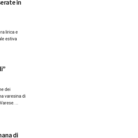
serate in
a lirica e
ale estiva
i”
ne dei
na varesina di
arese. ...
mana di