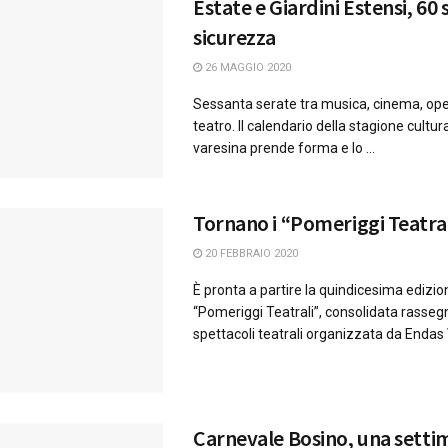
Estate e Giardini Estensi, 60 
sicurezza
26 MAGGIO 2020
Sessanta serate tra musica, cinema, oper
teatro. Il calendario della stagione cultur
varesina prende forma e lo ...
Tornano i “Pomeriggi Teatral
20 FEBBRAIO 2020
È pronta a partire la quindicesima edizio
“Pomeriggi Teatrali”, consolidata rasseg
spettacoli teatrali organizzata da Endas V
Carnevale Bosino, una setti