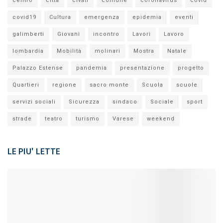
centro
città
civati
comune
coronavirus
covid
covid19
Cultura
emergenza
epidemia
eventi
galimberti
Giovani
incontro
Lavori
Lavoro
lombardia
Mobilità
molinari
Mostra
Natale
Palazzo Estense
pandemia
presentazione
progetto
Quartieri
regione
sacro monte
Scuola
scuole
servizi sociali
Sicurezza
sindaco
Sociale
sport
strade
teatro
turismo
Varese
weekend
LE PIU' LETTE