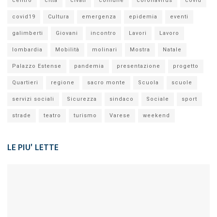
centro
città
civati
comune
coronavirus
covid
covid19
Cultura
emergenza
epidemia
eventi
galimberti
Giovani
incontro
Lavori
Lavoro
lombardia
Mobilità
molinari
Mostra
Natale
Palazzo Estense
pandemia
presentazione
progetto
Quartieri
regione
sacro monte
Scuola
scuole
servizi sociali
Sicurezza
sindaco
Sociale
sport
strade
teatro
turismo
Varese
weekend
LE PIU' LETTE