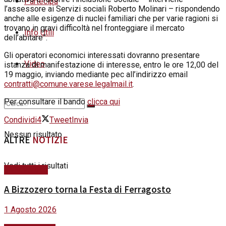
Partecipa
l’assessore ai Servizi sociali Roberto Molinari – rispondendo
anche alle esigenze di nuclei familiari che per varie ragioni si
trovano in gravi difficoltà nel fronteggiare il mercato
Info Utili
dell’abitare”.
Gli operatori economici interessati dovranno presentare
Video
istanza di manifestazione di interesse, entro le ore 12,00 del
19 maggio, inviando mediante pec all’indirizzo email
contratti@comune.varese.legalmail.it
.
Per consultare il bando
clicca qui
Condividi
4
Tweet
Invia
Nessun risultato
ALTRE
NOTIZIE
Vedi tutti i risultati
#ViviVarese
A Bizzozero torna la Festa di Ferragosto
1 Agosto 2026