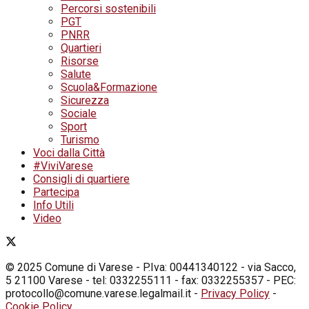
Percorsi sostenibili
PGT
PNRR
Quartieri
Risorse
Salute
Scuola&Formazione
Sicurezza
Sociale
Sport
Turismo
Voci dalla Città
#ViviVarese
Consigli di quartiere
Partecipa
Info Utili
Video
© 2025 Comune di Varese - P.Iva: 00441340122 - via Sacco,
5 21100 Varese - tel: 0332255111 - fax: 0332255357 - PEC:
protocollo@comune.varese.legalmail.it -
Privacy Policy
-
Cookie Policy