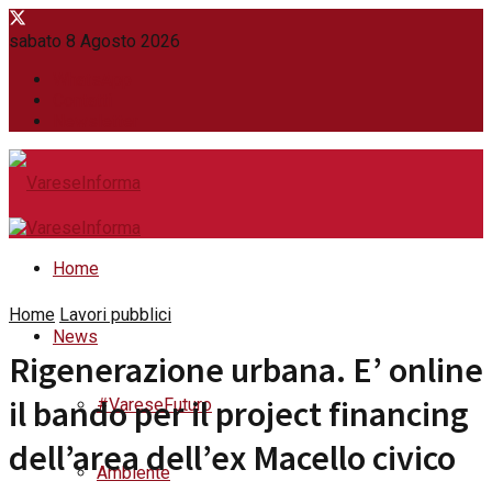
sabato 8 Agosto 2026
WhatsApp
Contatti
Newsletter
Home
Home
Lavori pubblici
News
Rigenerazione urbana. E’ online
il bando per il project financing
#VareseFuturo
dell’area dell’ex Macello civico
Ambiente