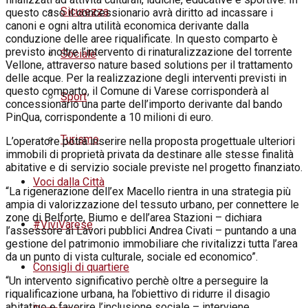
Sicurezza
questo caso il concessionario avrà diritto ad incassare i
canoni e ogni altra utilità economica derivante dalla
conduzione delle aree riqualificate. In questo comparto è
previsto inoltre l’intervento di rinaturalizzazione del torrente
Sociale
Vellone, attraverso nature based solutions per il trattamento
delle acque. Per la realizzazione degli interventi previsti in
questo comparto, il Comune di Varese corrisponderà al
Sport
concessionario una parte dell’importo derivante dal bando
PinQua, corrispondente a 10 milioni di euro.
Turismo
L’operatore potrà inserire nella proposta progettuale ulteriori
immobili di proprietà privata da destinare alle stesse finalità
abitative e di servizio sociale previste nel progetto finanziato.
Voci dalla Città
“La rigenerazione dell’ex Macello rientra in una strategia più
ampia di valorizzazione del tessuto urbano, per connettere le
zone di Belforte, Biumo e dell’area Stazioni – dichiara
#ViviVarese
l’assessore ai Lavori pubblici Andrea Civati – puntando a una
gestione del patrimonio immobiliare che rivitalizzi tutta l’area
da un punto di vista culturale, sociale ed economico”.
Consigli di quartiere
“Un intervento significativo perchè oltre a perseguire la
riqualificazione urbana, ha l’obiettivo di ridurre il disagio
abitativo e favorire l’inclusione sociale – interviene