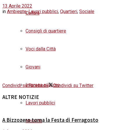
13 Aprile 2022
in
Ambiente
,
Lavori pubblici
,
Quartieri
,
Sociale
Cultura
Consigli di quartiere
Voci dalla Città
Giovani
Impresa e lavoro
Condividi su Facebook
Condividi su Twitter
ALTRE NOTIZIE
Lavori pubblici
A Bizzozero torna la Festa di Ferragosto
Mobilità