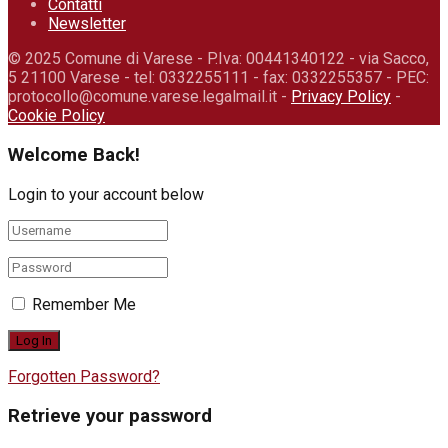
Contatti
Newsletter
© 2025 Comune di Varese - P.Iva: 00441340122 - via Sacco,
5 21100 Varese - tel: 0332255111 - fax: 0332255357 - PEC:
protocollo@comune.varese.legalmail.it -
Privacy Policy
-
Cookie Policy
Welcome Back!
Login to your account below
Remember Me
Forgotten Password?
Retrieve your password