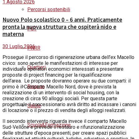
1 Agosto 2026
Percorsi sostenibili
Nuovo Polo scolastico 0 – 6 anni. Praticamente
pronta la nuova struttura che ospiterà nido e
PGT
materna
30 Luglio 2026
PNRR
P
rosegue il percorso di rigenerazione urbana dell’ex Macello
civico: sono aperte le manifestazioni di interesse per
Quartieri
individuare operatori economici interessati a presentare
proposte di project financing per la riqualificazione
dell’area.
Le proposte dovranno operare su due comparti: il
Risorse
primo è il Comparto Macello Nord, dove è prevista la
realizzazione di un intervento di social housing, con la
creazione di circa 90 alloggi sociali. Per questa parte
progettuale il concessionario avrà diritto ad incassare i canoni
Salute
di locazione o il prezzo di vendita degli alloggi realizzati.
Il secondo intervento riguarda invece il comparto Macello
Scuola&Formazione
Sud-Vellone e prevede il restauro e rifunzionalizzazione
delle strutture d’epoca presenti, per creare spazi pubblici
finalizzati ad attività culturali, ludiche, educative e sportive. In