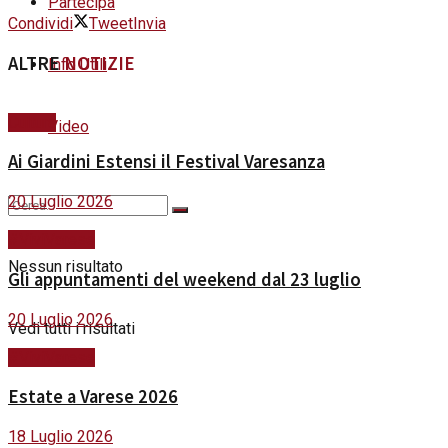
Partecipa
Condividi
Tweet
Invia
ALTRE
NOTIZIE
Info Utili
Cultura
Video
Ai Giardini Estensi il Festival Varesanza
20 Luglio 2026
#ViviVarese
Nessun risultato
Gli appuntamenti del weekend dal 23 luglio
20 Luglio 2026
Vedi tutti i risultati
#ViviVarese
Estate a Varese 2026
18 Luglio 2026