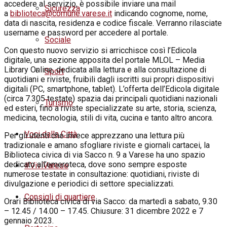
accedere al servizio, è possibile inviare una mail
Sicurezza
a
biblioteca@comune.varese.it
indicando cognome, nome,
data di nascita, residenza e codice fiscale. Verranno rilasciate
username e password per accedere al portale.
Sociale
Con questo nuovo servizio si arricchisce così l’Edicola
digitale, una sezione apposita del portale MLOL – Media
Library Online, dedicata alla lettura e alla consultazione di
Sport
quotidiani e riviste, fruibili dagli iscritti sui propri dispositivi
digitali (PC, smartphone, tablet). L’offerta dell’Edicola digitale
(circa 7.305 testate) spazia dai principali quotidiani nazionali
Turismo
ed esteri, fino a riviste specializzate su arte, storia, scienza,
medicina, tecnologia, stili di vita, cucina e tanto altro ancora.
Voci dalla Città
Per gli utenti che invece apprezzano una lettura più
tradizionale e amano sfogliare riviste e giornali cartacei, la
Biblioteca civica di via Sacco n. 9 a Varese ha uno spazio
dedicato all’emeroteca, dove sono sempre esposte
#ViviVarese
numerose testate in consultazione: quotidiani, riviste di
divulgazione e periodici di settore specializzati.
Consigli di quartiere
Orari Biblioteca civica di via Sacco: da martedì a
sabato
, 9.30
– 12.45 / 14.00 – 17.45. Chiusure:
31 dicembre 2022
e
7
gennaio 2023
.