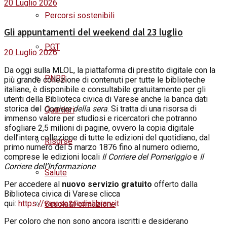
20 Luglio 2026
Percorsi sostenibili
Gli appuntamenti del weekend dal 23 luglio
PGT
20 Luglio 2026
Da
oggi
sulla MLOL, la piattaforma di prestito digitale con la
PNRR
più grande collezione di contenuti per tutte le biblioteche
italiane, è disponibile e consultabile gratuitamente per gli
utenti della Biblioteca civica di Varese anche la banca dati
storica del
Corriere della sera
. Si tratta di una risorsa di
Quartieri
immenso valore per studiosi e ricercatori che potranno
sfogliare 2,5 milioni di pagine, ovvero la copia digitale
dell’intera collezione di tutte le edizioni del quotidiano, dal
Risorse
primo numero del 5
marzo
1876 fino al numero odierno,
comprese le edizioni locali
Il Corriere del Pomeriggio
e
Il
Corriere dell’Informazione
.
Salute
Per accedere al
nuovo servizio gratuito
offerto dalla
Biblioteca civica di Varese clicca
qui:
https://varese.medialibrary.it
Scuola&Formazione
Per coloro che non sono ancora iscritti e desiderano