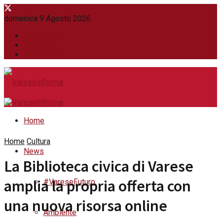
domenica 9 Agosto 2026
WhatsApp
Contatti
Newsletter
Home
Home
Cultura
News
La Biblioteca civica di Varese
amplia la propria offerta con
#VareseFuturo
una nuova risorsa online
Ambiente