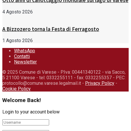
Otto anni di canottaggio mondiale sul lago di Varese
4 Agosto 2026
A Bizzozero torna la Festa di Ferragosto
1 Agosto 2026
WhatsApp
Contatti
Newsletter
© 2025 Comune di Varese - P.Iva: 00441340122 - via Sacco,
5 21100 Varese - tel: 0332255111 - fax: 0332255357 - PEC:
protocollo@comune.varese.legalmail.it -
Privacy Policy
-
Cookie Policy
Welcome Back!
Login to your account below