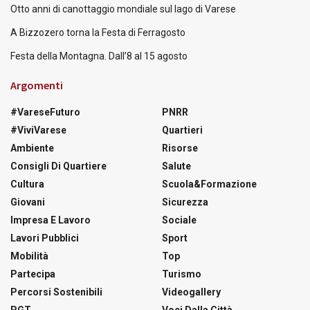
Otto anni di canottaggio mondiale sul lago di Varese
A Bizzozero torna la Festa di Ferragosto
Festa della Montagna. Dall’8 al 15 agosto
Argomenti
#VareseFuturo
PNRR
#ViviVarese
Quartieri
Ambiente
Risorse
Consigli Di Quartiere
Salute
Cultura
Scuola&Formazione
Giovani
Sicurezza
Impresa E Lavoro
Sociale
Lavori Pubblici
Sport
Mobilità
Top
Partecipa
Turismo
Percorsi Sostenibili
Videogallery
PGT
Voci Dalla Città