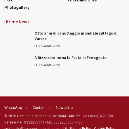
Photogallery
Ultime News
Otto anni di canottaggio mondiale sul lago di
Varese
4 AGOSTO 2026
A Bizzozero torna la Festa di Ferragosto
1 AGOSTO 2026
WhatsApp
Contatti
Newsletter
© 2025 Comune di Varese - P.Iva: 00441340122 - via Sacco, 5 21100
Varese - tel: 0332255111 - fax: 0332255357 - PEC:
protocollo@comune.varese.legalmail.it -
Privacy Policy
-
Cookie Policy