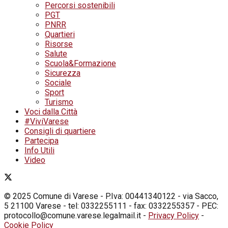
Percorsi sostenibili
PGT
PNRR
Quartieri
Risorse
Salute
Scuola&Formazione
Sicurezza
Sociale
Sport
Turismo
Voci dalla Città
#ViviVarese
Consigli di quartiere
Partecipa
Info Utili
Video
© 2025 Comune di Varese - P.Iva: 00441340122 - via Sacco,
5 21100 Varese - tel: 0332255111 - fax: 0332255357 - PEC:
protocollo@comune.varese.legalmail.it -
Privacy Policy
-
Cookie Policy