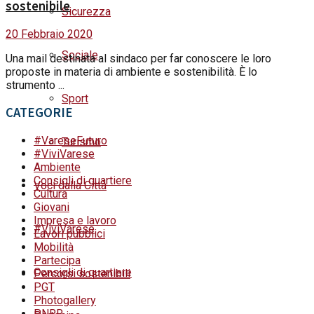
sostenibile
Sicurezza
20 Febbraio 2020
Sociale
Una mail destinata al sindaco per far conoscere le loro
proposte in materia di ambiente e sostenibilità. È lo
strumento ...
Sport
CATEGORIE
#VareseFuturo
Turismo
#ViviVarese
Ambiente
Consigli di quartiere
Voci dalla Città
Cultura
Giovani
Impresa e lavoro
#ViviVarese
Lavori pubblici
Mobilità
Partecipa
Consigli di quartiere
Percorsi sostenibili
PGT
Photogallery
PNRR