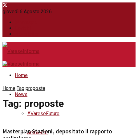
giovedì 6 Agosto 2026
WhatsApp
Contatti
Newsletter
Home
Home
Tag
proposte
News
Tag:
proposte
#VareseFuturo
Masterplan Stazioni, depositato il rapporto
Ambiente