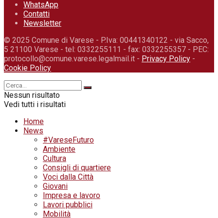
WhatsApp
Contatti
Newsletter
© 2025 Comune di Varese - P.Iva: 00441340122 - via Sacco,
5 21100 Varese - tel: 0332255111 - fax: 0332255357 - PEC:
protocollo@comune.varese.legalmail.it -
Privacy Policy
-
Cookie Policy
Nessun risultato
Vedi tutti i risultati
Home
News
#VareseFuturo
Ambiente
Cultura
Consigli di quartiere
Voci dalla Città
Giovani
Impresa e lavoro
Lavori pubblici
Mobilità