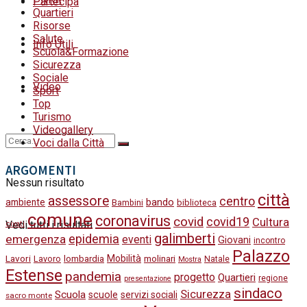
Partecipa
Quartieri
Risorse
Salute
Info Utili
Scuola&Formazione
Sicurezza
Sociale
Video
Sport
Top
Turismo
Videogallery
Voci dalla Città
ARGOMENTI
Nessun risultato
città
assessore
centro
bando
ambiente
Bambini
biblioteca
comune
coronavirus
covid
covid19
Cultura
Vedi tutti i risultati
civati
galimberti
epidemia
emergenza
eventi
Giovani
incontro
Palazzo
Lavori
Mobilità
molinari
Lavoro
lombardia
Natale
Mostra
Estense
pandemia
progetto
Quartieri
regione
presentazione
sindaco
Sicurezza
Scuola
scuole
servizi sociali
sacro monte