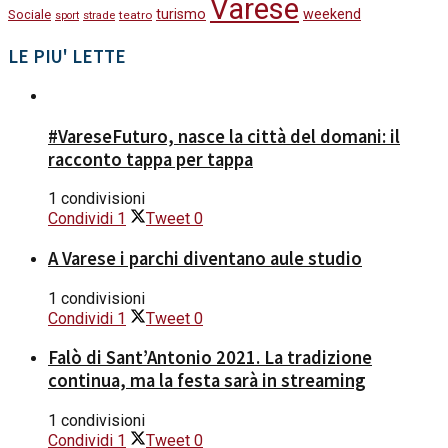
Varese
turismo
weekend
Sociale
strade
teatro
sport
LE PIU' LETTE
#VareseFuturo, nasce la città del domani: il
racconto tappa per tappa
1 condivisioni
Condividi
1
Tweet
0
A Varese i parchi diventano aule studio
1 condivisioni
Condividi
1
Tweet
0
Falò di Sant’Antonio 2021. La tradizione
continua, ma la festa sarà in streaming
1 condivisioni
Condividi
1
Tweet
0