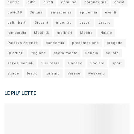
centro
città
civati
comune
coronavirus
covid
covid19
Cultura
emergenza
epidemia
eventi
galimberti
Giovani
incontro
Lavori
Lavoro
lombardia
Mobilità
molinari
Mostra
Natale
Palazzo Estense
pandemia
presentazione
progetto
Quartieri
regione
sacro monte
Scuola
scuole
servizi sociali
Sicurezza
sindaco
Sociale
sport
strade
teatro
turismo
Varese
weekend
LE PIU' LETTE