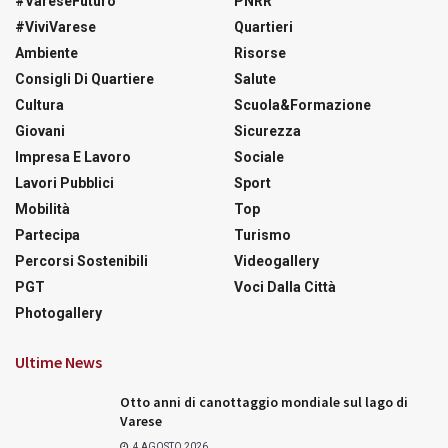
#VareseFuturo
PNRR
#ViviVarese
Quartieri
Ambiente
Risorse
Consigli Di Quartiere
Salute
Cultura
Scuola&Formazione
Giovani
Sicurezza
Impresa E Lavoro
Sociale
Lavori Pubblici
Sport
Mobilità
Top
Partecipa
Turismo
Percorsi Sostenibili
Videogallery
PGT
Voci Dalla Città
Photogallery
Ultime News
Otto anni di canottaggio mondiale sul lago di
Varese
4 AGOSTO 2026