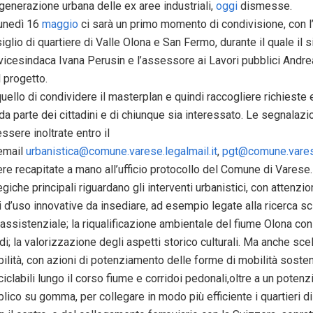
rigenerazione urbana delle ex aree industriali,
oggi
dismesse.
lunedì 16
maggio
ci sarà un primo momento di condivisione, con l
siglio di quartiere di Valle Olona e San Fermo, durante il quale il
 vicesindaca Ivana Perusin e l’assessore ai Lavori pubblici Andre
l progetto.
quello di condividere il masterplan e quindi raccogliere richieste 
a parte dei cittadini e di chiunque sia interessato. Le segnalazi
ssere inoltrate entro il
’email
urbanistica@comune.varese.legalmail.it
,
pgt@comune.vares
re recapitate a mano all’ufficio protocollo del Comune di Varese.
egiche principali riguardano gli interventi urbanistici, con attenzi
 d’uso innovative da insediare, ad esempio legate alla ricerca sci
assistenziale; la riqualificazione ambientale del fiume Olona con i
di; la valorizzazione degli aspetti storico culturali. Ma anche scel
bilità, con azioni di potenziamento delle forme di mobilità sosten
ciclabili lungo il corso fiume e corridoi pedonali,oltre a un poten
lico su gomma, per collegare in modo più efficiente i quartieri di