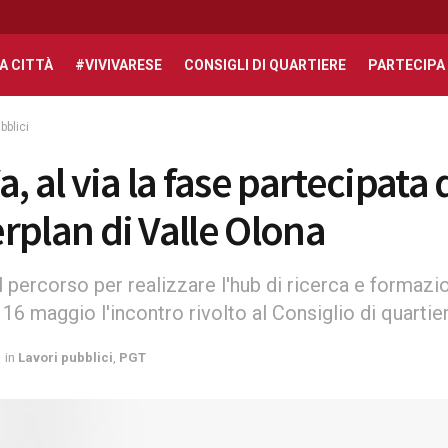
A CITTÀ
#VIVIVARESE
CONSIGLI DI QUARTIERE
PARTECIPA
bblici
, al via la fase partecipata 
rplan di Valle Olona
 percorso per realizzare l'hub di ricerca e formazi
 16 maggio l'incontro rivolto al Consiglio di quartie
in
Lavori pubblici
,
PGT