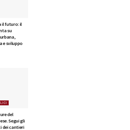
il futuro: il
nta su
 urbana,
a e sviluppo
LICI
ure del
se. Segui gli
 dei cantieri