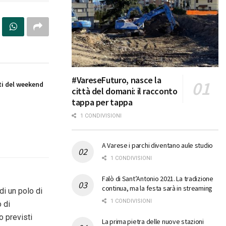
#VareseFuturo, nasce la
i del weekend
città del domani: il racconto
tappa per tappa
1 CONDIVISIONI
A Varese i parchi diventano aule studio
1 CONDIVISIONI
Falò di Sant’Antonio 2021. La tradizione
continua, ma la festa sarà in streaming
di un polo di
1 CONDIVISIONI
o di
o previsti
La prima pietra delle nuove stazioni