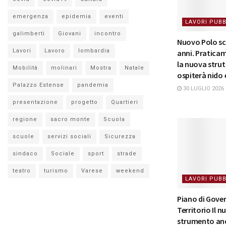
emergenza
epidemia
eventi
LAVORI PUBB
galimberti
Giovani
incontro
Nuovo Polo sco
Lavori
Lavoro
lombardia
anni. Pratica
la nuova strut
Mobilità
molinari
Mostra
Natale
ospiterà nido
Palazzo Estense
pandemia
30 LUGLIO 2026
presentazione
progetto
Quartieri
regione
sacro monte
Scuola
scuole
servizi sociali
Sicurezza
sindaco
Sociale
sport
strade
teatro
turismo
Varese
weekend
LAVORI PUBB
Piano di Gove
Territorio Il 
strumento and