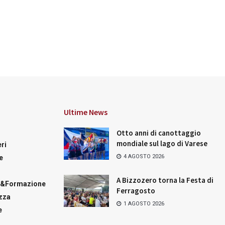
Ultime News
Otto anni di canottaggio
mondiale sul lago di Varese
ri
4 AGOSTO 2026
e
A Bizzozero torna la Festa di
a&Formazione
Ferragosto
zza
1 AGOSTO 2026
e