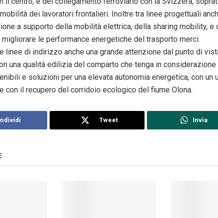
il centro, e del collegamento ferroviario con la Svizzera, sopratt
 mobilità dei lavoratori frontalieri. Inoltre tra linee progettuali an
zione a supporto della mobilità elettrica, della sharing mobility, e
r migliorare le performance energetiche del trasporto merci.
le linee di indirizzo anche una grande attenzione dal punto di vis
 una qualità edilizia del comparto che tenga in considerazione l
enibili e soluzioni per una elevata autonomia energetica, con un 
 e con il recupero del corridoio ecologico del fiume Olona.
ndividi
Tweet
Invia
E