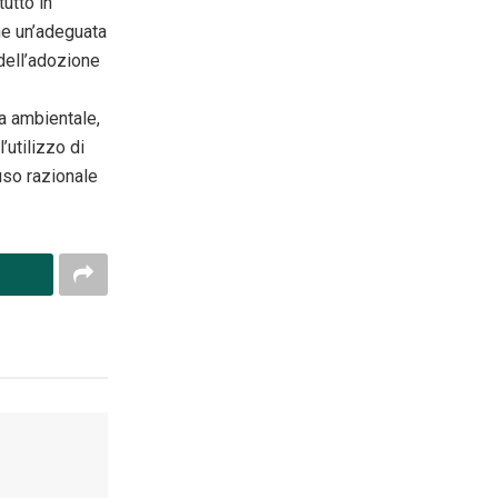
utto in
che un’adeguata
 dell’adozione
ta ambientale,
’utilizzo di
uso razionale