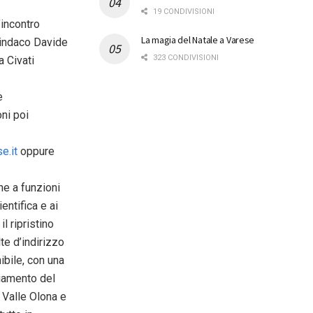
19 CONDIVISIONI
’incontro
La magia del Natale a Varese
 sindaco Davide
323 CONDIVISIONI
a Civati
e
oni poi
e.it
oppure
one a funzioni
entifica e ai
l ripristino
te d’indirizzo
ibile, con una
ziamento del
 Valle Olona e