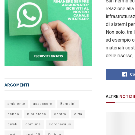
San Fermo con 
relazione alla
infrastruttura
di sistemi pe
Non solo, tra 
ad esempio con
materiali sost
delle risorse,
Co
ARGOMENTI
ALTRE
NOTIZI
ambiente
assessore
Bambini
bando
biblioteca
centro
città
civati
comune
coronavirus
covid
covid19
Cultura