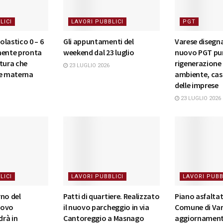
LICI
LAVORI PUBBLICI
PGT
lastico 0 – 6
Gli appuntamenti del
Varese disegna 
mente pronta
weekend dal 23 luglio
nuovo PGT pu
tura che
rigenerazione
23 LUGLIO 2026
 e materna
ambiente, cas
delle imprese
23 LUGLIO 2026
LICI
LAVORI PUBBLICI
LAVORI PUBB
rno del
Patti di quartiere. Realizzato
Piano asfaltat
nuovo
il nuovo parcheggio in via
Comune di Vare
rà in
Cantoreggio a Masnago
aggiornamenti