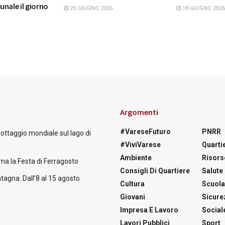
nale il giorno
25 GIUGNO 2026
18 GIUGNO 2026
Argomenti
#VareseFuturo
PNRR
nottaggio mondiale sul lago di
#ViviVarese
Quartie
Ambiente
Risors
na la Festa di Ferragosto
Consigli Di Quartiere
Salute
tagna. Dall’8 al 15 agosto
Cultura
Scuol
Giovani
Sicure
Impresa E Lavoro
Social
Lavori Pubblici
Sport