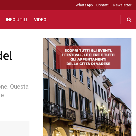
WhatsApp
Contatti
Newsletter
INFO UTILI
VIDEO
del
one. Questa
re