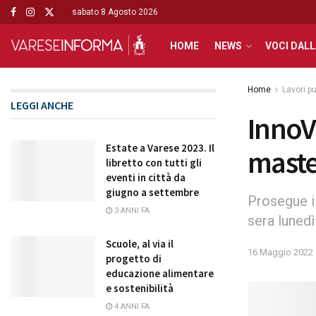
sabato 8 Agosto 2026
HOME
NEWS
VOCI DALL
Home
Lavori pu
LEGGI ANCHE
InnoVa
Estate a Varese 2023. Il
maste
libretto con tutti gli
eventi in città da
giugno a settembre
Prosegue il
3 ANNI FA
sera lunedì
Scuole, al via il
16 Maggio 2022
progetto di
educazione alimentare
e sostenibilità
4 ANNI FA