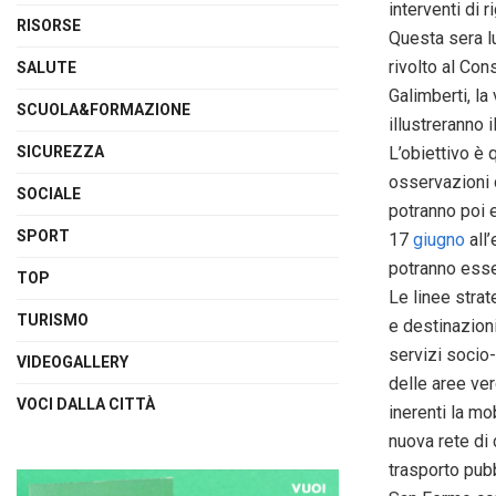
interventi di 
RISORSE
Questa sera 
rivolto al Con
SALUTE
Galimberti, la
SCUOLA&FORMAZIONE
illustreranno i
SICUREZZA
L’obiettivo è 
osservazioni d
SOCIALE
potranno poi e
SPORT
17
giugno
all
potranno esse
TOP
Le linee strat
TURISMO
e destinazioni
servizi socio-
VIDEOGALLERY
delle aree ver
VOCI DALLA CITTÀ
inerenti la mo
nuova rete di 
trasporto pubb