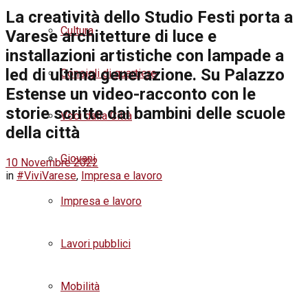
La creatività dello Studio Festi porta a
Cultura
Varese architetture di luce e
installazioni artistiche con lampade a
led di ultima generazione. Su Palazzo
Consigli di quartiere
Estense un video-racconto con le
storie scritte dai bambini delle scuole
Voci dalla Città
della città
Giovani
10 Novembre 2022
in
#ViviVarese
,
Impresa e lavoro
Impresa e lavoro
Lavori pubblici
Mobilità