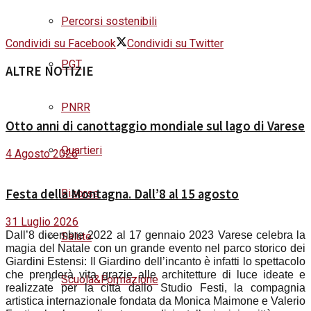
Percorsi sostenibili
Condividi su Facebook
Condividi su Twitter
PGT
ALTRE NOTIZIE
PNRR
Otto anni di canottaggio mondiale sul lago di Varese
Quartieri
4 Agosto 2026
Festa della Montagna. Dall’8 al 15 agosto
Risorse
31 Luglio 2026
Dall’8 dicembre 2022 al 17 gennaio 2023 Varese celebra la
Salute
magia del Natale con un grande evento nel parco storico dei
Giardini Estensi: Il Giardino dell’incanto è infatti lo spettacolo
che prenderà vita grazie alle architetture di luce ideate e
Scuola&Formazione
realizzate per la città dallo Studio Festi, la compagnia
artistica internazionale fondata da Monica Maimone e Valerio