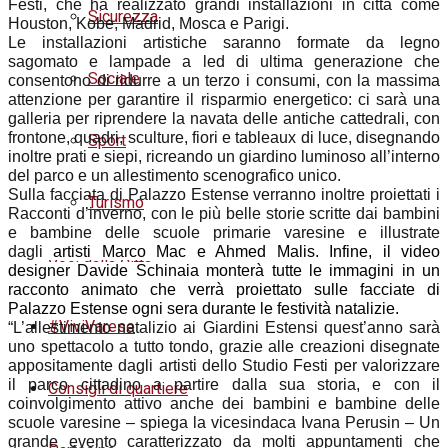
Festi, che ha realizzato grandi installazioni in città come
Sicurezza
Houston, Kobe, Madrid, Mosca e Parigi.
Le installazioni artistiche saranno formate da legno
sagomato e lampade a led di ultima generazione che
Sociale
consentono di ridurre a un terzo i consumi, con la massima
attenzione per garantire il risparmio energetico: ci sarà una
galleria per riprendere la navata delle antiche cattedrali, con
frontone, quadri, sculture, fiori e tableaux di luce, disegnando
Sport
inoltre prati e siepi, ricreando un giardino luminoso all’interno
del parco e un allestimento scenografico unico.
Sulla facciata di Palazzo Estense verranno inoltre proiettati i
Turismo
Racconti d’inverno, con le più belle storie scritte dai bambini
e bambine delle scuole primarie varesine e illustrate
dagli
artisti
Marco Mac e Ahmed Malis
. Infine, il video
Voci dalla Città
designer
Davide Schinaia
monterà tutte le immagini in un
racconto animato che verrà proiettato sulle facciate di
Palazzo Estense ogni sera durante le festività natalizie.
#ViviVarese
“L’allestimento natalizio ai Giardini Estensi quest’anno sarà
uno spettacolo a tutto tondo, grazie alle creazioni disegnate
appositamente dagli artisti dello Studio Festi per valorizzare
il parco cittadino a partire dalla sua storia, e con il
Consigli di quartiere
coinvolgimento attivo anche dei bambini e bambine delle
scuole varesine – spiega la vicesindaca Ivana Perusin – Un
grande evento caratterizzato da molti appuntamenti che