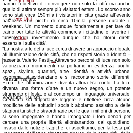
Partecipa
hanno l’obiettivo di coinvolgere non solo la città ma anche
quello di attirare sempre più visitatori esterni. Lo scorso anno
sono stati circa 150mila i visitatori in città grazie all’evento
Info Utili
natalizio, con picchi di circa 10mila persone durante il
weekend. Un momento dunque fondamentale per fare da
traino per tutte le attività commerciali cittadine e favorire il
Video
turismo: un investimento dunque che ha ritorni diretti
essenziali sulla città”.
“La nostra arte della luce cerca di avere un approccio globale
all’illuminazione delle città, che ne rispetti storia e identità –
racconta Valerio Festi – Attraverso percorsi di luce non solo
valorizziamo monumenti ma portiamo in evidenza luoghi,
spazi, skyline, quartieri, altre identità e attività urbane.
Insomma, si evidenziano e si raccontano storie differenti.
Nessun risultato
Ecco che l’illuminazione diventa allora Racconto. La luce
diventa una forma d’arte e un nuovo segno, un potente
strumento di festa, e al contempo un linguaggio universale.
Vedi tutti i risultati
Crediamo sia importante leggere e riflettere circa alcune
modifiche delle abitudini sociali: abbiamo assistito a delle
stagioni turistiche straordinarie per le quali milioni di persone
si sono impegnate e hanno impegnato i loro denari per
cercare una propria libertà allontanandosi dal quotidiano,
invaso dalle notizie tragiche; ci aspettiamo, per la festa più