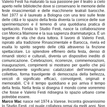
Valerio Festi ha maturato la sua passione per il teatro a cielo
aperto nelle biblioteche dove si conservano le memorie delle
feste rinascimentali e delle macchinerie teatrali barocche.
Nel 1977 si è laureato a Bologna con una tesi sulle feste
delle città e lo spazio della festa diventa la cornice delle sue
sperimentazioni e il terreno di una quotidiana pratica di
spettacolo. Fonda lo Studio Festi, nasce la collaborazione
con Monica Maimone e la sua sapienza drammaturgica. È un
legame di vita che dura tuttora. Il lavoro di Valerio Festi,
ispirato alla tradizione Rinascimentale e Barocca, rivela ed
esalta lo spirito segreto delle città attraverso la finzione
spettacolare. Lo splendore effimero della festa, denso di
rimandi storici e culturali, diventa un dispositivo inedito di
comunicazione. Celebrazioni, ricorrenze, commemorazioni,
inaugurazioni, compimenti si mostrano per quello che più
profondamente significano: catalizzatori dell’immaginario
collettivo, forma travolgente di democrazia della bellezza,
veicoli di significato efficaci, coinvolgenti, originali e
memorabili. C’è il tempo quotidiano e poi arriva il tempo
della festa. Nella festa si disegna il mondo come vorremmo
che fosse e Valerio Festi ridisegna lo spazio urbano come
potrebbe essere.
Marco Mac
nasce nel 1974 a Varese. Incontra giovanissimo
lo Studio Festi, col quale collabora ormai da molti anni. Non