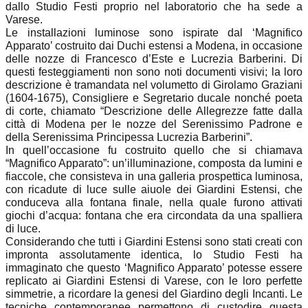
dallo Studio Festi proprio nel laboratorio che ha sede a
Varese.
Le installazioni luminose sono ispirate dal ‘Magnifico
Apparato’ costruito dai Duchi estensi a Modena, in occasione
delle nozze di Francesco d’Este e Lucrezia Barberini. Di
questi festeggiamenti non sono noti documenti visivi; la loro
descrizione è tramandata nel volumetto di Girolamo Graziani
(1604-1675), Consigliere e Segretario ducale nonché poeta
di corte, chiamato “Descrizione delle Allegrezze fatte dalla
città di Modena per le nozze del Serenissimo Padrone e
della Serenissima Principessa Lucrezia Barberini”.
In quell’occasione fu costruito quello che si chiamava
“Magnifico Apparato”: un’illuminazione, composta da lumini e
fiaccole, che consisteva in una galleria prospettica luminosa,
con ricadute di luce sulle aiuole dei Giardini Estensi, che
conduceva alla fontana finale, nella quale furono attivati
giochi d’acqua: fontana che era circondata da una spalliera
di luce.
Considerando che tutti i Giardini Estensi sono stati creati con
impronta assolutamente identica, lo Studio Festi ha
immaginato che questo ‘Magnifico Apparato’ potesse essere
replicato ai Giardini Estensi di Varese, con le loro perfette
simmetrie, a ricordare la genesi del Giardino degli Incanti. Le
tecniche contemporanee permettono di custodire questa