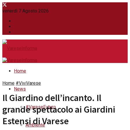
venerdì 7 Agosto 2026
WhatsApp
Contatti
Newsletter
Home
Home
#ViviVarese
News
Il Giardino dell’incanto. Il
grande spettacolo ai Giardini
#VareseFuturo
Estensi di Varese
Ambiente