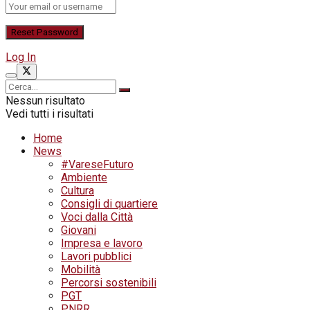
Log In
Nessun risultato
Vedi tutti i risultati
Home
News
#VareseFuturo
Ambiente
Cultura
Consigli di quartiere
Voci dalla Città
Giovani
Impresa e lavoro
Lavori pubblici
Mobilità
Percorsi sostenibili
PGT
PNRR