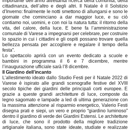
importante dell’anno altrettanta ricerca della comunità, della
cittadinanza, dell’altro e degli altri. Il Natale è il Solstizio
d’Inverno: finalmente le notti smettono di allungarsi e sono le
giornate che cominciano a dar maggior luce, e su ciò
contiamo noi, uomini, e con noi la natura tutta: il ritorno della
vita, del calore, della luce. E bene fa l’amministrazione
comunale di Varese a impegnarsi per celebrare, per costruire
lo spazio in cui i cittadini e gli ospiti possano trovare quella
bellezza pensata per accogliere e regalare il tempo della
festa”.
Lo spettacolo aprirà con un evento dedicato a scuole e
bambini in programma il 6 e 7 dicembre, mentre
l’inaugurazione ufficiale sarà l’8 dicembre.
Il Giardino dell’incanto
L’allestimento ideato dallo Studio Festi per il Natale 2022 di
Varese è ispirato alle grandi scenografie festive del XVIII
secolo tipiche dei giardini delle principali corti europee. E
grazie a queste grandi architetture di luce, composte da
legno sagomato e lampade a led di ultima generazione con
la massima attenzione al risparmio energetico, Valerio Festi
disegna prati e siepi, un vero e proprio “giardino luminoso”
dentro il giardino di verde dei Giardini Estensi. Le architetture
di luce, che sono il prodotto della migliore tradizione
artigianale italiana, sono state ideate, studiate e realizzate