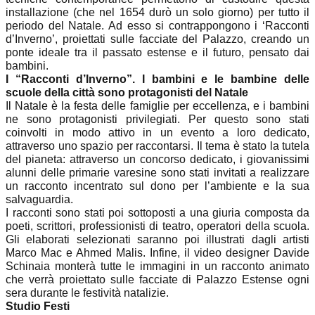
installazione (che nel 1654 durò un solo giorno) per tutto il
periodo del Natale. Ad esso si contrappongono i ‘Racconti
d’Inverno’, proiettati sulle facciate del Palazzo, creando un
ponte ideale tra il passato estense e il futuro, pensato dai
bambini.
I “Racconti d’Inverno”.
I bambini e le bambine delle
scuole della città sono protagonisti del Natale
Il Natale è la festa delle famiglie per eccellenza, e i bambini
ne sono protagonisti privilegiati. Per questo sono stati
coinvolti in modo attivo in un evento a loro dedicato,
attraverso uno spazio per raccontarsi. Il tema è stato la tutela
del pianeta: attraverso un concorso dedicato, i giovanissimi
alunni delle primarie varesine sono stati invitati a realizzare
un racconto incentrato sul dono per l’ambiente e la sua
salvaguardia.
I racconti sono stati poi sottoposti a una giuria composta da
poeti, scrittori, professionisti di teatro, operatori della scuola.
Gli elaborati selezionati saranno poi illustrati dagli artisti
Marco Mac e Ahmed Malis. Infine, il video designer Davide
Schinaia monterà tutte le immagini in un racconto animato
che verrà proiettato sulle facciate di Palazzo Estense ogni
sera durante le festività natalizie.
Studio Festi