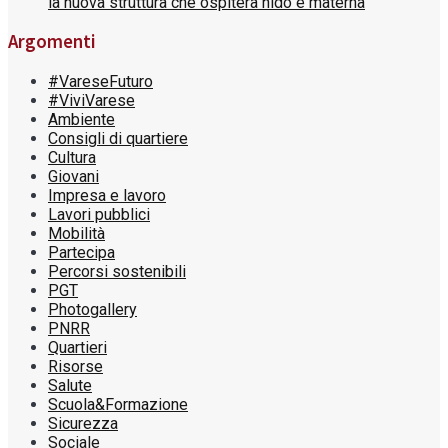
la nuova struttura che ospiterà nido e materna
Argomenti
#VareseFuturo
#ViviVarese
Ambiente
Consigli di quartiere
Cultura
Giovani
Impresa e lavoro
Lavori pubblici
Mobilità
Partecipa
Percorsi sostenibili
PGT
Photogallery
PNRR
Quartieri
Risorse
Salute
Scuola&Formazione
Sicurezza
Sociale