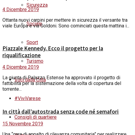
Sicurezza
4 Dicembre 2019
Ottanta nuovi carpini per mettere in sicurezza il versante tra
Sociale
viale Europa e via Goldoni. Sono cominciati questa mattina i...
Sport
Piazzale Kennedy. Ecco il progetto per la
riqualificazione
Turismo
4 Dicembre 2019
La giunta di Palazzo Estense ha approvato il progetto di
Voci dalla Città
fattibilità per la sistemazione della volta di copertura del
torrente...
#ViviVarese
In città dall’autostrada senza code né semafori
Consigli di quartiere
15 Novembre 2019
Una “gara di appalto di rilevanza comunitaria” per realizzare