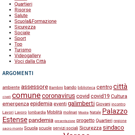
Quartieri
Risorse
Salute
Scuola&Formazione
Sicurezza
Sociale
Sport
Top
Turismo
Videogallery
Voci dalla Città
ARGOMENTI
città
assessore
centro
bando
ambiente
Bambini
biblioteca
comune
coronavirus
covid
covid19
Cultura
civati
galimberti
epidemia
emergenza
eventi
Giovani
incontro
Palazzo
Lavori
Mobilità
molinari
Lavoro
lombardia
Natale
Mostra
Estense
pandemia
progetto
Quartieri
regione
presentazione
sindaco
Sicurezza
Scuola
scuole
servizi sociali
sacro monte