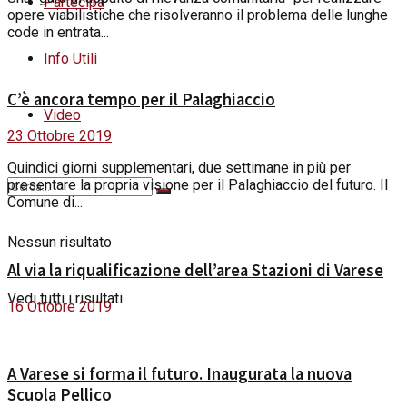
Partecipa
opere viabilistiche che risolveranno il problema delle lunghe
code in entrata...
Info Utili
C’è ancora tempo per il Palaghiaccio
Video
23 Ottobre 2019
Quindici giorni supplementari, due settimane in più per
presentare la propria visione per il Palaghiaccio del futuro. Il
Comune di...
Nessun risultato
Al via la riqualificazione dell’area Stazioni di Varese
Vedi tutti i risultati
16 Ottobre 2019
A Varese si forma il futuro. Inaugurata la nuova
Scuola Pellico