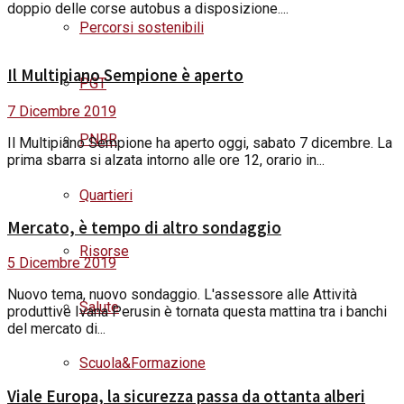
doppio delle corse autobus a disposizione....
Percorsi sostenibili
Il Multipiano Sempione è aperto
PGT
7 Dicembre 2019
PNRR
Il Multipiano Sempione ha aperto oggi, sabato 7 dicembre. La
prima sbarra si alzata intorno alle ore 12, orario in...
Quartieri
Mercato, è tempo di altro sondaggio
Risorse
5 Dicembre 2019
Nuovo tema, nuovo sondaggio. L'assessore alle Attività
Salute
produttive Ivana Perusin è tornata questa mattina tra i banchi
del mercato di...
Scuola&Formazione
Viale Europa, la sicurezza passa da ottanta alberi