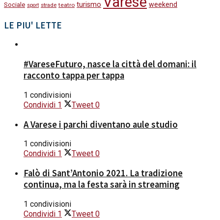
Varese
turismo
weekend
Sociale
strade
teatro
sport
LE PIU' LETTE
#VareseFuturo, nasce la città del domani: il
racconto tappa per tappa
1 condivisioni
Condividi
1
Tweet
0
A Varese i parchi diventano aule studio
1 condivisioni
Condividi
1
Tweet
0
Falò di Sant’Antonio 2021. La tradizione
continua, ma la festa sarà in streaming
1 condivisioni
Condividi
1
Tweet
0