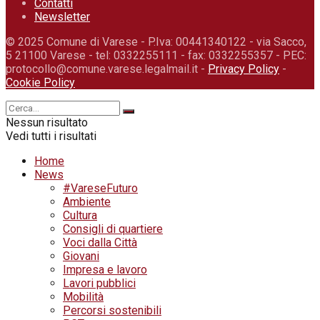
Contatti
Newsletter
© 2025 Comune di Varese - P.Iva: 00441340122 - via Sacco,
5 21100 Varese - tel: 0332255111 - fax: 0332255357 - PEC:
protocollo@comune.varese.legalmail.it -
Privacy Policy
-
Cookie Policy
Nessun risultato
Vedi tutti i risultati
Home
News
#VareseFuturo
Ambiente
Cultura
Consigli di quartiere
Voci dalla Città
Giovani
Impresa e lavoro
Lavori pubblici
Mobilità
Percorsi sostenibili