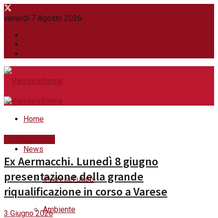
venerdì 7 Agosto 2026
WhatsApp
Contatti
Newsletter
Home
#VareseFuturo
News
Ex Aermacchi. Lunedì 8 giugno
presentazione della grande
#VareseFuturo
riqualificazione in corso a Varese
Ambiente
3 Giugno 2026