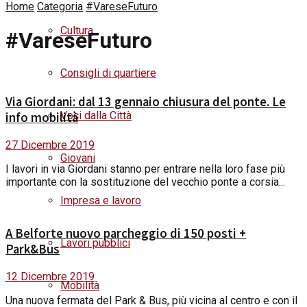
Home
Categoria
#VareseFuturo
Cultura
#VareseFuturo
Consigli di quartiere
Via Giordani: dal 13 gennaio chiusura del ponte. Le
Voci dalla Città
info mobilità
27 Dicembre 2019
Giovani
I lavori in via Giordani stanno per entrare nella loro fase più
importante con la sostituzione del vecchio ponte a corsia...
Impresa e lavoro
A Belforte nuovo parcheggio di 150 posti +
Lavori pubblici
Park&Bus
12 Dicembre 2019
Mobilità
Una nuova fermata del Park & Bus, più vicina al centro e con il