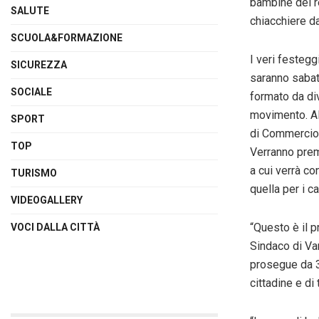
bambine del r
SALUTE
chiacchiere da
SCUOLA&FORMAZIONE
I veri festeggi
SICUREZZA
saranno
saba
SOCIALE
formato da div
movimento. All
SPORT
di Commercio,
TOP
Verranno premi
a cui verrà co
TURISMO
quella per i car
VIDEOGALLERY
“Questo è il 
VOCI DALLA CITTÀ
Sindaco di Va
prosegue da 3
cittadine e di t