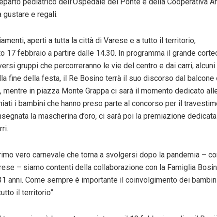
eparto pediatrico dell’Ospedale del Ponte e della Cooperativa A
 gustare e regali.
amenti, aperti a tutta la città di Varese e a tutto il territorio,
to
17
febbraio
a partire dalle 14.30. In programma il grande corte
ersi gruppi che percorreranno le vie del centro e dai carri, alcuni f
a fine della festa, il Re Bosino terrà il suo discorso dal balcon
 mentre in piazza Monte Grappa ci sarà il momento dedicato alle
ati i bambini che hanno preso parte al concorso per il travestime
nsegnata la mascherina d’oro, ci sarà poi la premiazione dedicata
ri.
primo vero carnevale che torna a svolgersi dopo la pandemia – c
rese – siamo contenti della collaborazione con la Famiglia Bosin
1 anni. Come sempre è importante il coinvolgimento dei bambini
utto il territorio”.