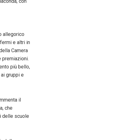
naconda, con
o allegorico
ermi e altri in
e della Camera
 premiazioni.
nto più bello,
 ai gruppi e
ommenta il
a, che
 delle scuole