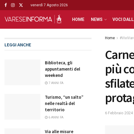
venerdì 7 Agosto 2026
HOME
NEWS
VOCI DALL
Home
#ViviVa
LEGGI ANCHE
Carne
Biblioteca, gli
più co
appuntamenti del
weekend
sfila
7 ANNI FA
prota
Turismo, “un salto”
nelle realtà del
territorio
6 Febbraio 2024
6 ANNI FA
Via alle misure