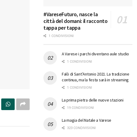
#VareseFuturo, nasce la
città del domani: il racconto
tappa per tappa
1 CONDIVISIONI
A Varese i parchi diventano aule studio
1 CONDIVISIONI
Falò di Sant’Antonio 2021. La tradizione
continua, ma la festa sarà in streaming
1 CONDIVISIONI
La prima pietra delle nuove stazioni
19 CONDIVISIONI
La magia del Natale a Varese
323 CONDIVISIONI