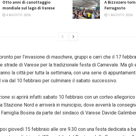
Otto anni di canottaggio
A Bizzozero torn
mondiale sul lago di Varese
Ferragosto
4 AGOSTO 2026
1 AGOSTO 2026
 pronto per l’invasione di maschere, gruppi e carri che il 17
febbr
le strade di Varese per la tradizionale festa di Carnevale. Ma gli 
anno la città per tutta la settimana, con una serie di appuntament
l via dal 10
febbraio
per culminare il
sabato
successivo.
one si aprirà infatti
sabato
10
febbraio
con un corteo allegorico 
la Stazione Nord e arriverà in municipio, dove avverrà la consegna
la Famiglia Bosina da parte del sindaco di Varese Davide Galimber
 poi giovedì 15
febbraio
alle ore 9.30 con una festa dedicata a b