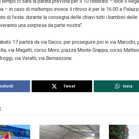
l tempo ci sarà la parata prevista per il 10 febbraio – dice il Regi
na – in caso di maltempo invece il ritrovo è per le 16.00 a Palaz
 di festa: durante la consegna delle chiavi tutti i bambini delle
overanno una sorpresa da parte nostra”.
abato
17 partirà da via Sacco, per proseguire poi in via Marcobi,
olta, via Magatti, corso Moro, piazza Monte Grappa, corso Matteot
Broggi, via Veratti, via Bernascone.
ndividi
Tweet
Invia
E