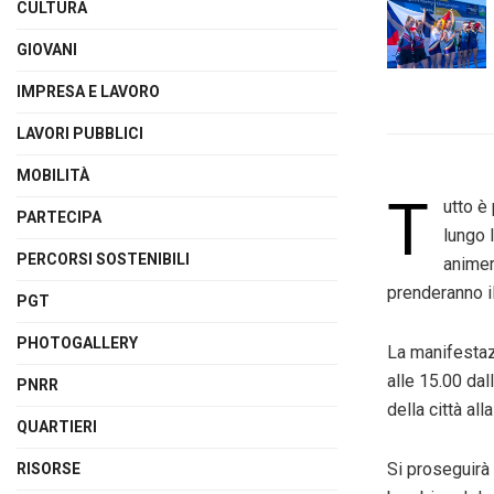
CULTURA
GIOVANI
IMPRESA E LAVORO
LAVORI PUBBLICI
MOBILITÀ
T
utto è
PARTECIPA
lungo 
PERCORSI SOSTENIBILI
animer
prenderanno i
PGT
PHOTOGALLERY
La manifestazi
alle 15.00 dal
PNRR
della città al
QUARTIERI
Si proseguirà
RISORSE