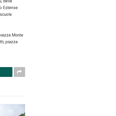
ù, della
zo Estense
 scuole
 piazza Monte
ti, piazza