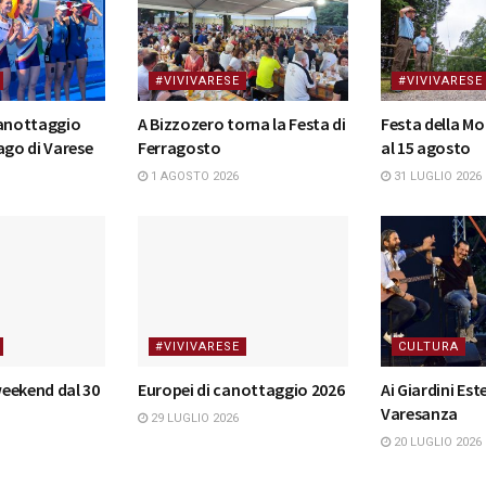
#VIVIVARESE
#VIVIVARESE
canottaggio
A Bizzozero torna la Festa di
Festa della Mo
ago di Varese
Ferragosto
al 15 agosto
1 AGOSTO 2026
31 LUGLIO 2026
#VIVIVARESE
CULTURA
 weekend dal 30
Europei di canottaggio 2026
Ai Giardini Este
Varesanza
29 LUGLIO 2026
20 LUGLIO 2026