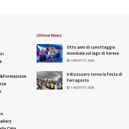
Ultime News
Otto anni di canottaggio
mondiale sul lago di Varese
ri
4 AGOSTO 2026
e
A Bizzozero torna la Festa di
a&Formazione
Ferragosto
zza
1 AGOSTO 2026
e
mo
allery
lla Città