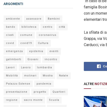
“In caso di be
ARGOMENTI
famiglia Bosi
con un momento
ambiente
assessore
Bambini
elementari tr
bando
biblioteca
centro
città
La sfilata di
s
civati
comune
coronavirus
Grappa, via V
covid
covid19
Cultura
Carducci, via 
emergenza
epidemia
eventi
galimberti
Giovani
incontro
Co
Lavori
Lavoro
lombardia
Mobilità
molinari
Mostra
Natale
ALTRE
NOTIZI
Palazzo Estense
pandemia
presentazione
progetto
Quartieri
regione
sacro monte
Scuola