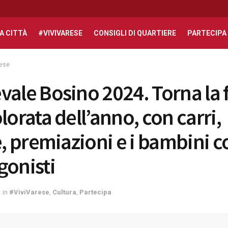
A CITTÀ
#VIVIVARESE
CONSIGLI DI QUARTIERE
PARTECIPA
rese
vale Bosino 2024. Torna la 
lorata dell’anno, con carri,
te, premiazioni e i bambini 
gonisti
in
#ViviVarese
,
Cultura
,
Partecipa