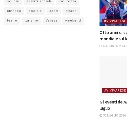
scuole
servizi sociali
Sicurezza
sindaco
Sociale
sport
strade
teatro
turismo
Varese
weekend
#VIVIVARESE
Otto anni di 
mondiale sul l
4 AGOSTO 2026
#VIVIVARESE
Gli eventi del
luglio
30 LUGLIO 2026