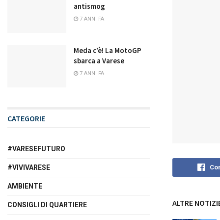
antismog
7 ANNI FA
Meda c’è! La MotoGP
sbarca a Varese
7 ANNI FA
CATEGORIE
#VARESEFUTURO
#VIVIVARESE
Con
AMBIENTE
ALTRE NOTIZI
CONSIGLI DI QUARTIERE