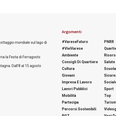
Argomenti
#VareseFuturo
PNRR
nottaggio mondiale sul lago di
#ViviVarese
Quartie
Ambiente
Risors
na la Festa di Ferragosto
Consigli Di Quartiere
Salute
tagna. Dall’8 al 15 agosto
Cultura
Scuol
Giovani
Sicure
Impresa E Lavoro
Social
Lavori Pubblici
Sport
Mobilità
Top
Partecipa
Turis
Percorsi Sostenibili
Videog
PGT
Voci Da