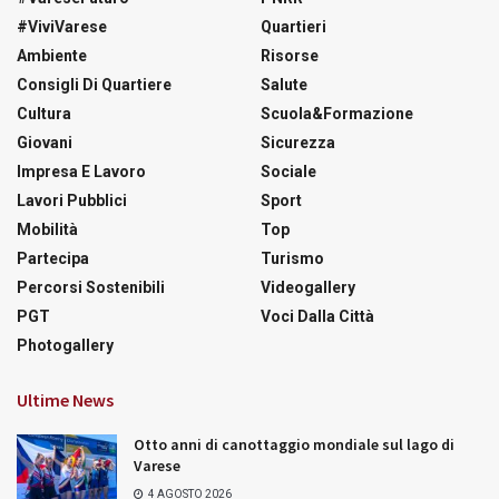
#ViviVarese
Quartieri
Ambiente
Risorse
Consigli Di Quartiere
Salute
Cultura
Scuola&Formazione
Giovani
Sicurezza
Impresa E Lavoro
Sociale
Lavori Pubblici
Sport
Mobilità
Top
Partecipa
Turismo
Percorsi Sostenibili
Videogallery
PGT
Voci Dalla Città
Photogallery
Ultime News
Otto anni di canottaggio mondiale sul lago di
Varese
4 AGOSTO 2026