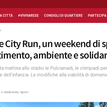
A CITTÀ
#VIVIVARESE
CONSIGLI DI QUARTIERE
PARTECIPA
e
e City Run, un weekend di s
timento, ambiente e solidar
ta mattina allo stadio le Pulcianiadi, le olimpiadi pe
e dell’infanzia. Le modifiche alla viabilità di domen
in
Ambiente
,
Sport