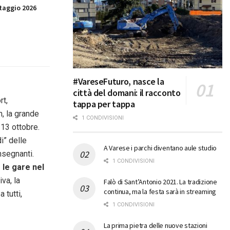
taggio 2026
#VareseFuturo, nasce la
città del domani: il racconto
rt,
tappa per tappa
n, la grande
1 CONDIVISIONI
 13 ottobre.
i” delle
A Varese i parchi diventano aule studio
nsegnanti.
1 CONDIVISIONI
 le gare nel
va, la
Falò di Sant’Antonio 2021. La tradizione
continua, ma la festa sarà in streaming
 tutti,
1 CONDIVISIONI
La prima pietra delle nuove stazioni