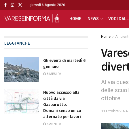
giovedì 6 Agosto 2026
HOME
NEWS
VOCI DALL
Home
Ambient
LEGGI ANCHE
Vares
Gli eventi di martedì 6
diver
gennaio
8 MESI FA
Al via ques
delle scuol
Nuovo accesso alla
ottobre
città da via
Gasparotto.
Domani senso unico
11 Ottobre 2024
alternato per lavori
5 ANNI FA