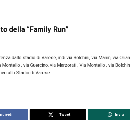
ato della “Family Run”
enza dallo stadio di Varese, indi via Bolchini, via Manin, via Oriani
a Montello , via Guercino, via Marzorati , Via Montello , via Bolchin
rivo allo Stadio di Varese.
ndividi
Tweet
Invia