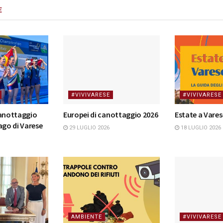
E
#VIVIVARESE
#VIVIVARESE
canottaggio
Europei di canottaggio 2026
Estate a Vares
ago di Varese
29 LUGLIO 2026
18 LUGLIO 2026
AMBIENTE
#VIVIVARESE