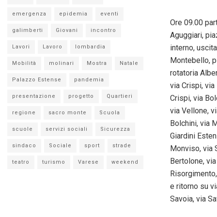
emergenza
epidemia
eventi
Ore 09.00 part
galimberti
Giovani
incontro
Aguggiari, pia
interno, uscit
Lavori
Lavoro
lombardia
Montebello, pi
Mobilità
molinari
Mostra
Natale
rotatoria Albe
Palazzo Estense
pandemia
via Crispi, vi
presentazione
progetto
Quartieri
Crispi, via Bol
via Vellone, vi
regione
sacro monte
Scuola
Bolchini, via 
scuole
servizi sociali
Sicurezza
Giardini Estens
sindaco
Sociale
sport
strade
Monviso, via S
Bertolone, via
teatro
turismo
Varese
weekend
Risorgimento, 
e ritorno su vi
Savoia, via Sa