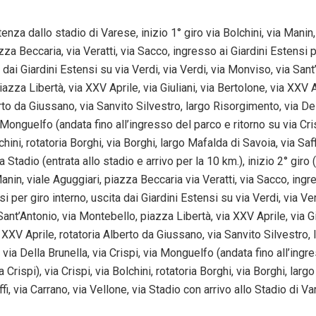
enza dallo stadio di Varese, inizio 1° giro via Bolchini, via Manin,
zza Beccaria, via Veratti, via Sacco, ingresso ai Giardini Estensi p
a dai Giardini Estensi su via Verdi, via Verdi, via Monviso, via Sant
azza Libertà, via XXV Aprile, via Giuliani, via Bertolone, via XXV A
rto da Giussano, via Sanvito Silvestro, largo Risorgimento, via Del
a Monguelfo (andata fino all’ingresso del parco e ritorno su via Cris
chini, rotatoria Borghi, via Borghi, largo Mafalda di Savoia, via Saff
a Stadio (entrata allo stadio e arrivo per la 10 km.), inizio 2° giro 
Manin, viale Aguggiari, piazza Beccaria via Veratti, via Sacco, ingr
i per giro interno, uscita dai Giardini Estensi su via Verdi, via Ver
ant’Antonio, via Montebello, piazza Libertà, via XXV Aprile, via Giu
 XXV Aprile, rotatoria Alberto da Giussano, via Sanvito Silvestro, 
via Della Brunella, via Crispi, via Monguelfo (andata fino all’ingr
a Crispi), via Crispi, via Bolchini, rotatoria Borghi, via Borghi, larg
ffi, via Carrano, via Vellone, via Stadio con arrivo allo Stadio di Va