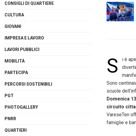
CONSIGLI DI QUARTIERE
CULTURA
GIOVANI
IMPRESA E LAVORO
LAVORI PUBBLICI
S
i è ap
MOBILITÀ
divert
PARTECIPA
manife
Sono centinaia
PERCORSI SOSTENIBILI
scuole dell’in
PGT
D
omenica
1
circuito citt
PHOTOGALLERY
VareseTen offi
PNRR
famiglie e ba
QUARTIERI