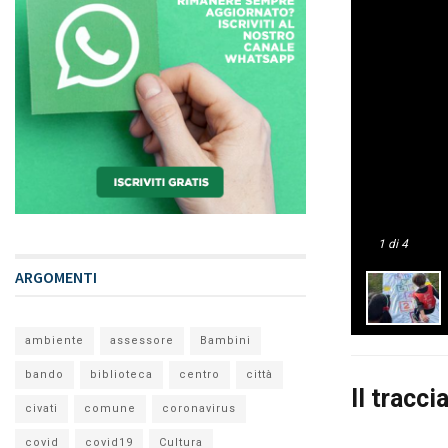
1
di 4
ARGOMENTI
ambiente
assessore
Bambini
bando
biblioteca
centro
città
Il tracc
civati
comune
coronavirus
covid
covid19
Cultura