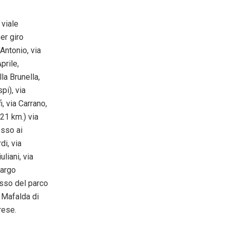
 viale
er giro
’Antonio, via
prile,
la Brunella,
pi), via
i, via Carrano,
(21 km.) via
esso ai
di, via
liani, via
largo
esso del parco
o Mafalda di
rese.