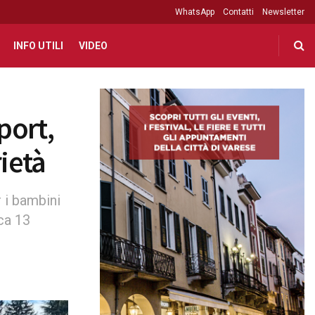
WhatsApp
Contatti
Newsletter
INFO UTILI
VIDEO
port,
ietà
r i bambini
ica 13