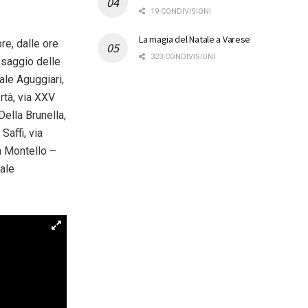
19 CONDIVISIONI
La magia del Natale a Varese
e, dalle ore
323 CONDIVISIONI
assaggio delle
ale Aguggiari,
ertà, via XXV
Della Brunella,
Saffi, via
ia Montello –
iale