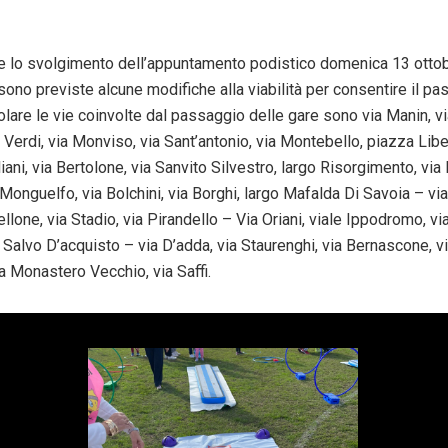
e lo svolgimento dell’appuntamento podistico domenica 13 ottobr
 sono previste alcune modifiche alla viabilità per consentire il p
colare le vie coinvolte dal passaggio delle gare sono via Manin, vi
ia Verdi, via Monviso, via Sant’antonio, via Montebello, piazza Lib
uliani, via Bertolone, via Sanvito Silvestro, largo Risorgimento, via 
a Monguelfo, via Bolchini, via Borghi, largo Mafalda Di Savoia – via 
ellone, via Stadio, via Pirandello – Via Oriani, viale Ippodromo, v
a Salvo D’acquisto – via D’adda, via Staurenghi, via Bernascone, v
a Monastero Vecchio, via Saffi.