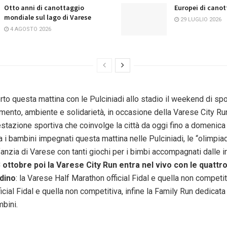
Otto anni di canottaggio
Europei di canot
mondiale sul lago di Varese
29 LUGLIO 2026
4 AGOSTO 2026
erto questa mattina con le Pulciniadi allo stadio il weekend di spo
imento, ambiente e solidarietà, in occasione della Varese City Ru
stazione sportiva che coinvolge la città da oggi fino a domenica
 i bambini impegnati questa mattina nelle Pulciniadi, le “olimpiad
fanzia di Varese con tanti giochi per i bimbi accompagnati dalle i
3
ottobre poi la Varese City Run entra nel vivo con le quattro
adino
: la Varese Half Marathon official Fidal e quella non competiti
cial Fidal e quella non competitiva, infine la Family Run dedicata a
mbini.