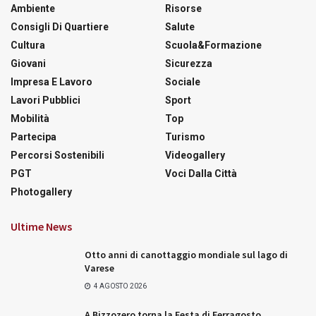
Ambiente
Risorse
Consigli Di Quartiere
Salute
Cultura
Scuola&Formazione
Giovani
Sicurezza
Impresa E Lavoro
Sociale
Lavori Pubblici
Sport
Mobilità
Top
Partecipa
Turismo
Percorsi Sostenibili
Videogallery
PGT
Voci Dalla Città
Photogallery
Ultime News
Otto anni di canottaggio mondiale sul lago di
Varese
4 AGOSTO 2026
A Bizzozero torna la Festa di Ferragosto