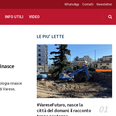
WhatsApp
Contatti
Newsletter
INFO UTILI
VIDEO
LE PIU' LETTE
rinasce
ologia rinasce.
di Varese,
#VareseFuturo, nasce la
città del domani: il racconto