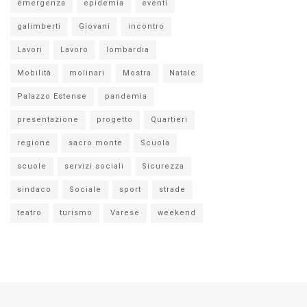
emergenza
epidemia
eventi
galimberti
Giovani
incontro
Lavori
Lavoro
lombardia
Mobilità
molinari
Mostra
Natale
Palazzo Estense
pandemia
presentazione
progetto
Quartieri
regione
sacro monte
Scuola
scuole
servizi sociali
Sicurezza
sindaco
Sociale
sport
strade
teatro
turismo
Varese
weekend