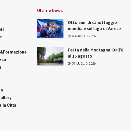
Ultime News
Otto anni di canottaggio
mondiale sul lago di Varese
ri
4 AGOSTO 2026
e
Festa della Montagna. Dall’8
a&Formazione
al 15 agosto
zza
31 LUGLIO 2026
e
mo
allery
lla Città