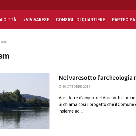
A CITTÀ
#VIVIVARESE
CONSIGLI DI QUARTIERE
PARTECIPA
rism
ism
Nel varesotto l’archeologia 
30 OTTOBRE 2019
Var - terre d’acqua: nel Varesotto l’arche
Si chiama così il progetto che il Comune 
insieme ad ...