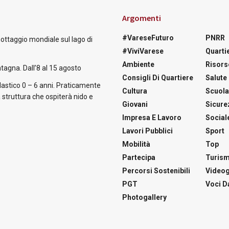
Argomenti
#VareseFuturo
PNRR
nottaggio mondiale sul lago di
#ViviVarese
Quartie
Ambiente
Risors
tagna. Dall’8 al 15 agosto
Consigli Di Quartiere
Salute
astico 0 – 6 anni. Praticamente
Cultura
Scuol
 struttura che ospiterà nido e
Giovani
Sicure
Impresa E Lavoro
Social
Lavori Pubblici
Sport
Mobilità
Top
Partecipa
Turis
Percorsi Sostenibili
Videog
PGT
Voci Da
Photogallery