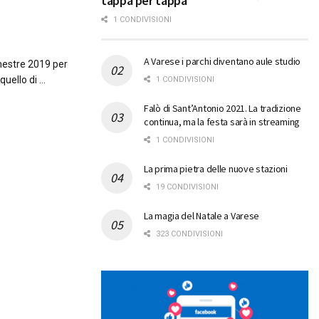
tappa per tappa
1 CONDIVISIONI
A Varese i parchi diventano aule studio
mestre 2019 per
ello di ...
1 CONDIVISIONI
Falò di Sant’Antonio 2021. La tradizione
continua, ma la festa sarà in streaming
1 CONDIVISIONI
La prima pietra delle nuove stazioni
19 CONDIVISIONI
La magia del Natale a Varese
323 CONDIVISIONI