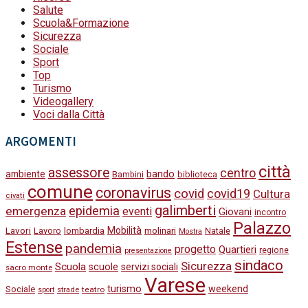
Salute
Scuola&Formazione
Sicurezza
Sociale
Sport
Top
Turismo
Videogallery
Voci dalla Città
ARGOMENTI
città
assessore
centro
bando
ambiente
Bambini
biblioteca
comune
coronavirus
covid
covid19
Cultura
civati
galimberti
epidemia
emergenza
eventi
Giovani
incontro
Palazzo
Lavori
Mobilità
molinari
Lavoro
lombardia
Natale
Mostra
Estense
pandemia
progetto
Quartieri
regione
presentazione
sindaco
Sicurezza
Scuola
scuole
servizi sociali
sacro monte
Varese
turismo
weekend
Sociale
strade
teatro
sport