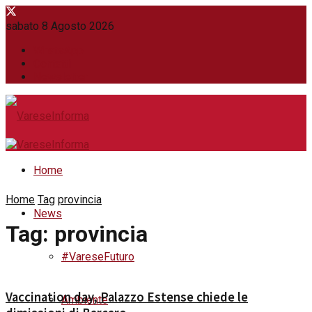
sabato 8 Agosto 2026
WhatsApp
Contatti
Newsletter
Home
Home
Tag
provincia
News
Tag:
provincia
#VareseFuturo
Vaccination day, Palazzo Estense chiede le
Ambiente