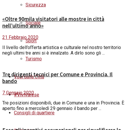
Sicurezza
«Oltre 90mila visitatori alle mostre in città
Sociale
nell’ultimo anno»
21 Febbraio 2020
Sport
Il livello dell’offerta artistica e culturale nel nostro territorio
negli ultimi tre anni si è innalzato. A dirlo sono gli ...
Turismo
Tre dirigenti tecnici per Comune e Provincia. Il
Voci dalla Città
bando
7 Gennaio 2020
#ViviVarese
Tre posizioni disponibili, due in Comune e una in Provincia. È
aperto fino a mercoledì 29 gennaio il bando per ...
Consigli di quartiere