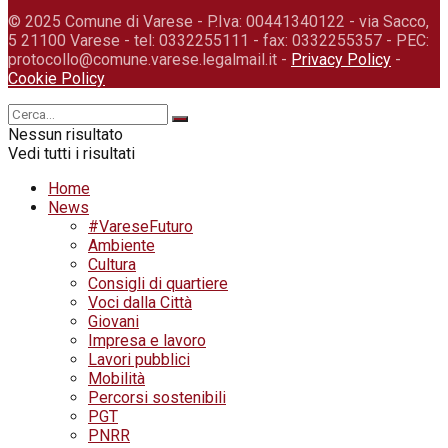
© 2025 Comune di Varese - P.Iva: 00441340122 - via Sacco,
5 21100 Varese - tel: 0332255111 - fax: 0332255357 - PEC:
protocollo@comune.varese.legalmail.it -
Privacy Policy
-
Cookie Policy
Nessun risultato
Vedi tutti i risultati
Home
News
#VareseFuturo
Ambiente
Cultura
Consigli di quartiere
Voci dalla Città
Giovani
Impresa e lavoro
Lavori pubblici
Mobilità
Percorsi sostenibili
PGT
PNRR