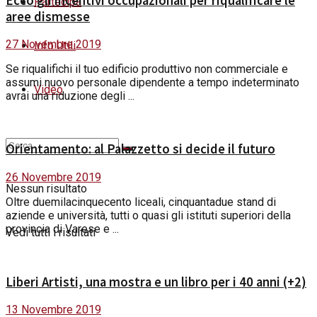
Ecco gli incentivi occupazionali per riqualificare le
Partecipa
aree dismesse
27 Novembre 2019
Info Utili
Se riqualifichi il tuo edificio produttivo non commerciale e
assumi nuovo personale dipendente a tempo indeterminato
Video
avrai una riduzione degli ...
Orientamento: al Palazzetto si decide il futuro
26 Novembre 2019
Nessun risultato
Oltre duemilacinquecento liceali, cinquantadue stand di
aziende e università, tutti o quasi gli istituti superiori della
provincia di Varese e ...
Vedi tutti i risultati
Liberi Artisti, una mostra e un libro per i 40 anni (+2)
13 Novembre 2019