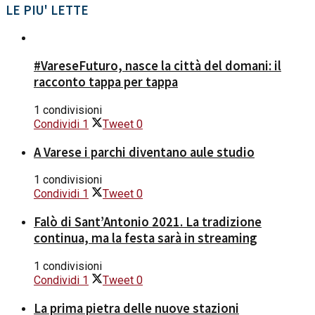
LE PIU' LETTE
#VareseFuturo, nasce la città del domani: il
racconto tappa per tappa
1 condivisioni
Condividi
1
Tweet
0
A Varese i parchi diventano aule studio
1 condivisioni
Condividi
1
Tweet
0
Falò di Sant’Antonio 2021. La tradizione
continua, ma la festa sarà in streaming
1 condivisioni
Condividi
1
Tweet
0
La prima pietra delle nuove stazioni