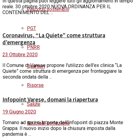
In questa pagina puoi leggere tutti gli aggiornamenti in tempo
reale. 30 ottobre 2020 NUOVA ORDINANZA PER IL
Percorsi sostenibili
CONTENIMENTO DEL ...
PGT
Coronavirus, “La Quiete” come struttura
d’emergenza
PNRR
23 Ottobre 2020
Il Comune di Varese propone l'utilizzo dell'ex clinica “La
Quartieri
Quiete” come struttura di emergenza per fronteggiare la
seconda ondata della ...
Risorse
Infopoint Varese, domani la riapertura
Salute
19 Giugno 2020
Tornano ad aprirsi le porte dell'Infopoint di piazza Monte
Scuola&Formazione
Grappa. Il nuovo inizio dopo la chiusura imposta dalla
pandemia è ...