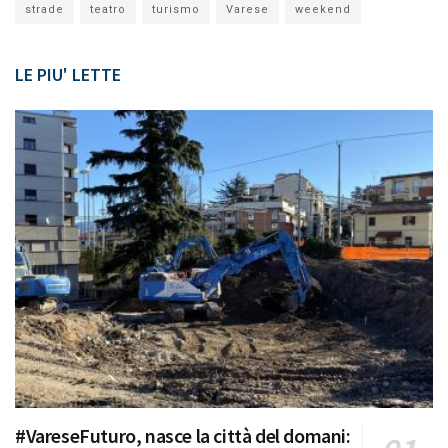
strade
teatro
turismo
Varese
weekend
LE PIU' LETTE
#VareseFuturo, nasce la città del domani: