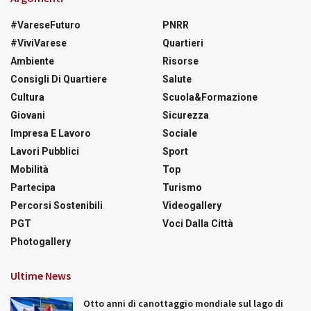
#VareseFuturo
PNRR
#ViviVarese
Quartieri
Ambiente
Risorse
Consigli Di Quartiere
Salute
Cultura
Scuola&Formazione
Giovani
Sicurezza
Impresa E Lavoro
Sociale
Lavori Pubblici
Sport
Mobilità
Top
Partecipa
Turismo
Percorsi Sostenibili
Videogallery
PGT
Voci Dalla Città
Photogallery
Ultime News
Otto anni di canottaggio mondiale sul lago di