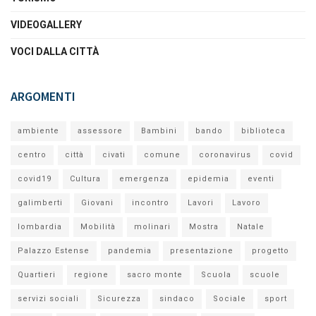
VIDEOGALLERY
VOCI DALLA CITTÀ
ARGOMENTI
ambiente
assessore
Bambini
bando
biblioteca
centro
città
civati
comune
coronavirus
covid
covid19
Cultura
emergenza
epidemia
eventi
galimberti
Giovani
incontro
Lavori
Lavoro
lombardia
Mobilità
molinari
Mostra
Natale
Palazzo Estense
pandemia
presentazione
progetto
Quartieri
regione
sacro monte
Scuola
scuole
servizi sociali
Sicurezza
sindaco
Sociale
sport