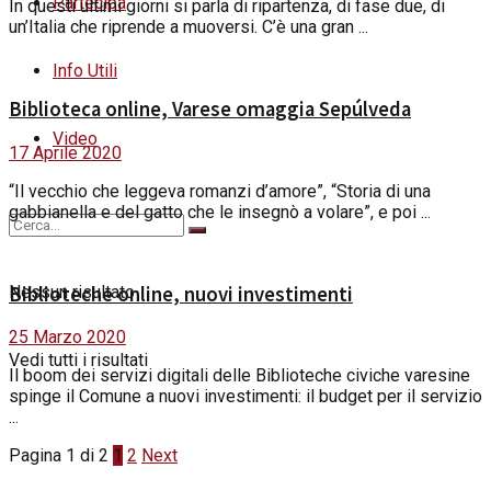
Partecipa
In questi ultimi giorni si parla di ripartenza, di fase due, di
un’Italia che riprende a muoversi. C’è una gran ...
Info Utili
Biblioteca online, Varese omaggia Sepúlveda
Video
17 Aprile 2020
“Il vecchio che leggeva romanzi d’amore”, “Storia di una
gabbianella e del gatto che le insegnò a volare”, e poi ...
Biblioteche online, nuovi investimenti
Nessun risultato
25 Marzo 2020
Vedi tutti i risultati
Il boom dei servizi digitali delle Biblioteche civiche varesine
spinge il Comune a nuovi investimenti: il budget per il servizio
...
Pagina 1 di 2
1
2
Next