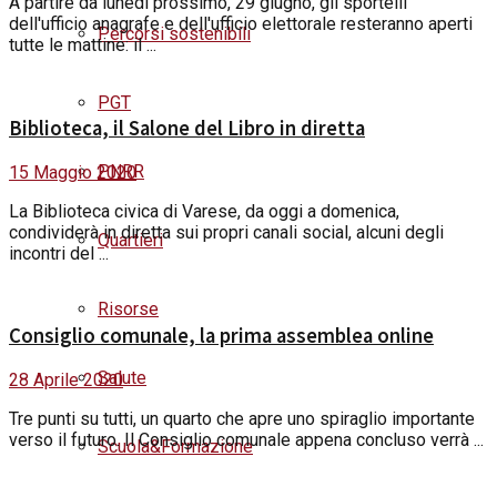
A partire da lunedì prossimo, 29 giugno, gli sportelli
dell'ufficio anagrafe e dell'ufficio elettorale resteranno aperti
Percorsi sostenibili
tutte le mattine: il ...
PGT
Biblioteca, il Salone del Libro in diretta
PNRR
15 Maggio 2020
La Biblioteca civica di Varese, da oggi a domenica,
condividerà in diretta sui propri canali social, alcuni degli
Quartieri
incontri del ...
Risorse
Consiglio comunale, la prima assemblea online
Salute
28 Aprile 2020
Tre punti su tutti, un quarto che apre uno spiraglio importante
verso il futuro. Il Consiglio comunale appena concluso verrà ...
Scuola&Formazione