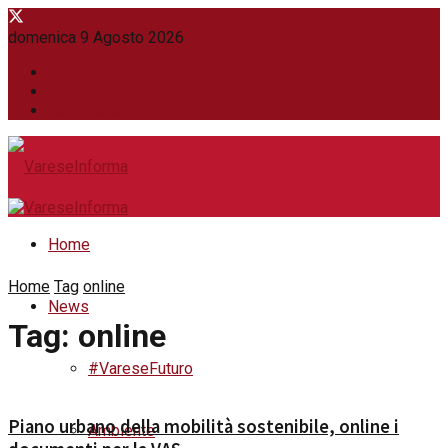
domenica 9 Agosto 2026
WhatsApp
Contatti
Newsletter
Home
Home
Tag
online
News
Tag:
online
#VareseFuturo
Piano urbano della mobilità sostenibile, online i
Ambiente