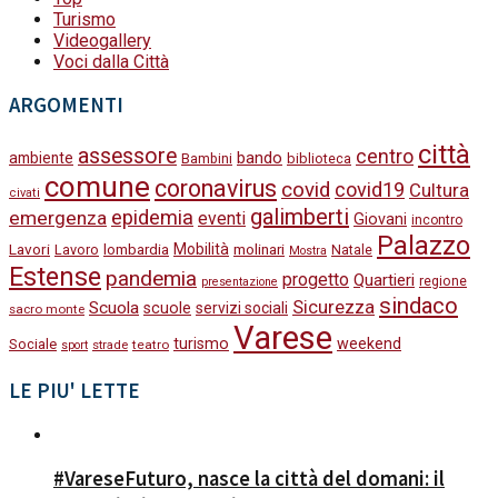
Turismo
Videogallery
Voci dalla Città
ARGOMENTI
città
assessore
centro
bando
ambiente
Bambini
biblioteca
comune
coronavirus
covid
covid19
Cultura
civati
galimberti
epidemia
emergenza
eventi
Giovani
incontro
Palazzo
Lavori
Mobilità
molinari
Lavoro
lombardia
Natale
Mostra
Estense
pandemia
progetto
Quartieri
regione
presentazione
sindaco
Sicurezza
Scuola
scuole
servizi sociali
sacro monte
Varese
turismo
weekend
Sociale
strade
teatro
sport
LE PIU' LETTE
#VareseFuturo, nasce la città del domani: il