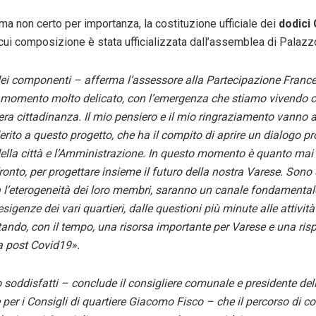
ma non certo per importanza, la costituzione ufficiale dei
dodici 
a cui composizione è stata ufficializzata dall’assemblea di Palaz
i componenti – afferma l’assessore alla Partecipazione France
 momento molto delicato, con l’emergenza che stiamo vivendo c
tera cittadinanza. Il mio pensiero e il mio ringraziamento vanno a
ito a questo progetto, che ha il compito di aprire un dialogo pr
della città e l’Amministrazione. In questo momento è quanto mai u
onto, per progettare insieme il futuro della nostra Varese. Sono 
ta l’eterogeneità dei loro membri, saranno un canale fondamental
esigenze dei vari quartieri, dalle questioni più minute alle attivit
ntando, con il tempo, una risorsa importante per Varese e una ris
za post Covid19».
soddisfatti – conclude il consigliere comunale e presidente del
er i Consigli di quartiere Giacomo Fisco – che il percorso di co