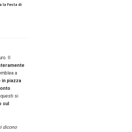
a la Festa di
ro. Il
interamente
semblea a
in piazza
conto
 questi si
o sul
i dicono