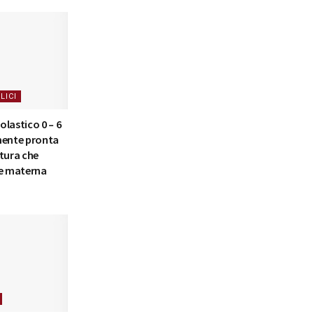
LICI
lastico 0 – 6
mente pronta
tura che
 e materna