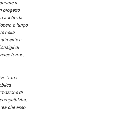
ortare il
n progetto
iso anche da
n’opera a lungo
re nella
tualmente a
onsigli di
iverse forme,
ive Ivana
bblica
ormazione di
ompetitività,
’area che esso