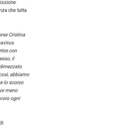
missione
nza che tutta
rse Cristina
avirus.
rtire con
sso, il
, dimezzato
 così, abbiamo
e lo scorso
ncor meno
avoro ogni
di