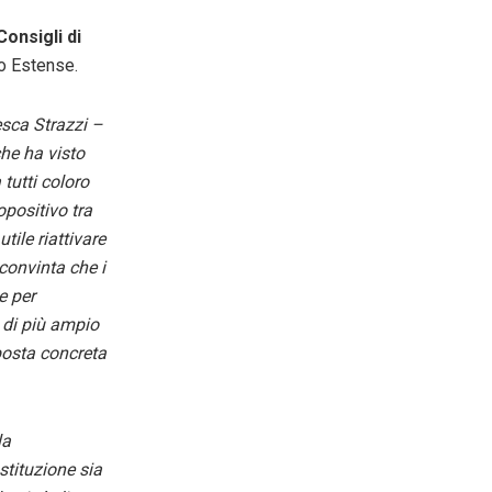
Consigli di
zo Estense.
sca Strazzi –
he ha visto
 tutti coloro
opositivo tra
tile riattivare
convinta che i
e per
à di più ampio
posta concreta
la
stituzione sia