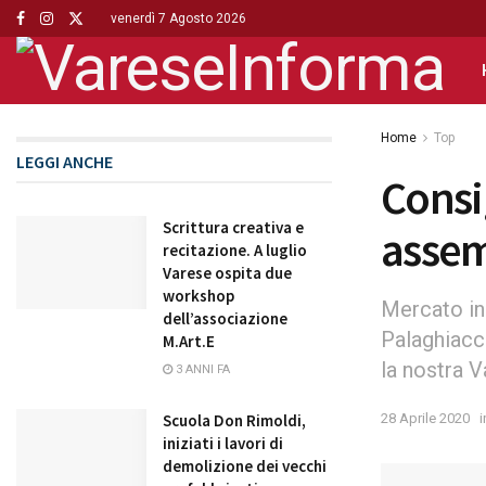
venerdì 7 Agosto 2026
Home
Top
LEGGI ANCHE
Consi
Scrittura creativa e
assem
recitazione. A luglio
Varese ospita due
workshop
Mercato in
dell’associazione
Palaghiacci
M.Art.E
la nostra 
3 ANNI FA
28 Aprile 2020
i
Scuola Don Rimoldi,
iniziati i lavori di
demolizione dei vecchi