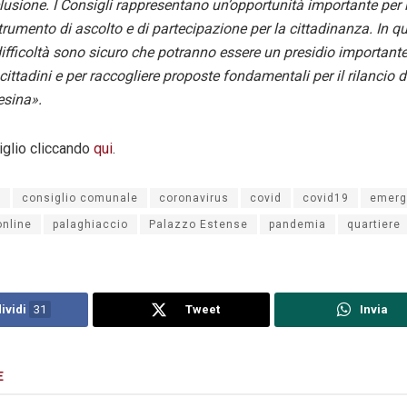
usione. I Consigli rappresentano un’opportunità importante per la
trumento di ascolto e di partecipazione per la cittadinanza. In q
fficoltà sono sicuro che potranno essere un presidio importante 
cittadini e per raccogliere proposte fondamentali per il rilancio de
esina».
iglio cliccando
qui
.
i
consiglio comunale
coronavirus
covid
covid19
emerg
online
palaghiaccio
Palazzo Estense
pandemia
quartiere
ividi
31
Tweet
Invia
E