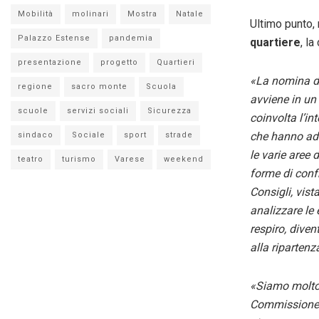
Mobilità
molinari
Mostra
Natale
Ultimo punto, 
Palazzo Estense
pandemia
quartiere
, l
presentazione
progetto
Quartieri
«La nomina de
regione
sacro monte
Scuola
avviene in un
scuole
servizi sociali
Sicurezza
coinvolta l’in
che hanno ader
sindaco
Sociale
sport
strade
le varie aree 
teatro
turismo
Varese
weekend
forme di confr
Consigli, vis
analizzare le 
respiro, dive
alla riparten
«Siamo molto 
Commissione p