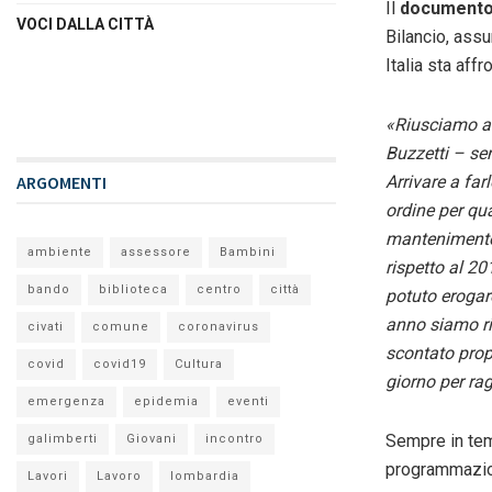
Il
documento 
VOCI DALLA CITTÀ
Bilancio, assu
Italia sta aff
«Riusciamo a 
Buzzetti – se
ARGOMENTI
Arrivare a far
ordine per qu
mantenimento 
ambiente
assessore
Bambini
rispetto al 20
bando
biblioteca
centro
città
potuto erogar
anno siamo ri
civati
comune
coronavirus
scontato propr
covid
covid19
Cultura
giorno per rag
emergenza
epidemia
eventi
Sempre in tem
galimberti
Giovani
incontro
programmazio
Lavori
Lavoro
lombardia