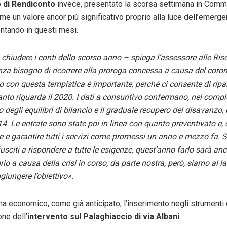
di Rendiconto
invece, presentato la scorsa settimana in Com
me un valore ancor più significativo proprio alla luce dell’emerge
rontando in questi mesi.
chiudere i conti dello scorso anno – spiega l’assessore alle Riso
nza bisogno di ricorrere alla proroga concessa a causa del coron
lo con questa tempistica è importante, perché ci consente di ripa
anto riguarda il 2020. I dati a consuntivo confermano, nel comple
degli equilibri di bilancio e il graduale recupero del disavanzo
14. Le entrate sono state poi in linea con quanto preventivato e,
e e garantire tutti i servizi come promessi un anno e mezzo fa. S
usciti a rispondere a tutte le esigenze, quest’anno farlo sarà a
io a causa della crisi in corso; da parte nostra, però, siamo al l
giungere l’obiettivo».
a economico, come già anticipato, l’inserimento negli strumenti 
ne dell’
intervento sul Palaghiaccio di via Albani
.