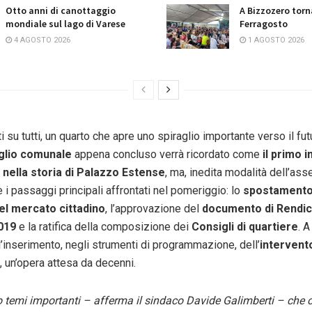
Otto anni di canottaggio
A Bizzozero torn
mondiale sul lago di Varese
Ferragosto
4 AGOSTO 2026
1 AGOSTO 2026
i su tutti, un quarto che apre uno spiraglio importante verso il futu
glio comunale
appena concluso verrà ricordato come
il primo 
 nella storia di Palazzo Estense
, ma, inedita modalità dell’as
e i passaggi principali affrontati nel pomeriggio: lo
spostamento 
el mercato cittadino
, l’approvazione del
documento di Rendi
2019
e la ratifica della composizione dei
Consigli di quartiere
. A
’inserimento, negli strumenti di programmazione, dell’
intervent
, un’opera attesa da decenni.
 temi importanti – afferma il sindaco Davide Galimberti – che c