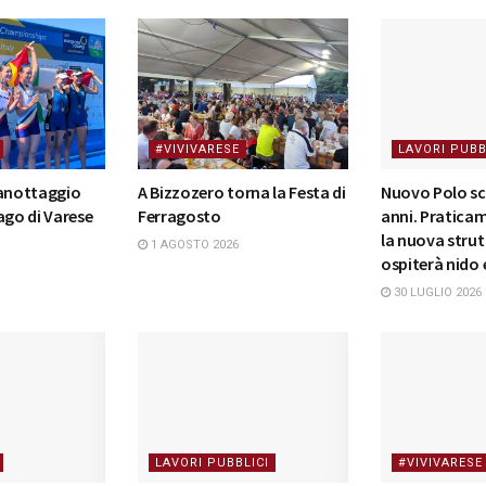
#VIVIVARESE
LAVORI PUBB
canottaggio
A Bizzozero torna la Festa di
Nuovo Polo sco
ago di Varese
Ferragosto
anni. Pratica
la nuova strut
1 AGOSTO 2026
ospiterà nido
30 LUGLIO 2026
LAVORI PUBBLICI
#VIVIVARESE