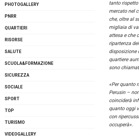
tanto rispetto
PHOTOGALLERY
mercato nel c
PNRR
che, oltre al 
migliaia di va
QUARTIERI
attesa e che o
RISORSE
ripartenza de
disposizione c
SALUTE
quartiere aume
SCUOLA&FORMAZIONE
sono chiamati
SICUREZZA
«Per quanto ri
SOCIALE
Perusin – non
SPORT
coinciderà inf
quanto oggi v
TOP
con ripercussi
TURISMO
occuperà».
VIDEOGALLERY