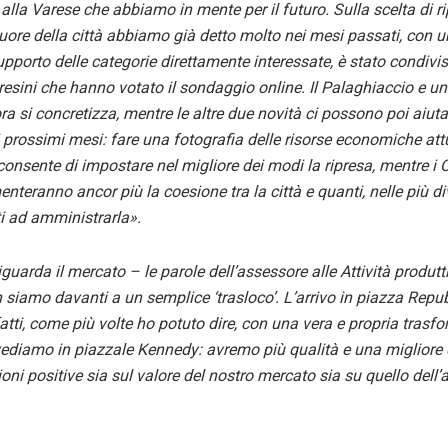
 alla Varese che abbiamo in mente per il futuro. Sulla scelta di rip
uore della città abbiamo già detto molto nei mesi passati, con u
supporto delle categorie direttamente interessate, è stato condiv
resini che hanno votato il sondaggio online. Il Palaghiaccio e u
ra si concretizza, mentre le altre due novità ci possono poi aiuta
i prossimi mesi: fare una fotografia delle risorse economiche at
onsente di impostare nel migliore dei modi la ripresa, mentre i C
nteranno ancor più la coesione tra la città e quanti, nelle più d
 ad amministrarla».
guarda il mercato – le parole dell’assessore alle Attività produtt
 siamo davanti a un semplice ‘trasloco’. L’arrivo in piazza Repu
atti, come più volte ho potuto dire, con una vera e propria trasf
ediamo in piazzale Kennedy: avremo più qualità e una migliore c
oni positive sia sul valore del nostro mercato sia su quello dell