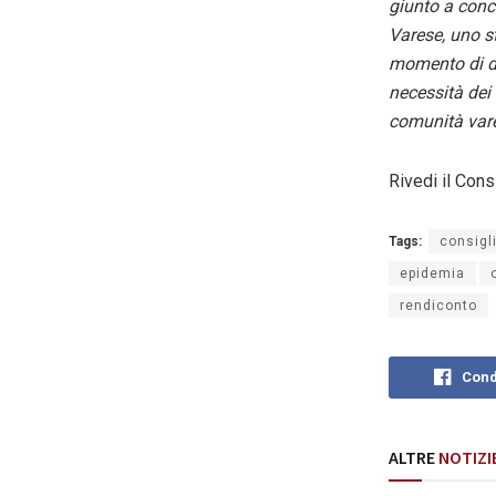
giunto a concl
Varese, uno s
momento di di
necessità dei 
comunità var
Rivedi il Cons
Tags:
consigl
epidemia
rendiconto
Cond
ALTRE
NOTIZI