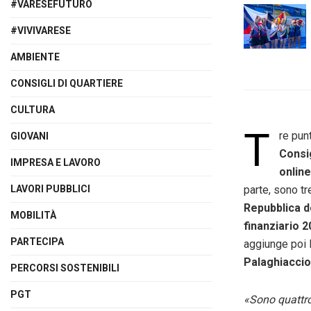
#VARESEFUTURO
#VIVIVARESE
AMBIENTE
CONSIGLI DI QUARTIERE
CULTURA
T
re punt
GIOVANI
Consi
IMPRESA E LAVORO
online
LAVORI PUBBLICI
parte, sono tr
Repubblica d
MOBILITÀ
finanziario 
PARTECIPA
aggiunge poi l
Palaghiaccio
PERCORSI SOSTENIBILI
PGT
«Sono quattro