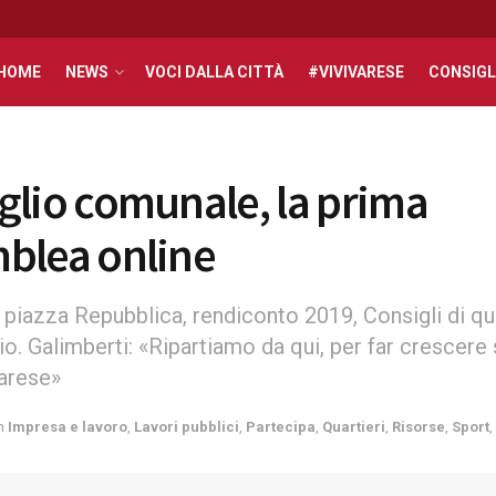
HOME
NEWS
VOCI DALLA CITTÀ
#VIVIVARESE
CONSIGL
glio comunale, la prima
blea online
 piazza Repubblica, rendiconto 2019, Consigli di qu
o. Galimberti: «Ripartiamo da qui, per far crescere
Varese»
n
Impresa e lavoro
,
Lavori pubblici
,
Partecipa
,
Quartieri
,
Risorse
,
Sport
,