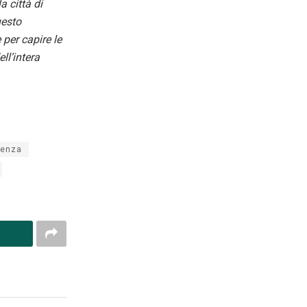
 città di
uesto
per capire le
ll’intera
enza