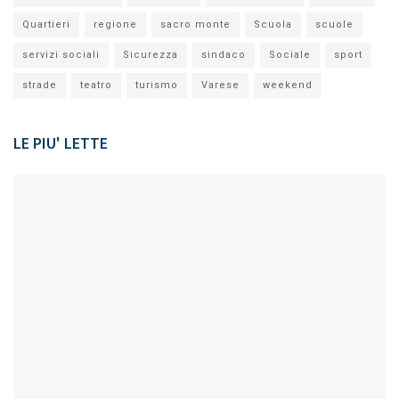
Quartieri
regione
sacro monte
Scuola
scuole
servizi sociali
Sicurezza
sindaco
Sociale
sport
strade
teatro
turismo
Varese
weekend
LE PIU' LETTE