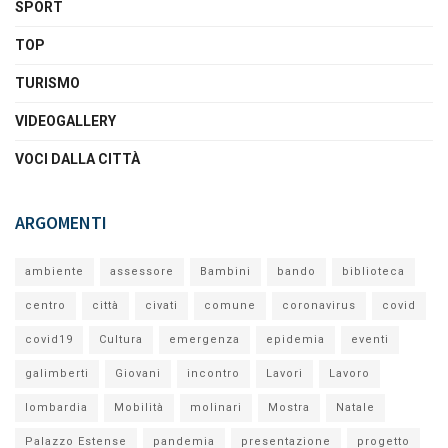
SPORT
TOP
TURISMO
VIDEOGALLERY
VOCI DALLA CITTÀ
ARGOMENTI
ambiente
assessore
Bambini
bando
biblioteca
centro
città
civati
comune
coronavirus
covid
covid19
Cultura
emergenza
epidemia
eventi
galimberti
Giovani
incontro
Lavori
Lavoro
lombardia
Mobilità
molinari
Mostra
Natale
Palazzo Estense
pandemia
presentazione
progetto