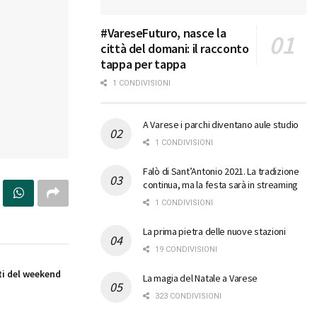
#VareseFuturo, nasce la
città del domani: il racconto
tappa per tappa
1 CONDIVISIONI
A Varese i parchi diventano aule studio
1 CONDIVISIONI
Falò di Sant’Antonio 2021. La tradizione
continua, ma la festa sarà in streaming
1 CONDIVISIONI
La prima pietra delle nuove stazioni
19 CONDIVISIONI
i del weekend
La magia del Natale a Varese
323 CONDIVISIONI