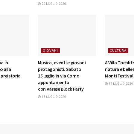
20 LUGLIO 2026
GIOVANI
CULTURA
va in
Musica, eventi e giovani
A Villa Toepli
o alla
protagonisti. Sabato
natura e belle
 preistoria
25 luglio in via Como
Monti Festival
appuntamento
13 LUGLIO 2026
con Varese Block Party
13 LUGLIO 2026