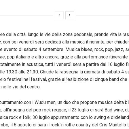
ore della città, lungo le vie della zona pedonale, prende vita la r
, con sei venerdì sera dedicati alla musica itinerante, per chiuder
e evento di
sabato
4 settembre. Musica blues, rock, pop, jazz, sw
e, pop italiano e altro ancora, grazie alla performance itinerante
totalmente in acustica, tutti i venerdì sera a partire dal 16
luglio
f
le 19.30 alle 21.30. Chiude la rassegna la giornata di
sabato
4
s
rio festival nel festival, grazie all’esibizione di cinque band che 
nelle vie del centro.
puntamento con i Wudu men, un duo che propone musica delta blu
, all’insegna del pop rock reggae; il 23
luglio
ci sarà Bad wine, d
ica rock e folk; 30
luglio
appuntamento con lo swing e dixieland
mbo; il 6
agosto
ci sarà il rock ‘n roll e country del Cris Mantello tr