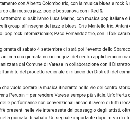
amento con Alberto Colombo trio, con la musica blues e rock & rol
largo alla musica jazz, pop e bossanova con i Red &
4
settembre
si esibiranno Luca Marino, con musica pop italiana e 
li group, all’insegna del jazz e blues; Cris Mantello trio; Antani
di pop rock internazionale; Paco Fernandez trio, con il folk caraib
giornata di
sabato
4
settembre
ci sarà poi l’evento dello Sbaracco
ni con una giornata in cui i negozi del centro applicheranno maxi
rganizzata dal Comune di Varese in collaborazione con il Distretto
l’ambito del progetto regionale di rilancio dei Distretti del com
che vuole portare la musica itinerante nelle vie del centro stori
vana Perusin – per rendere Varese sempre più vitale. Un’offerta c
delle performance non convenzionali anche il lavoro di tutti i local
affè presenti nelle vie interessate dal passaggio degli artisti, oltr
nella giornata di
sabato
. Un segnale importante dopo mesi di sto