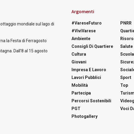
Argomenti
#VareseFuturo
PNRR
nottaggio mondiale sul lago di
#ViviVarese
Quartie
Ambiente
Risors
na la Festa di Ferragosto
Consigli Di Quartiere
Salute
tagna. Dall’8 al 15 agosto
Cultura
Scuol
Giovani
Sicure
Impresa E Lavoro
Social
Lavori Pubblici
Sport
Mobilità
Top
Partecipa
Turis
Percorsi Sostenibili
Videog
PGT
Voci Da
Photogallery