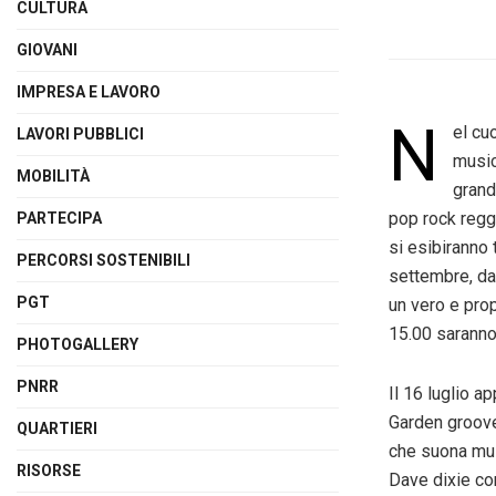
CULTURA
GIOVANI
IMPRESA E LAVORO
N
el cu
LAVORI PUBBLICI
music
MOBILITÀ
grand
pop rock regga
PARTECIPA
si esibiranno 
PERCORSI SOSTENIBILI
settembre, dal
PGT
un vero e prop
15.00 saranno 
PHOTOGALLERY
PNRR
Il 16
luglio
ap
Garden groove
QUARTIERI
che suona mus
RISORSE
Dave dixie co