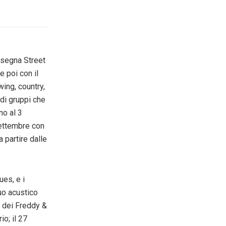
assegna Street
e poi con il
ing, country,
 di gruppi che
ino al 3
ettembre
con
a partire dalle
es, e i
uo acustico
 dei Freddy &
io; il 27