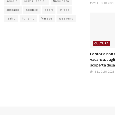
scuole
servizi sociali
Sicurezza
20 LUGLIO 2026
sindaco
Sociale
sport
strade
teatro
turismo
Varese
weekend
CULTURA
La storia non 
vacanza. Lugli
scoperta della
16 LUGLIO 2026