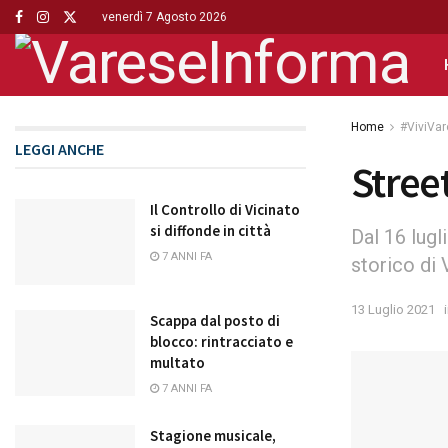
venerdì 7 Agosto 2026
Home
#ViviVa
LEGGI ANCHE
Street
Il Controllo di Vicinato
si diffonde in città
Dal 16 lugl
7 ANNI FA
storico di
13 Luglio 2021
Scappa dal posto di
blocco: rintracciato e
multato
7 ANNI FA
Stagione musicale,