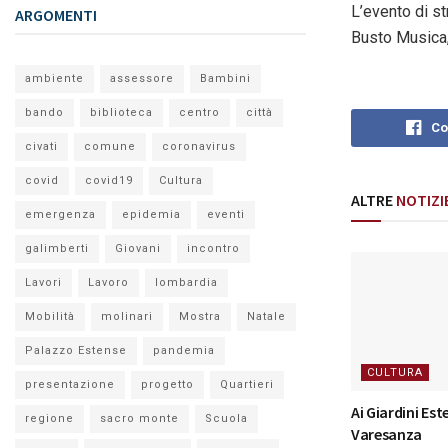
L’evento di st
ARGOMENTI
Busto Musica,
ambiente
assessore
Bambini
bando
biblioteca
centro
città
Co
civati
comune
coronavirus
covid
covid19
Cultura
ALTRE
NOTIZI
emergenza
epidemia
eventi
galimberti
Giovani
incontro
Lavori
Lavoro
lombardia
Mobilità
molinari
Mostra
Natale
Palazzo Estense
pandemia
CULTURA
presentazione
progetto
Quartieri
Ai Giardini Este
regione
sacro monte
Scuola
Varesanza