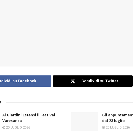
dividi su Facebook
Condividi su Twitter
E
Ai Giardini Estensi il Festival
Gli appuntament
Varesanza
dal 23 luglio
20 LUGLIO 2026
20 LUGLIO 2026