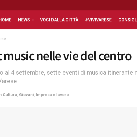
HOME
NEWS
VOCI DALLA CITTÀ
#VIVIVARESE
CONSIGL
rese
 music nelle vie del centro
io al 4 settembre, sette eventi di musica itinerante 
 Varese
in
Cultura
,
Giovani
,
Impresa e lavoro