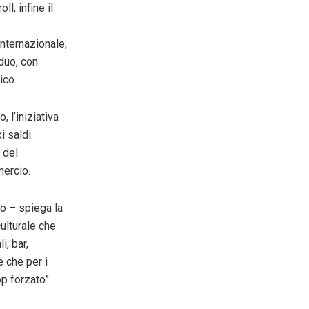
l; infine il
internazionale;
 duo, con
ico.
, l’iniziativa
 saldi.
 del
mercio.
co – spiega la
ulturale che
i, bar,
e che per i
p forzato”.