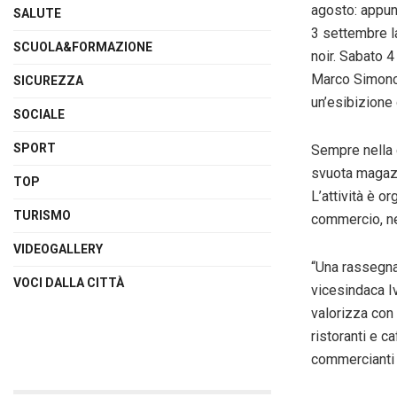
agosto: appunt
SALUTE
3
settembre
SCUOLA&FORMAZIONE
noir.
Sabato
Marco Simoncel
SICUREZZA
un’esibizione 
SOCIALE
SPORT
Sempre nella 
svuota magazzi
TOP
L’attività è o
TURISMO
commercio, nel
VIDEOGALLERY
“Una rassegna 
VOCI DALLA CITTÀ
vicesindaca I
valorizza con 
ristoranti e c
commercianti 