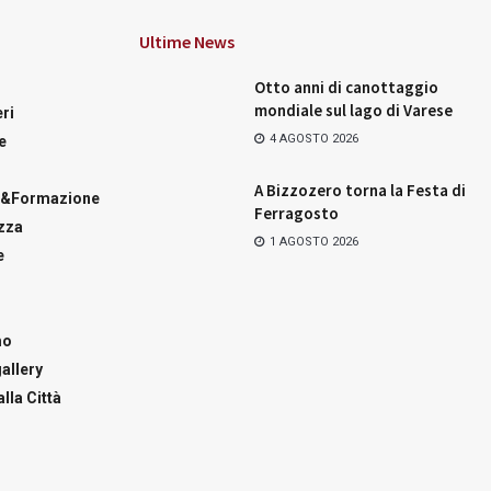
Ultime News
Otto anni di canottaggio
mondiale sul lago di Varese
ri
4 AGOSTO 2026
e
A Bizzozero torna la Festa di
a&Formazione
Ferragosto
zza
1 AGOSTO 2026
e
mo
allery
lla Città