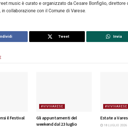
reet music è curato e organizzato da Cesare Bonfiglio, direttore
 in collaborazione con il Comune di Varese.
ndividi
Tweet
Invia
E
#VIVIVARESE
#VIVIVARESE
nsi il Festival
Gli appuntamenti del
Estate a Vares
weekend dal 23 luglio
18 LUGLIO 2026