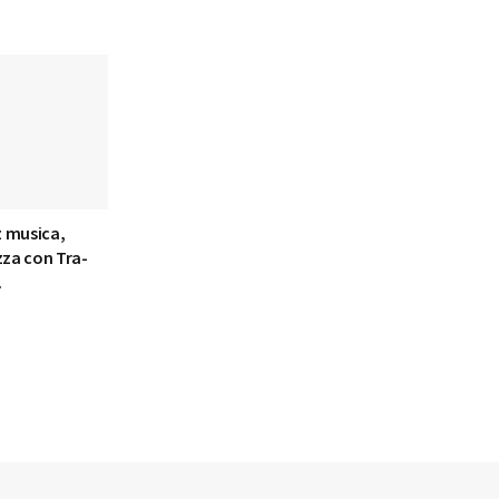
tz musica,
zza con Tra-
.