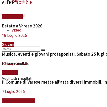
Partecipa
ALTRE
NOTIZIE
Info Utili
#ViviVarese
Estate a Varese 2026
Video
18 Luglio 2026
Giovani
Musica, eventi e giovani protagonisti. Sabato 25 lug
13 Luglio 2026
Nessun risultato
Partecipa
Vedi tutti i risultati
Il Comune di Varese mette all’asta diversi immobili. In 
7 Luglio 2026
Scuola&Formazione