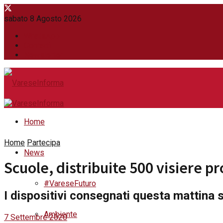
sabato 8 Agosto 2026
WhatsApp
Contatti
Newsletter
Home
Home
Partecipa
News
Scuole, distribuite 500 visiere pr
#VareseFuturo
I dispositivi consegnati questa mattina 
Ambiente
7 Settembre 2020