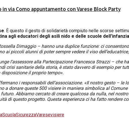
lio in via Como appuntamento con Varese Block Party
se
. È questo il gesto di solidarietà compiuto nelle scorse settiman
tina agli educatori degli asili nido e delle scuole dell’infanzi
i Rossella Dimaggio – hanno una duplice funzione: ci consentono d
no ai piccoli alunni di poter sempre vedere il viso dell’educatric
nge l’assessore alla Partecipazione Francesca Strazzi – che ha 
ndi crisi sanitarie della storia, è stato davvero di esempio per tu
a disposizione il proprio tempo».
rmano i responsabili dell’associazione. «Il nostro gesto – le lo
evamo a donare queste 500 visiere in maniera simbolica al Comune 
n futuro. Abbiamo cercato di creare qualcosa da nulla, nel nostro 
à di questo progetto. Questa esperienza ci ha fatto rendere con
sa
Scuola
Sicurezza
Varese
visiere