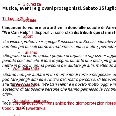
Sicurezza
Musica, eventi e giovani protagonisti. Sabato 25 lug
13 Luglio 2026
Sociale
C
inquecento visiere protettive in dono alle scuole di Vare
“We Can Help”
. I dispositivi sono stati
distribuiti questa mat
Sport
«Le visiere protettive – spiega l’assessore ai Servizi educativ
bambini più piccoli come le materne e i nidi e, inoltre, permetto
Turismo
«Ringrazio di cuore questo gruppo di ragazzi e ragazze – aggiu
periodo così difficile. Il loro impegno, durante una delle più gra
mette in gioco in prima persona per aiutare gli altri, mettendo 
Voci dalla Città
«Siamo nati per aiutare in un momento di forte emergenza», affe
può fare per gli altri ed è l’inizio del nostro percorso. Ci ten
strutture scolastiche. “We Can Help” è il nostro motto, oggi e i
#ViviVarese
sostegno di tantissime persone che hanno permesso la continuit
crisi».
Consigli di quartiere
Tags:
coronavirus
covid
infanzia
nidi
primo giorno
protezioni
ripre
Condividi
3
Tweet
Invia