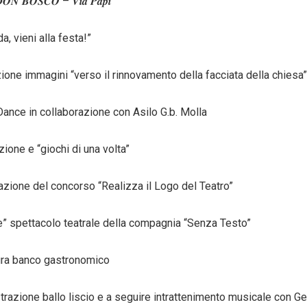
𝑶𝑵 𝑩𝑶𝑺𝑪𝑶 – 𝑽𝒊𝒂 𝑷𝒂𝒑𝒊
a, vieni alla festa!”
ione immagini “verso il rinnovamento della facciata della chiesa”
Dance in collaborazione con Asilo G.b. Molla
ione e “giochi di una volta”
azione del concorso “Realizza il Logo del Teatro”
e” spettacolo teatrale della compagnia “Senza Testo”
ura banco gastronomico
trazione ballo liscio e a seguire intrattenimento musicale con G