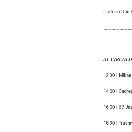
Oratorio Don
__________
𝑨𝑳 𝑪𝑰𝑹𝑪𝑶𝑳𝑶 – 
12.30 | Mikael
14.00 | Cadre
16.00 | 67 Ja
18.30 | Trash