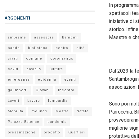
In programma t
spettacoli tea
ARGOMENTI
iniziative di 
storico. Infin
Maestre e che 
ambiente
assessore
Bambini
bando
biblioteca
centro
città
civati
comune
coronavirus
covid
covid19
Cultura
Dal 2023 la fe
Santambrogini
emergenza
epidemia
eventi
associazioni l
galimberti
Giovani
incontro
Lavori
Lavoro
lombardia
Sono poi molte
Parrocchia, Bi
Mobilità
molinari
Mostra
Natale
provvederanno 
Palazzo Estense
pandemia
migliorie sign
presentazione
progetto
Quartieri
protettiva del