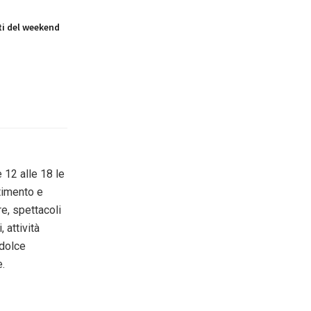
i del weekend
 12 alle 18 le
rtimento e
re, spettacoli
, attività
 dolce
e.