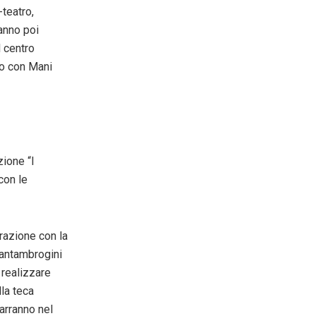
-teatro,
ranno poi
l centro
nto con Mani
zione “I
con le
orazione con la
Santambrogini
 realizzare
lla teca
arranno nel