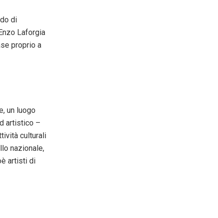
ado di
 Enzo Laforgia
ase proprio a
e, un luogo
d artistico –
vità culturali
llo nazionale,
 artisti di