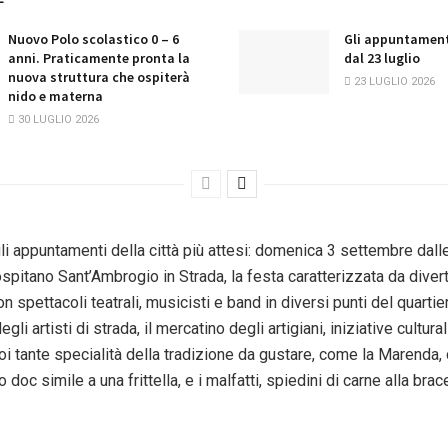
Nuovo Polo scolastico 0 – 6
Gli appuntament
anni. Praticamente pronta la
dal 23 luglio
nuova struttura che ospiterà
23 LUGLIO 2026
nido e materna
30 LUGLIO 2026
i appuntamenti della città più attesi: domenica 3 settembre dalle
ospitano Sant’Ambrogio in Strada, la festa caratterizzata da dive
on spettacoli teatrali, musicisti e band in diversi punti del quartie
egli artisti di strada, il mercatino degli artigiani, iniziative culturali
i tante specialità della tradizione da gustare, come la Marenda,
doc simile a una frittella, e i malfatti, spiedini di carne alla brac