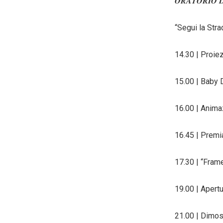
𝑶𝑹𝑨𝑻𝑶𝑹𝑰𝑶 𝑫
“Segui la Strad
14.30 | Proiez
15.00 | Baby 
16.00 | Animaz
16.45 | Premi
17.30 | “Fram
19.00 | Apert
21.00 | Dimos