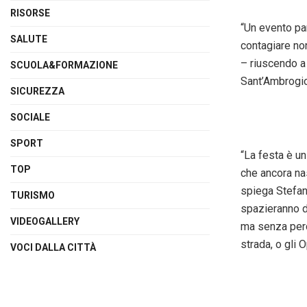
RISORSE
“Un evento pa
SALUTE
contagiare non
– riuscendo a 
SCUOLA&FORMAZIONE
Sant’Ambrogio 
SICUREZZA
SOCIALE
SPORT
“La festa è u
TOP
che ancora nas
spiega Stefan
TURISMO
spazieranno da
VIDEOGALLERY
ma senza perde
strada, o gli 
VOCI DALLA CITTÀ