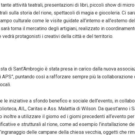
ante attività teatrali, presentazioni di libri, piccoli show di micro
trali sulla storia del rione, spettacoli di magia e giocoleria. Ci sa
stampo culturale come le visite guidate all’interno e all’esterno de
e sarà torna il mercatino degli artigiani, realizzato in coordiname
vedrà protagonisti i creativi della città e del territorio.
sta di Sant’Ambrogio è stata presa in carico dalla nuova associa
 APS”, puntando così a rafforzare sempre più la collaborazione 
ocali.
 le iniziative a sfondo benefico e sociale dell’evento, in collab
blioteca, AIL, Caritas e Ass. Malattia di Wilson. Da quest’anno i 
inoltre a utilizzare il giorno ed i giorni precedenti all’evento per
ificative e strutturali al rione, come ad esempio l’installazione de
l’ingranaggio delle campane della chiesa vecchia, oggetti che rim