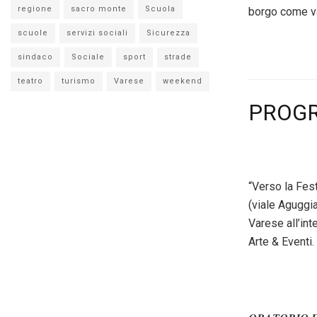
regione
sacro monte
Scuola
borgo come va
scuole
servizi sociali
Sicurezza
sindaco
Sociale
sport
strade
teatro
turismo
Varese
weekend
PROG
“Verso la Fest
(viale Aguggia
Varese all’int
Arte & Eventi.