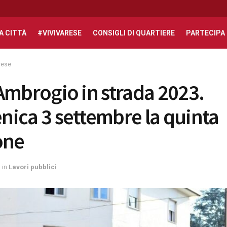
A CITTÀ
#VIVIVARESE
CONSIGLI DI QUARTIERE
PARTECIPA
rese
Ambrogio in strada 2023.
ica 3 settembre la quinta
one
in
Lavori pubblici