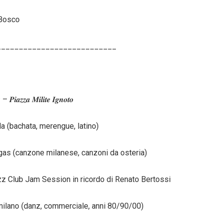
 Bosco
___________________________
𝒊𝒂𝒛𝒛𝒂 𝑴𝒊𝒍𝒊𝒕𝒆 𝑰𝒈𝒏𝒐𝒕𝒐
a (bachata, merengue, latino)
gas (canzone milanese, canzoni da osteria)
zz Club Jam Session in ricordo di Renato Bertossi
milano (danz, commerciale, anni 80/90/00)