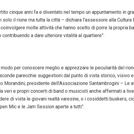
rtito cinque anni fa e diventato nel tempo un appuntamento in gr
 solo il rione ma tutta la città – dichiara l’assessore alla Cultura
coinvolgere molte attività che hanno scelto di porre la propria b
contribuendo a dare ulteriore vitalità al quartiere”.
n modo per conoscere meglio e apprezzare le peculiarità del rion
conde parecchie suggestioni dal punto di vista storico, visivo e
o Morandini, presidente dell’Associazione Santambrogini – Le atti
 veri e propri concerti di band o musicisti anche affermati a live
re di vista le giovani realtà varesine, o i cosiddetti buskers, cioè
Open Mic e le Jam Session aperte a tutti”.