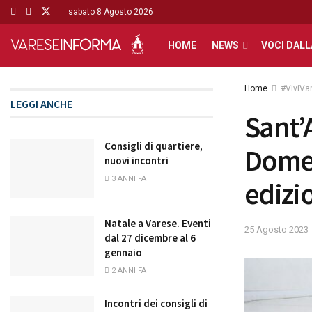
sabato 8 Agosto 2026
HOME
NEWS
VOCI DALL
Home
#ViviVa
LEGGI ANCHE
Sant’
Consigli di quartiere,
Domen
nuovi incontri
3 ANNI FA
edizi
Natale a Varese. Eventi
25 Agosto 2023
dal 27 dicembre al 6
gennaio
2 ANNI FA
Incontri dei consigli di