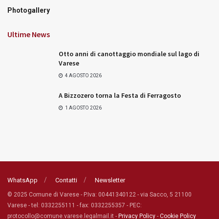
Photogallery
Ultime News
Otto anni di canottaggio mondiale sul lago di
Varese
4 AGOSTO 2026
A Bizzozero torna la Festa di Ferragosto
1 AGOSTO 2026
WhatsApp
Contatti
Newsletter
© 2025 Comune di Varese - P.Iva: 00441340122 - via Sacco, 5 21100
Varese - tel: 0332255111 - fax: 0332255357 - PEC:
protocollo@comune.varese.legalmail.it -
Privacy Policy
-
Cookie Policy