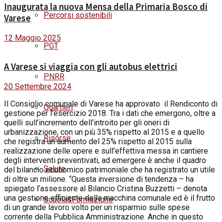
Inaugurata la nuova Mensa della Primaria Bosco di
Percorsi sostenibili
Varese
12 Maggio 2025
PGT
A Varese si viaggia con gli autobus elettrici
PNRR
20 Settembre 2024
I
l Consiglio comunale di Varese ha approvato il Rendiconto di
Quartieri
gestione per l’esercizio 2018. Tra i dati che emergono, oltre a
quelli sull’incremento dell’introito per gli oneri di
urbanizzazione, con un più 35% rispetto al 2015 e a quello
Risorse
che registra un aumento del 25% rispetto al 2015 sulla
realizzazione delle opere e sull’effettiva messa in cantiere
degli interventi preventivati, ad emergere è anche il quadro
Salute
del bilancio economico patrimoniale che ha registrato un utile
di oltre un milione. “Questa inversione di tendenza – ha
spiegato l’assessore al Bilancio Cristina Buzzetti – denota
una gestione efficiente della macchina comunale ed è il frutto
Scuola&Formazione
di un grande lavoro volto per un risparmio sulle spese
corrente della Pubblica Amministrazione. Anche in questo