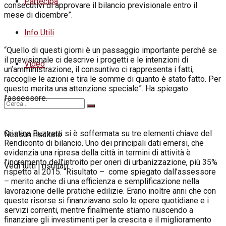
Partecipa
consecutivi di approvare il bilancio previsionale entro il
mese di dicembre”.
Info Utili
“Quello di questi giorni è un passaggio importante perché se
il previsionale ci descrive i progetti e le intenzioni di
Video
un’amministrazione, il consuntivo ci rappresenta i fatti,
raccoglie le azioni e tira le somme di quanto è stato fatto. Per
questo merita una attenzione speciale”. Ha spiegato
l’assessore.
Cristina Buzzetti si è soffermata su tre elementi chiave del
Nessun risultato
Rendiconto di bilancio. Uno dei principali dati emersi, che
evidenzia una ripresa della città in termini di attività è
l’incremento dell’introito per oneri di urbanizzazione, più 35%
Vedi tutti i risultati
rispetto al 2015. “Risultato – come spiegato dall’assessore
– merito anche di una efficienza e semplificazione nella
lavorazione delle pratiche edilizie. Erano inoltre anni che con
queste risorse si finanziavano solo le opere quotidiane e i
servizi correnti, mentre finalmente stiamo riuscendo a
finanziare gli investimenti per la crescita e il miglioramento