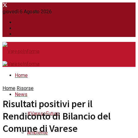
giovedì 6 Agosto 2026
WhatsApp
Contatti
Newsletter
Home
Home
Risorse
News
Risultati positivi per il
Rendiconto di Bilancio del
#VareseFuturo
Comune di Varese
Ambiente