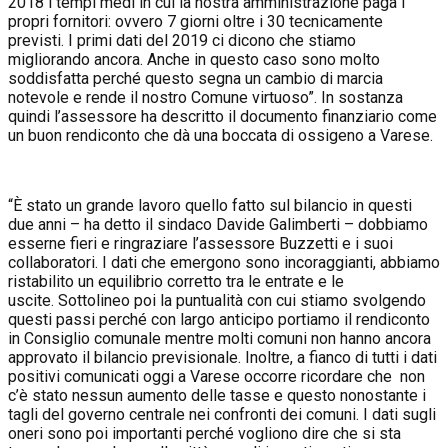
2018 i tempi medi in cui la nostra amministrazione paga i
propri fornitori: ovvero 7 giorni oltre i 30 tecnicamente
previsti. I primi dati del 2019 ci dicono che stiamo
migliorando ancora. Anche in questo caso sono molto
soddisfatta perché questo segna un cambio di marcia
notevole e rende il nostro Comune virtuoso”. In sostanza
quindi l’assessore ha descritto il documento finanziario come
un buon rendiconto che dà una boccata di ossigeno a Varese.
“È stato un grande lavoro quello fatto sul bilancio in questi
due anni – ha detto il sindaco Davide Galimberti – dobbiamo
esserne fieri e ringraziare l’assessore Buzzetti e i suoi
collaboratori. I dati che emergono sono incoraggianti, abbiamo
ristabilito un equilibrio corretto tra le entrate e le
uscite. Sottolineo poi la puntualità con cui stiamo svolgendo
questi passi perché con largo anticipo portiamo il rendiconto
in Consiglio comunale mentre molti comuni non hanno ancora
approvato il bilancio previsionale. Inoltre, a fianco di tutti i dati
positivi comunicati oggi a Varese occorre ricordare che non
c’è stato nessun aumento delle tasse e questo nonostante i
tagli del governo centrale nei confronti dei comuni. I dati sugli
oneri sono poi importanti perché vogliono dire che si sta