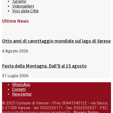
Turismo
Videogallery
Voci dalla Città
Ultime News
Otto anni di canottaggio mondiale sul lago di Varese
4 Agosto 2026
Festa della Montagna. Dall’8 al 15 agosto
31 Luglio 2026
WhatsApp
Contatti
Newsletter
© 2025 Comune di Varese - P.Iva: 00441340122 - via Sacco,
5 21100 Varese - tel: 0332255111 - fax: 0332255357 - PEC:
protocollo@comune.varese.legalmail.it -
Privacy Policy
-