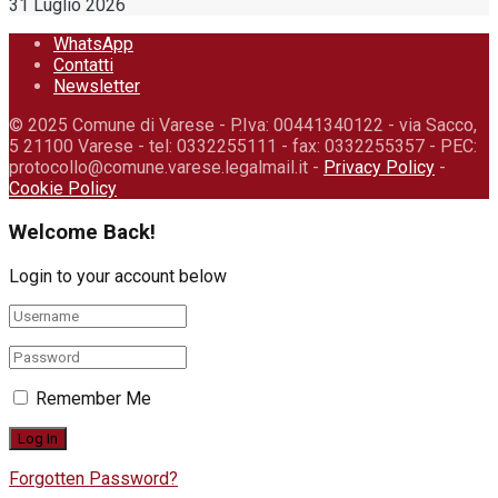
31 Luglio 2026
WhatsApp
Contatti
Newsletter
© 2025 Comune di Varese - P.Iva: 00441340122 - via Sacco,
5 21100 Varese - tel: 0332255111 - fax: 0332255357 - PEC:
protocollo@comune.varese.legalmail.it -
Privacy Policy
-
Cookie Policy
Welcome Back!
Login to your account below
Remember Me
Forgotten Password?