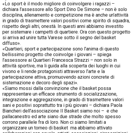
«Lo sport è il modo migliore di coinvolgere i ragazzi –
dichiara l’assessore allo Sport Dino De Simone – non è solo
disciplina, allenamento e competizione ma è anche un’attività
in grado di trasmettere valori positivi come spirito di squadra,
rispetto degli altri, onestà. In questi anni abbiamo investito
per sistemare i campetti di quartiere. Ora con questo progetto
si arriva ad unire tutta Varese sotto il segno del basket
diffuso».
«Quartieri, sport e partecipazione sono l’anima di questo
bellissimo progetto che coinvolge i giovani – spiega
l’assessore ai Quartieri Francesca Strazzi – non solo in
attività sportive, ma li guida alla scoperta dei luoghi in cui
vivono e li rende protagonisti attraverso l’arte e la
partecipazione attiva, promuovendo azioni concrete di
sistemazione e decoro degli spazi».
«Siamo mossi dalla convinzione che il basket possa
rappresentare un efficace strumento di socializzazione,
integrazione e aggregazione, in grado di trasmettere valori
sani e positivi soprattutto tra i più giovani – dichiara Paola
Biancheri dell’associazione Il Basket siamo noi – e che
pallacanestro ed​ arte siano due strade che molto spesso
corrono parallele fra di loro. Non ci siamo limitati a
organizzare un torneo di basket ma abbiamo attivato