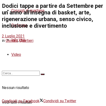
Dodici tappe a partire da Settembre per
Consigli di quartiere
un anno all'insegna di basket, arte,
rigenerazione urbana, senso civico,
inclusione e divertimento
Partecipa
2 Luglio 2021
Info Utili
in
Giovani
,
Quartieri
Video
Nessun risultato
Condividi su Facebook
Condividi su Twitter
Vedi tutti i risultati