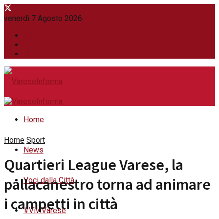
venerdì 7 Agosto 2026
WhatsApp
Contatti
Newsletter
Home
Home
Sport
News
Quartieri League Varese, la
pallacanestro torna ad animare
Voci dalla Città
i campetti in città
#ViviVarese