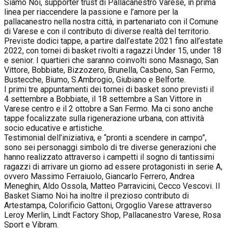
Siamo Noi, supporter trust di Pallacanestro Varese, in prima
linea per riaccendere la passione e l’amore per la
pallacanestro nella nostra città, in partenariato con il Comune
di Varese e con il contributo di diverse realtà del territorio.
Previste dodici tappe, a partire dall’estate 2021 fino all’estate
2022, con tornei di basket rivolti a ragazzi Under 15, under 18
e senior. I quartieri che saranno coinvolti sono Masnago, San
Vittore, Bobbiate, Bizzozero, Brunella, Casbeno, San Fermo,
Bustecche, Biumo, S.Ambrogio, Giubiano e Belforte.
I primi tre appuntamenti dei tornei di basket sono previsti il
4
settembre
a Bobbiate, il 18
settembre
a San Vittore in
Varese centro e il 2
ottobre
a San Fermo. Ma ci sono anche
tappe focalizzate sulla rigenerazione urbana, con attività
socio educative e artistiche.
Testimonial dell’iniziativa, e “pronti a scendere in campo”,
sono sei personaggi simbolo di tre diverse generazioni che
hanno realizzato attraverso i campetti il sogno di tantissimi
ragazzi di arrivare un giorno ad essere protagonisti in serie A,
ovvero Massimo Ferraiuolo, Giancarlo Ferrero, Andrea
Meneghin, Aldo Ossola, Matteo Parravicini, Cecco Vescovi. Il
Basket Siamo Noi ha inoltre il prezioso contributo di
Artestampa, Colorificio Gattoni, Orgoglio Varese attraverso
Leroy Merlin, Lindt Factory Shop, Pallacanestro Varese, Rosa
Sport e Vibram.