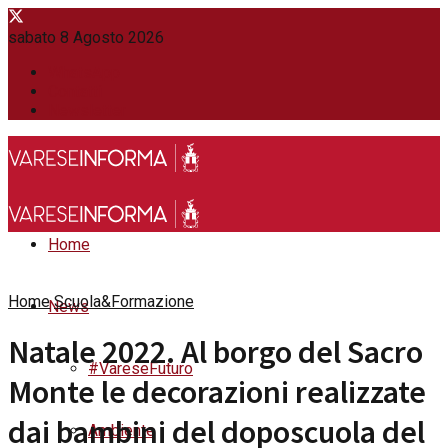
sabato 8 Agosto 2026
WhatsApp
Contatti
Newsletter
Home
Home
Scuola&Formazione
News
Natale 2022. Al borgo del Sacro
#VareseFuturo
Monte le decorazioni realizzate
dai bambini del doposcuola del
Ambiente