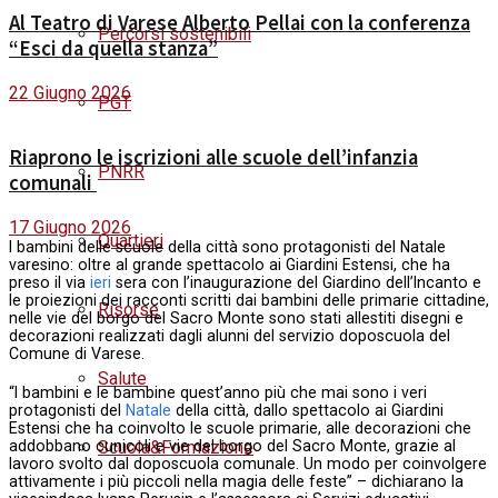
Al Teatro di Varese Alberto Pellai con la conferenza
Percorsi sostenibili
“Esci da quella stanza”
22 Giugno 2026
PGT
Riaprono le iscrizioni alle scuole dell’infanzia
PNRR
comunali
17 Giugno 2026
Quartieri
I bambini delle scuole della città sono protagonisti del Natale
varesino: oltre al grande spettacolo ai Giardini Estensi, che ha
preso il via
ieri
sera con l’inaugurazione del Giardino dell’Incanto e
le proiezioni dei racconti scritti dai bambini delle primarie cittadine,
Risorse
nelle vie del borgo del Sacro Monte sono stati allestiti disegni e
decorazioni realizzati dagli alunni del servizio doposcuola del
Comune di Varese.
Salute
“I bambini e le bambine quest’anno più che mai sono i veri
protagonisti del
Natale
della città, dallo spettacolo ai Giardini
Estensi che ha coinvolto le scuole primarie, alle decorazioni che
Scuola&Formazione
addobbano cunicoli e vie del borgo del Sacro Monte, grazie al
lavoro svolto dal doposcuola comunale. Un modo per coinvolgere
attivamente i più piccoli
nella magia delle feste
” – dichiarano la