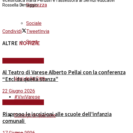
vicesindaca Ivana Perusin e l’assessora ai Servizi educativi
Sicurezza
Rossella Dimaggio.
Sociale
Condividi
Tweet
Invia
Sport
ALTRE
NOTIZIE
Turismo
Scuola&Formazione
Al Teatro di Varese Alberto Pellai con la conferenza
Voci dalla Città
“Esci da quella stanza”
22 Giugno 2026
#ViviVarese
Scuola&Formazione
Riaprono le iscrizioni alle scuole dell’infanzia
Consigli di quartiere
comunali
17 Giugno 2026