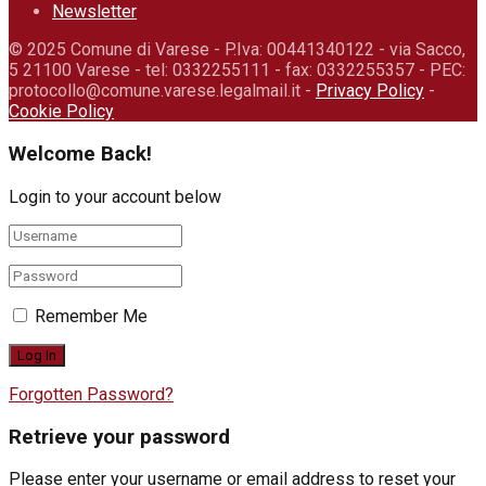
Newsletter
© 2025 Comune di Varese - P.Iva: 00441340122 - via Sacco,
5 21100 Varese - tel: 0332255111 - fax: 0332255357 - PEC:
protocollo@comune.varese.legalmail.it -
Privacy Policy
-
Cookie Policy
Welcome Back!
Login to your account below
Remember Me
Forgotten Password?
Retrieve your password
Please enter your username or email address to reset your