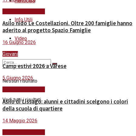
Partecipa
Scuola&Formazione
Info Utili
Asilo nido Le Costellazioni. Oltre 200 famiglie hanno
aderito al progetto Spazio Famiglie
Video
16 Giugno 2026
Giovani
Camp estivi 2026 a Varese
5 Giugno 2026
Nessun risultato
Scuola&Formazione
Vedi tutti i risultati
Asilo di Lissago: alunni e cittadini scelgono i colori
della scuola di quartiere
14 Maggio 2026
Scuola&Formazione