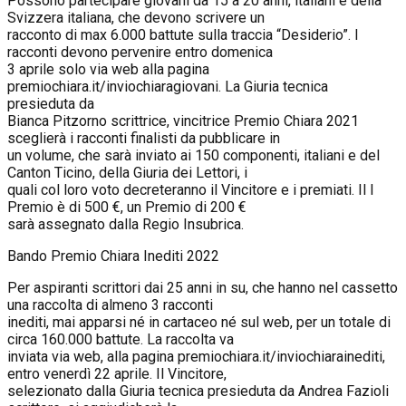
Possono partecipare giovani da 15 a 20 anni, italiani e della
Svizzera italiana, che devono scrivere un
racconto di max 6.000 battute sulla traccia “Desiderio”. I
racconti devono pervenire entro domenica
3 aprile solo via web alla pagina
premiochiara.it/inviochiaragiovani. La Giuria tecnica
presieduta da
Bianca Pitzorno scrittrice, vincitrice Premio Chiara 2021
sceglierà i racconti finalisti da pubblicare in
un volume, che sarà inviato ai 150 componenti, italiani e del
Canton Ticino, della Giuria dei Lettori, i
quali col loro voto decreteranno il Vincitore e i premiati. Il I
Premio è di 500 €, un Premio di 200 €
sarà assegnato dalla Regio Insubrica.
Bando Premio Chiara Inediti 2022
Per aspiranti scrittori dai 25 anni in su, che hanno nel cassetto
una raccolta di almeno 3 racconti
inediti, mai apparsi né in cartaceo né sul web, per un totale di
circa 160.000 battute. La raccolta va
inviata via web, alla pagina premiochiara.it/inviochiarainediti,
entro venerdì 22 aprile. Il Vincitore,
selezionato dalla Giuria tecnica presieduta da Andrea Fazioli