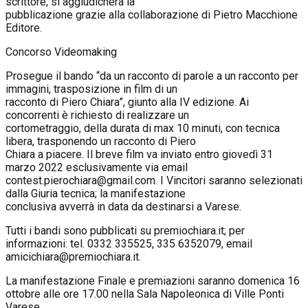
scrittore, si aggiudicherà la
pubblicazione grazie alla collaborazione di Pietro Macchione
Editore.
Concorso Videomaking
Prosegue il bando “da un racconto di parole a un racconto per
immagini, trasposizione in film di un
racconto di Piero Chiara”, giunto alla IV edizione. Ai
concorrenti è richiesto di realizzare un
cortometraggio, della durata di max 10 minuti, con tecnica
libera, trasponendo un racconto di Piero
Chiara a piacere. Il breve film va inviato entro giovedì 31
marzo 2022 esclusivamente via email
contest.pierochiara@gmail.com. I Vincitori saranno selezionati
dalla Giuria tecnica; la manifestazione
conclusiva avverrà in data da destinarsi a Varese.
Tutti i bandi sono pubblicati su premiochiara.it; per
informazioni: tel. 0332 335525, 335 6352079, email
amicichiara@premiochiara.it.
La manifestazione Finale e premiazioni saranno domenica 16
ottobre alle ore 17.00 nella Sala Napoleonica di Ville Ponti
Varese.