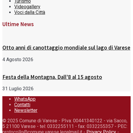
Turismo
Videogallery
Voci dalla Città
Ultime News
Otto anni di canottaggio mondiale sul lago di Varese
4 Agosto 2026
Festa della Montagna. Dall’8 al 15 agosto
31 Luglio 2026
WhatsApp
Contatti
Newsletter
© 2025 Comune di Varese - P.Iva: 00441340122 - via Sacco,
5 21100 Varese - tel: 0332255111 - fax: 0332255357 - PEC:
protocollo@comune.varese.legalmail.it -
Privacy Policy
-