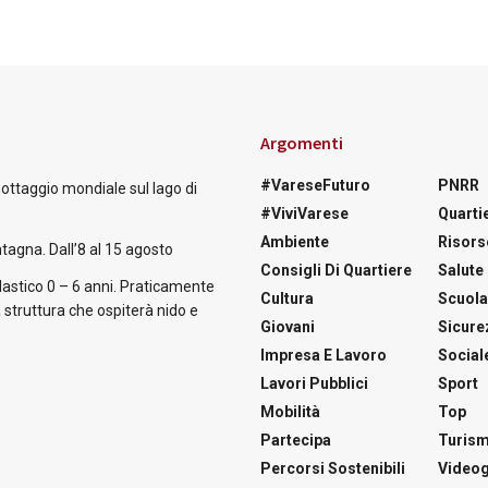
Argomenti
#VareseFuturo
PNRR
nottaggio mondiale sul lago di
#ViviVarese
Quartie
Ambiente
Risors
tagna. Dall’8 al 15 agosto
Consigli Di Quartiere
Salute
astico 0 – 6 anni. Praticamente
Cultura
Scuol
 struttura che ospiterà nido e
Giovani
Sicure
Impresa E Lavoro
Social
Lavori Pubblici
Sport
Mobilità
Top
Partecipa
Turis
Percorsi Sostenibili
Videog