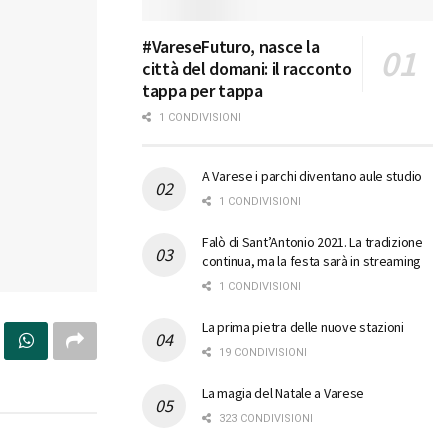
#VareseFuturo, nasce la
città del domani: il racconto
tappa per tappa
1 CONDIVISIONI
A Varese i parchi diventano aule studio
1 CONDIVISIONI
Falò di Sant’Antonio 2021. La tradizione
continua, ma la festa sarà in streaming
1 CONDIVISIONI
La prima pietra delle nuove stazioni
19 CONDIVISIONI
La magia del Natale a Varese
323 CONDIVISIONI