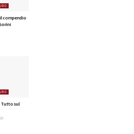
URO
 il compendio
Gorini
URO
 Tutto sul
25