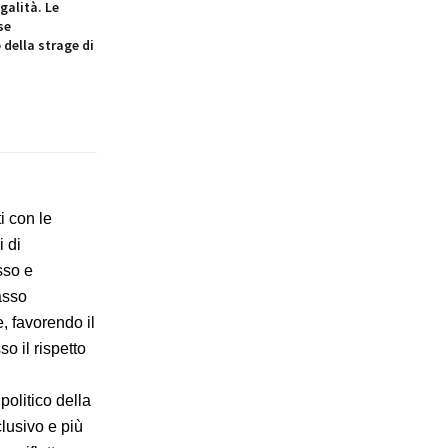
galità. Le
se
 della strage di
i con le
i di
sso e
asso
, favorendo il
o il rispetto
politico della
lusivo e più