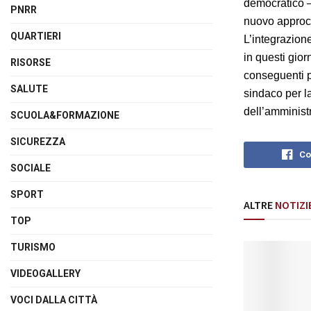
democratico –
PNRR
nuovo approcc
QUARTIERI
L’integrazione
in questi gior
RISORSE
conseguenti p
SALUTE
sindaco per la
dell’amminist
SCUOLA&FORMAZIONE
SICUREZZA
Co
SOCIALE
SPORT
ALTRE
NOTIZI
TOP
TURISMO
VIDEOGALLERY
VOCI DALLA CITTÀ