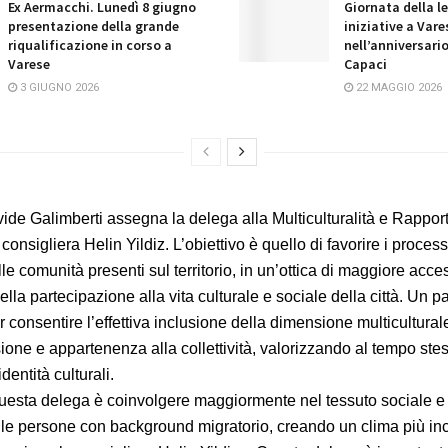
Ex Aermacchi. Lunedì 8 giugno
Giornata della le
presentazione della grande
iniziative a Vare
riqualificazione in corso a
nell’anniversario
Varese
Capaci
3 GIUGNO 2026
22 MAGGIO 2026
vide Galimberti assegna la delega alla Multiculturalità e Rapport
consigliera Helin Yildiz. L’obiettivo è quello di favorire i process
le comunità presenti sul territorio, in un’ottica di maggiore acce
la partecipazione alla vita culturale e sociale della città. Un p
 consentire l’effettiva inclusione della dimensione multiculturale
one e appartenenza alla collettività, valorizzando al tempo stess
dentità culturali.
 questa delega è coinvolgere maggiormente nel tessuto sociale e 
uelle persone con background migratorio, creando un clima più inc