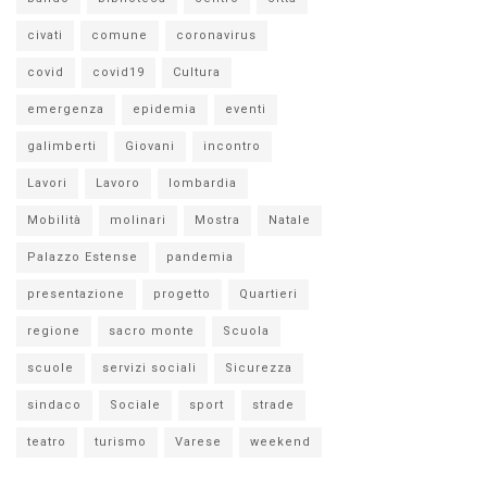
civati
comune
coronavirus
covid
covid19
Cultura
emergenza
epidemia
eventi
galimberti
Giovani
incontro
Lavori
Lavoro
lombardia
Mobilità
molinari
Mostra
Natale
Palazzo Estense
pandemia
presentazione
progetto
Quartieri
regione
sacro monte
Scuola
scuole
servizi sociali
Sicurezza
sindaco
Sociale
sport
strade
teatro
turismo
Varese
weekend