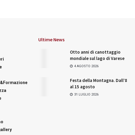
Ultime News
Otto anni di canottaggio
mondiale sul lago di Varese
ri
4 AGOSTO 2026
e
Festa della Montagna. Dall’8
a&Formazione
al 15 agosto
zza
31 LUGLIO 2026
e
mo
allery