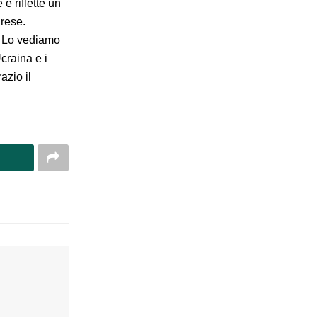
e riflette un
rese.
e. Lo vediamo
Ucraina e i
azio il