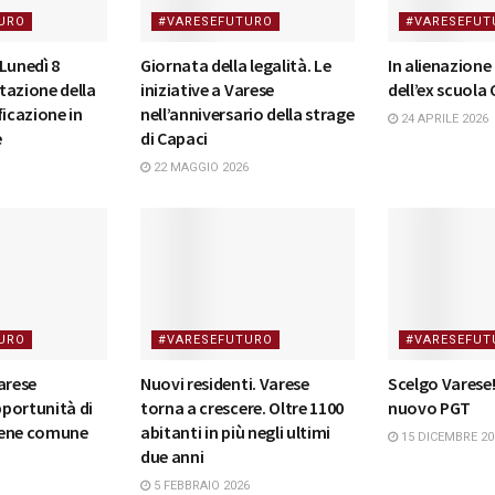
URO
#VARESEFUTURO
#VARESEFUT
Lunedì 8
Giornata della legalità. Le
In alienazione
tazione della
iniziative a Varese
dell’ex scuola 
ficazione in
nell’anniversario della strage
24 APRILE 2026
e
di Capaci
22 MAGGIO 2026
URO
#VARESEFUTURO
#VARESEFUT
arese
Nuovi residenti. Varese
Scelgo Varese!
portunità di
torna a crescere. Oltre 1100
nuovo PGT
bene comune
abitanti in più negli ultimi
15 DICEMBRE 20
due anni
5 FEBBRAIO 2026