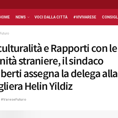
HOME
NEWS
VOCI DALLA CITTÀ
#VIVIVARESE
CONSIGL
Futuro
ulturalità e Rapporti con le
ità straniere, il sindaco
berti assegna la delega alla
liera Helin Yildiz
#VareseFuturo