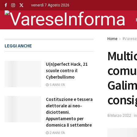
venerdì 7 Agosto 2026
Home
#Varese
LEGGI ANCHE
Multic
U(n)perfect Hack, 21
comun
scuole contro il
Cyberbullismo
Galim
5 ANNI FA
consig
Costituzione e tessera
elettorale ai neo-
diciottenni.
8 Marzo 2022
in
Appuntamento per
domenica 8 settembre
2 ANNI FA