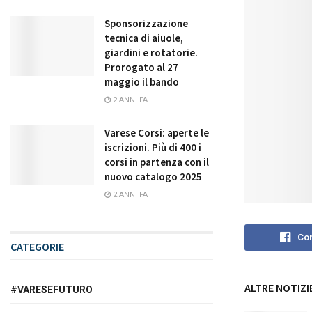
Sponsorizzazione
tecnica di aiuole,
giardini e rotatorie.
Prorogato al 27
maggio il bando
2 ANNI FA
Varese Corsi: aperte le
iscrizioni. Più di 400 i
corsi in partenza con il
nuovo catalogo 2025
2 ANNI FA
Con
CATEGORIE
ALTRE NOTIZI
#VARESEFUTURO