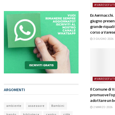
#VARESEFUT
Ex Aermacchi. 
giugno presen
grande riquali
corso a Vares
3 GIUGNO 2026
#VARESEFUT
Il Comune di V
ARGOMENTI
promuove l’op
adottare un 
ambiente
assessore
Bambini
2 MARZO 2026
bando
biblioteca
centro
città